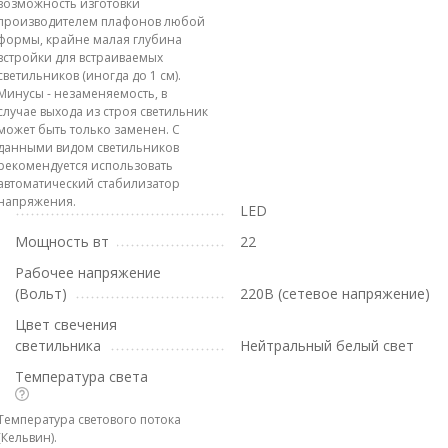
возможность изготовки
производителем плафонов любой
формы, крайне малая глубина
встройки для встраиваемых
светильников (иногда до 1 см).
Минусы - незаменяемость, в
случае выхода из строя светильник
может быть только заменен. С
данными видом светильников
рекомендуется использовать
автоматический стабилизатор
напряжения.
LED
Мощность вт
22
Рабочее напряжение
(Вольт)
220В (сетевое напряжение)
Цвет свечения
светильника
Нейтральный белый свет
Температура света
Температура светового потока
(Кельвин).