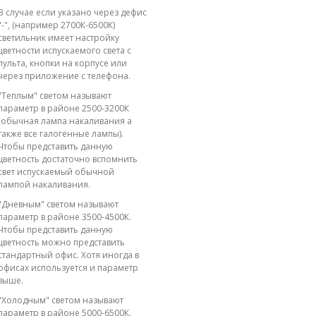
В случае если указано через дефис
"-", (например 2700К-6500К)
светильник имеет настройку
цветности испускаемого света с
пульта, кнопки на корпусе или
через приложение с телефона.
"Теплым" светом называют
параметр в районе 2500-3200К
(обычная лампа накаливания а
также все галогенные лампы).
Чтобы представить данную
цветность достаточно вспомнить
свет испускаемый обычной
лампой накаливания.
"Дневным" светом называют
параметр в районе 3500-4500К.
Чтобы представить данную
цветность можно представить
стандартный офис. Хотя иногда в
офисах используется и параметр
выше.
"Холодным" светом называют
параметр в районе 5000-6500К.