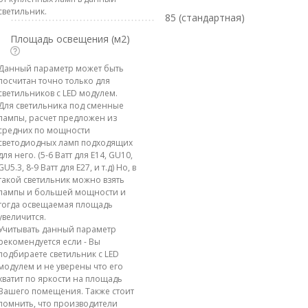
светильник.
85 (стандартная)
Площадь освещения (м2)
Данный параметр может быть
посчитан точно только для
светильников с LED модулем.
Для светильника под сменные
лампы, расчет предложен из
средних по мощности
светодиодных ламп подходящих
для него. (5-6 Ватт для E14, GU10,
GU5.3, 8-9 Ватт для E27, и т.д) Но, в
такой светильник можно взять
лампы и большей мощности и
тогда освещаемая площадь
увеличится.
Учитывать данный параметр
рекомендуется если - Вы
подбираете светильник с LED
модулем и не уверены что его
хватит по яркости на площадь
Вашего помещения. Также стоит
помнить, что производители