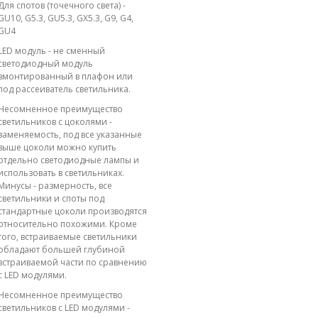
Для спотов (точечного света) -
GU10, G5.3, GU5.3, GX5.3, G9, G4,
GU4
LED модуль - не сменный
светодиодный модуль
вмонтированный в плафон или
под рассеиватель светильника.
Несомненное преимущество
светильников с цоколями -
заменяемость, под все указанные
выше цоколи можно купить
отдельно светодиодные лампы и
использовать в светильниках.
Минусы - размерность, все
светильники и споты под
стандартные цоколи производятся
относительно похожими. Кроме
того, встраиваемые светильники
обладают большей глубиной
встраиваемой части по сравнению
с LED модулями.
Несомненное преимущество
светильников с LED модулями -