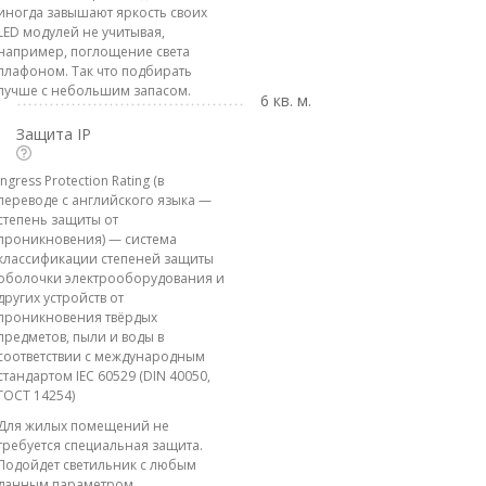
иногда завышают яркость своих
LED модулей не учитывая,
например, поглощение света
плафоном. Так что подбирать
лучше с небольшим запасом.
6 кв. м.
Защита IP
Ingress Protection Rating (в
переводе с английского языка —
степень защиты от
проникновения) — система
классификации степеней защиты
оболочки электрооборудования и
других устройств от
проникновения твёрдых
предметов, пыли и воды в
соответствии с международным
стандартом IEC 60529 (DIN 40050,
ГОСТ 14254)
Для жилых помещений не
требуется специальная защита.
Подойдет светильник с любым
данным параметром.