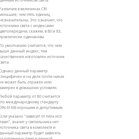
данным источником света.
Различия в величинах CRI
меньшие, чем пять единиц,
незначительны. Это означает, что
источники света с индексами
цветопередачи, скажем, в 80 и 83,
практически одинаковы.
По умолчанию считается, что чем
выше данный индекс, тем
качественнее изготовлен источник
света.
Однако данный параметр
специфичен и на деле почти никак
не может быть отражен или
замерен в домашних условиях.
Любой параметр от 80 считается
(по международному стандарту
DIN 6169) хорошим и допустимым.
Если указано "зависит от типа исп.
ламп", значит у светильника нет
источника света в комплекте и
данный параметр будет зависеть
от купленных ламп в данный