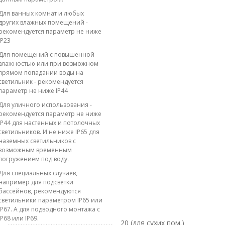
Для ванных комнат и любых
других влажных помещений -
рекомендуется параметр не ниже
IP23
Для помещений с повышенной
влажностью или при возможном
прямом попадании воды на
светильник - рекомендуется
параметр не ниже IP44
Для уличного использования -
рекомендуется параметр не ниже
IP44 для настенных и потолочных
светильников. И не ниже IP65 для
наземных светильников с
возможным временным
погружением под воду.
Для специальных случаев,
например для подсветки
бассейнов, рекомендуются
светильники параметром IP65 или
IP67. А для подводного монтажа с
IP68 или IP69.
20 (для сухих пом.)