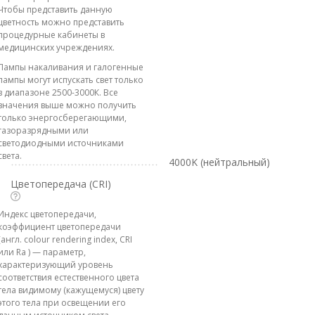
Чтобы представить данную
цветность можно представить
процедурные кабинеты в
медицинских учреждениях.
Лампы накаливания и галогенные
лампы могут испускать свет только
в диапазоне 2500-3000К. Все
значения выше можно получить
только энергосберегающими,
газоразрядными или
светодиодными источниками
света.
4000K (нейтральный)
Цветопередача (CRI)
Индекс цветопередачи,
коэффициент цветопередачи
(англ. colour rendering index, CRI
или Ra ) — параметр,
характеризующий уровень
соответствия естественного цвета
тела видимому (кажущемуся) цвету
этого тела при освещении его