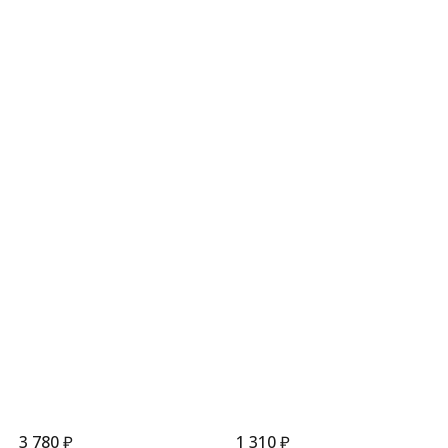
3 780
₽
1 310
₽