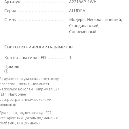
Артикул
A2216AP-1WH
Серия
ALUDRA
Стиль
Модерн, Неоклассический,
Скандинавский,
Современный
Светотехнические параметры
Кол-во ламп или LED
1
Цоколь
В случае если указаны через точку
с запятой - светильник имеет
несколько цоколей. Например E27
; E14. Наиболее
распространенным цоколями
являются:
Для люстр, подвесов и т.д - E27
(стандартный цоколь под лампы с
колбами), E14 (миньон)