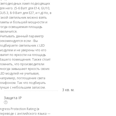
светодиодных ламп подходящих
для него. (5-6 Ватт для E14, GU10,
GU5.3, 8-9 Ватт для E27, и т.д) Но, в
такой светильник можно взять
лампы и большей мощности и
тогда освещаемая площадь
увеличится.
Учитывать данный параметр
рекомендуется если - Вы
подбираете светильник с LED
модулем и не уверены что его
хватит по яркости на площадь
Вашего помещения. Также стоит
помнить, что производители
иногда завышают яркость своих
LED модулей не учитывая,
например, поглощение света
плафоном. Так что подбирать
лучше с небольшим запасом.
3 кв. м.
Защита IP
Ingress Protection Rating (в
переводе с английского языка —