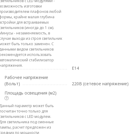
светильников с LED модулями -
возможность изготовки
производителем плафонов любой
формы, крайне малая глубина
встройки для встраиваемых
светильников (иногда до 1 см).
Минусы - незаменяемость, в
случае выхода из строя светильник
может быть только заменен. С
данными видом светильников
рекомендуется использовать
автоматический стабилизатор
напряжения.
E14
Рабочее напряжение
(Вольт)
220В (сетевое напряжение)
Площадь освещения (м2)
Данный параметр может быть
посчитан точно только для
светильников с LED модулем.
Для светильника под сменные
лампы, расчет предложен из
средних по мощности