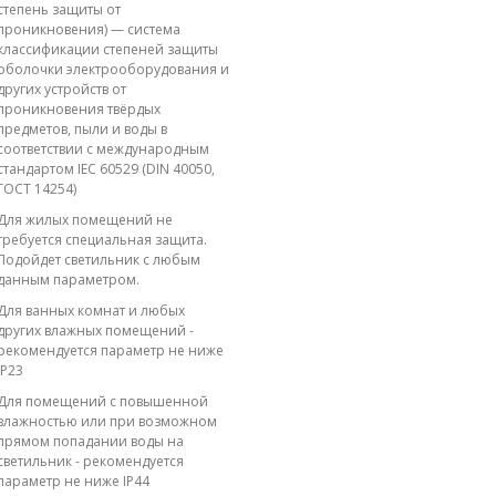
степень защиты от
проникновения) — система
классификации степеней защиты
оболочки электрооборудования и
других устройств от
проникновения твёрдых
предметов, пыли и воды в
соответствии с международным
стандартом IEC 60529 (DIN 40050,
ГОСТ 14254)
Для жилых помещений не
требуется специальная защита.
Подойдет светильник с любым
данным параметром.
Для ванных комнат и любых
других влажных помещений -
рекомендуется параметр не ниже
IP23
Для помещений с повышенной
влажностью или при возможном
прямом попадании воды на
светильник - рекомендуется
параметр не ниже IP44