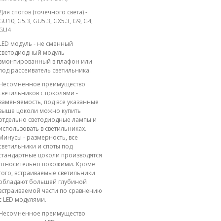
Для спотов (точечного света) -
GU10, G5.3, GU5.3, GX5.3, G9, G4,
GU4
LED модуль - не сменный
светодиодный модуль
вмонтированный в плафон или
под рассеиватель светильника.
Несомненное преимущество
светильников с цоколями -
заменяемость, под все указанные
выше цоколи можно купить
отдельно светодиодные лампы и
использовать в светильниках.
Минусы - размерность, все
светильники и споты под
стандартные цоколи производятся
относительно похожими. Кроме
того, встраиваемые светильники
обладают большей глубиной
встраиваемой части по сравнению
с LED модулями.
Несомненное преимущество