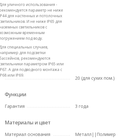
Для уличного использования -
рекомендуется параметр не ниже
IP44 для настенных и потолочных
светильников. И не ниже IP65 для
наземных светильников с
возможным временным
погружением под воду.
Для специальных случаев,
например для подсветки
бассейнов, рекомендуются
светильники параметром IP65 или
IP67. А для подводного монтажа с
IP68 или IP69.
20 (для сухих пом.)
Функции
Гарантия
3 года
Материалы и цвет
Материал основания
Металл||Полимер