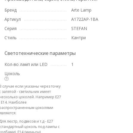
Бренд
Arte Lamp
Артикул
A1722AP-1BA
Серия
STEFAN
Стиль
Кантри
Светотехнические параметры
Кол-во ламп или LED
1
Цоколь
В случае если указаны через точку
с запятой - светильник имеет
несколько цоколей. Например E27
; E14. Наиболее
распространенным цоколями
являются:
Для люстр, подвесов и т.д - E27
(стандартный цоколь под лампы с
колбами), E14 (миньон)