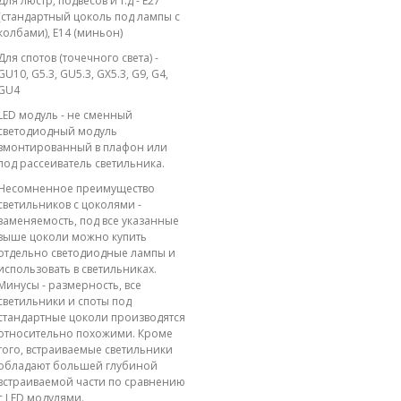
Для люстр, подвесов и т.д - E27
(стандартный цоколь под лампы с
колбами), E14 (миньон)
Для спотов (точечного света) -
GU10, G5.3, GU5.3, GX5.3, G9, G4,
GU4
LED модуль - не сменный
светодиодный модуль
вмонтированный в плафон или
под рассеиватель светильника.
Несомненное преимущество
светильников с цоколями -
заменяемость, под все указанные
выше цоколи можно купить
отдельно светодиодные лампы и
использовать в светильниках.
Минусы - размерность, все
светильники и споты под
стандартные цоколи производятся
относительно похожими. Кроме
того, встраиваемые светильники
обладают большей глубиной
встраиваемой части по сравнению
с LED модулями.