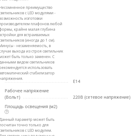
Несомненное преимущество
светильников с LED модулями -
возможность изготовки
производителем плафонов любой
формы, крайне малая глубина
встройки для встраиваемых
светильников (иногда до 1 см).
Минусы - незаменяемость, в
случае выхода из строя светильник
может быть только заменен. С
данными видом светильников
рекомендуется использовать
автоматический стабилизатор
напряжения.
E14
Рабочее напряжение
(Вольт)
220В (сетевое напряжение)
Площадь освещения (м2)
Данный параметр может быть
посчитан точно только для
светильников с LED модулем.
Для светильника под сменные