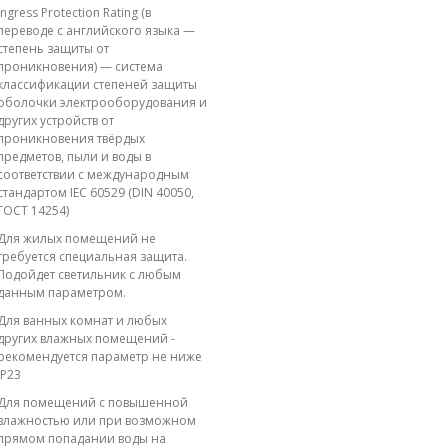
Ingress Protection Rating (в
переводе с английского языка —
степень защиты от
проникновения) — система
классификации степеней защиты
оболочки электрооборудования и
других устройств от
проникновения твёрдых
предметов, пыли и воды в
соответствии с международным
стандартом IEC 60529 (DIN 40050,
ГОСТ 14254)
Для жилых помещений не
требуется специальная защита.
Подойдет светильник с любым
данным параметром.
Для ванных комнат и любых
других влажных помещений -
рекомендуется параметр не ниже
IP23
Для помещений с повышенной
влажностью или при возможном
прямом попадании воды на