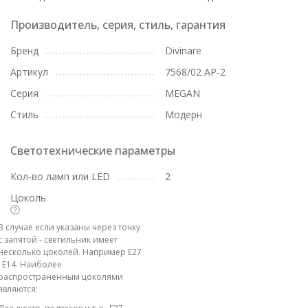
Производитель, серия, стиль, гарантия
Бренд
Divinare
Артикул
7568/02 AP-2
Серия
MEGAN
Стиль
Модерн
Светотехнические параметры
Кол-во ламп или LED
2
Цоколь
В случае если указаны через точку
с запятой - светильник имеет
несколько цоколей. Например E27
; E14. Наиболее
распространенным цоколями
являются: