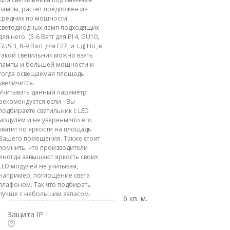
лампы, расчет предложен из
средних по мощности
светодиодных ламп подходящих
для него. (5-6 Ватт для E14, GU10,
GU5.3, 8-9 Ватт для E27, и т.д) Но, в
такой светильник можно взять
лампы и большей мощности и
тогда освещаемая площадь
увеличится.
Учитывать данный параметр
рекомендуется если - Вы
подбираете светильник с LED
модулем и не уверены что его
хватит по яркости на площадь
Вашего помещения. Также стоит
помнить, что производители
иногда завышают яркость своих
LED модулей не учитывая,
например, поглощение света
плафоном. Так что подбирать
лучше с небольшим запасом.
6 кв. м.
Защита IP