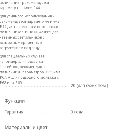
светильник - рекомендуется
параметр не ниже IP44
Для уличного использования -
рекомендуется параметр не ниже
IP44 для настенных и потолочных
светильников. И не ниже IP65 для
наземных светильников с
возможным временным
погружением под воду.
Для специальных случаев,
например для подсветки
бассейнов, рекомендуются
светильники параметром IP65 или
IP67. А для подводного монтажа с
IP68 или IP69.
20 (для сухих пом.)
Функции
Гарантия
3 года
Материалы и цвет