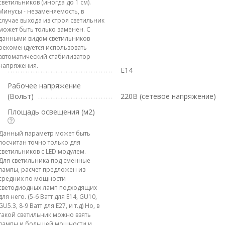
светильников (иногда до 1 см).
Минусы - незаменяемость, в
случае выхода из строя светильник
может быть только заменен. С
данными видом светильников
рекомендуется использовать
автоматический стабилизатор
напряжения.
E14
Рабочее напряжение
(Вольт)
220В (сетевое напряжение)
Площадь освещения (м2)
Данный параметр может быть
посчитан точно только для
светильников с LED модулем.
Для светильника под сменные
лампы, расчет предложен из
средних по мощности
светодиодных ламп подходящих
для него. (5-6 Ватт для E14, GU10,
GU5.3, 8-9 Ватт для E27, и т.д) Но, в
такой светильник можно взять
лампы и большей мощности и