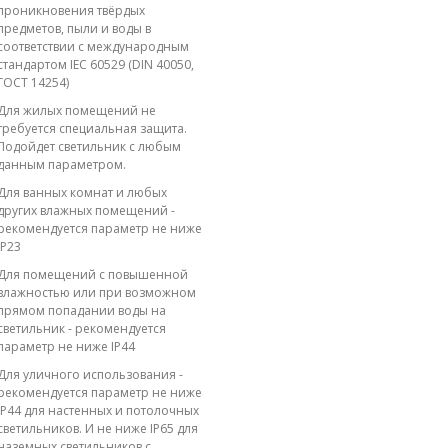
проникновения твёрдых
предметов, пыли и воды в
соответствии с международным
стандартом IEC 60529 (DIN 40050,
ГОСТ 14254)
Для жилых помещений не
требуется специальная защита.
Подойдет светильник с любым
данным параметром.
Для ванных комнат и любых
других влажных помещений -
рекомендуется параметр не ниже
IP23
Для помещений с повышенной
влажностью или при возможном
прямом попадании воды на
светильник - рекомендуется
параметр не ниже IP44
Для уличного использования -
рекомендуется параметр не ниже
IP44 для настенных и потолочных
светильников. И не ниже IP65 для
наземных светильников с