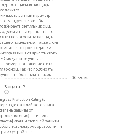
тогда освещаемая площадь
увеличится.
Учитывать данный параметр
рекомендуется если - Вы
подбираете светильник с LED
модулем и не уверены что его
хватит по яркости на площадь
Вашего помещения. Также стоит
помнить, что производители
иногда завышают яркость своих
LED модулей не учитывая,
например, поглощение света
плафоном. Так что подбирать
лучше с небольшим запасом.
36 кв. м.
Защита IP
Ingress Protection Rating (в
переводе с английского языка —
степень защиты от
проникновения) — система
классификации степеней защиты
оболочки электрооборудования и
других устройств от