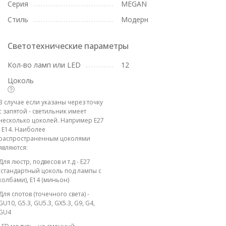
Серия
MEGAN
Стиль
Модерн
Светотехнические параметры
Кол-во ламп или LED
12
Цоколь
В случае если указаны через точку
с запятой - светильник имеет
несколько цоколей. Например E27
; E14. Наиболее
распространенным цоколями
являются:
Для люстр, подвесов и т.д - E27
(стандартный цоколь под лампы с
колбами), E14 (миньон)
Для спотов (точечного света) -
GU10, G5.3, GU5.3, GX5.3, G9, G4,
GU4