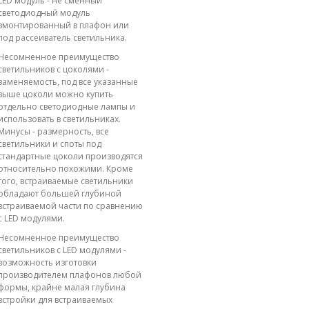
LED модуль - не сменный
светодиодный модуль
вмонтированный в плафон или
под рассеиватель светильника.
Несомненное преимущество
светильников с цоколями -
заменяемость, под все указанные
выше цоколи можно купить
отдельно светодиодные лампы и
использовать в светильниках.
Минусы - размерность, все
светильники и споты под
стандартные цоколи производятся
относительно похожими. Кроме
того, встраиваемые светильники
обладают большей глубиной
встраиваемой части по сравнению
с LED модулями.
Несомненное преимущество
светильников с LED модулями -
возможность изготовки
производителем плафонов любой
формы, крайне малая глубина
встройки для встраиваемых