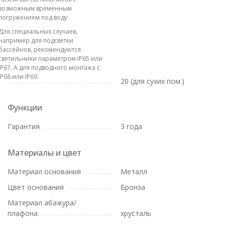
возможным временным
погружением под воду.
Для специальных случаев,
например для подсветки
бассейнов, рекомендуются
светильники параметром IP65 или
IP67. А для подводного монтажа с
IP68 или IP69.
20 (для сухих пом.)
Функции
Гарантия
3 года
Материалы и цвет
Материал основания
Металл
Цвет основания
Бронза
Материал абажура/
плафона
хрусталь