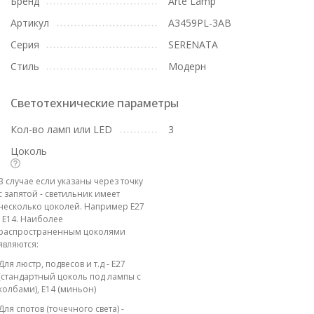
Бренд
Arte Lamp
Артикул
A3459PL-3AB
Серия
SERENATA
Стиль
Модерн
Светотехнические параметры
Кол-во ламп или LED
3
Цоколь
В случае если указаны через точку
с запятой - светильник имеет
несколько цоколей. Например E27
; E14. Наиболее
распространенным цоколями
являются:
Для люстр, подвесов и т.д - E27
(стандартный цоколь под лампы с
колбами), E14 (миньон)
Для спотов (точечного света) -