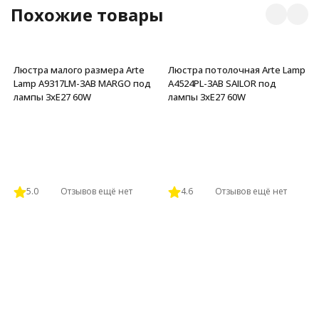
Похожие товары
Люстра малого размера Arte
Люстра потолочная Arte Lamp
Lamp A9317LM-3AB MARGO под
A4524PL-3AB SAILOR под
лампы 3xE27 60W
лампы 3xE27 60W
5.0
Отзывов ещё нет
4.6
Отзывов ещё нет