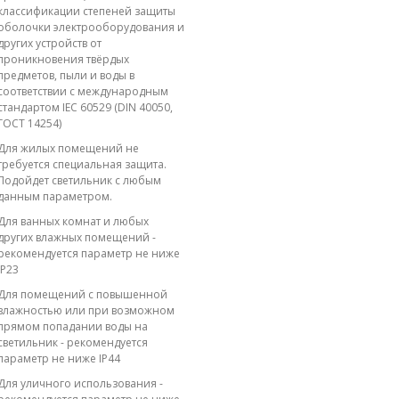
классификации степеней защиты
оболочки электрооборудования и
других устройств от
проникновения твёрдых
предметов, пыли и воды в
соответствии с международным
стандартом IEC 60529 (DIN 40050,
ГОСТ 14254)
Для жилых помещений не
требуется специальная защита.
Подойдет светильник с любым
данным параметром.
Для ванных комнат и любых
других влажных помещений -
рекомендуется параметр не ниже
IP23
Для помещений с повышенной
влажностью или при возможном
прямом попадании воды на
светильник - рекомендуется
параметр не ниже IP44
Для уличного использования -