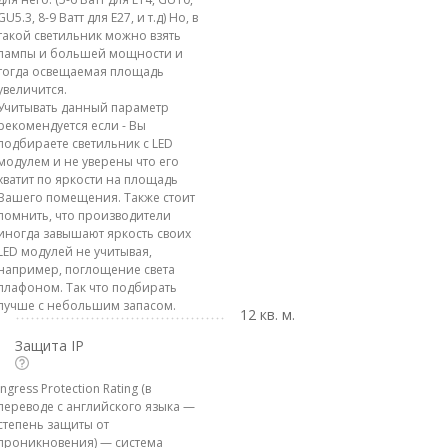
GU5.3, 8-9 Ватт для E27, и т.д) Но, в
такой светильник можно взять
лампы и большей мощности и
тогда освещаемая площадь
увеличится.
Учитывать данный параметр
рекомендуется если - Вы
подбираете светильник с LED
модулем и не уверены что его
хватит по яркости на площадь
Вашего помещения. Также стоит
помнить, что производители
иногда завышают яркость своих
LED модулей не учитывая,
например, поглощение света
плафоном. Так что подбирать
лучше с небольшим запасом.
12 кв. м.
Защита IP
Ingress Protection Rating (в
переводе с английского языка —
степень защиты от
проникновения) — система