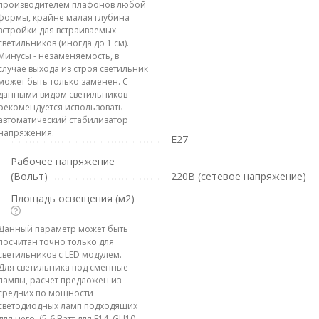
производителем плафонов любой
формы, крайне малая глубина
встройки для встраиваемых
светильников (иногда до 1 см).
Минусы - незаменяемость, в
случае выхода из строя светильник
может быть только заменен. С
данными видом светильников
рекомендуется использовать
автоматический стабилизатор
напряжения.
E27
Рабочее напряжение
(Вольт)
220В (сетевое напряжение)
Площадь освещения (м2)
Данный параметр может быть
посчитан точно только для
светильников с LED модулем.
Для светильника под сменные
лампы, расчет предложен из
средних по мощности
светодиодных ламп подходящих
для него. (5-6 Ватт для E14, GU10,