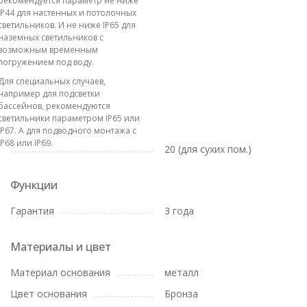
рекомендуется параметр не ниже
IP44 для настенных и потолочных
светильников. И не ниже IP65 для
наземных светильников с
возможным временным
погружением под воду.
Для специальных случаев,
например для подсветки
бассейнов, рекомендуются
светильники параметром IP65 или
IP67. А для подводного монтажа с
IP68 или IP69.
20 (для сухих пом.)
Функции
Гарантия
3 года
Материалы и цвет
Материал основания
металл
Цвет основания
Бронза