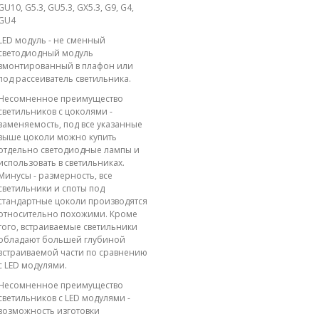
GU10, G5.3, GU5.3, GX5.3, G9, G4,
GU4
LED модуль - не сменный
светодиодный модуль
вмонтированный в плафон или
под рассеиватель светильника.
Несомненное преимущество
светильников с цоколями -
заменяемость, под все указанные
выше цоколи можно купить
отдельно светодиодные лампы и
использовать в светильниках.
Минусы - размерность, все
светильники и споты под
стандартные цоколи производятся
относительно похожими. Кроме
того, встраиваемые светильники
обладают большей глубиной
встраиваемой части по сравнению
с LED модулями.
Несомненное преимущество
светильников с LED модулями -
возможность изготовки