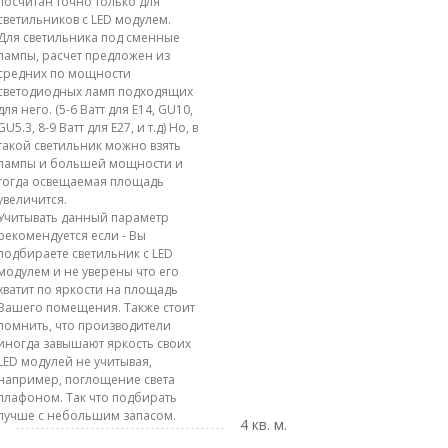
посчитан точно только для
светильников с LED модулем.
Для светильника под сменные
лампы, расчет предложен из
средних по мощности
светодиодных ламп подходящих
для него. (5-6 Ватт для E14, GU10,
GU5.3, 8-9 Ватт для E27, и т.д) Но, в
такой светильник можно взять
лампы и большей мощности и
тогда освещаемая площадь
увеличится.
Учитывать данный параметр
рекомендуется если - Вы
подбираете светильник с LED
модулем и не уверены что его
хватит по яркости на площадь
Вашего помещения. Также стоит
помнить, что производители
иногда завышают яркость своих
LED модулей не учитывая,
например, поглощение света
плафоном. Так что подбирать
лучше с небольшим запасом.
4 кв. м.