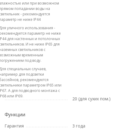
влажностью или при возможном
прямом попадании воды на
светильник - рекомендуется
параметр не ниже IP44
Для уличного использования -
рекомендуется параметр не ниже
IP44 для настенных и потолочных
светильников. И не ниже IP65 для
наземных светильников с
возможным временным
погружением под воду.
Для специальных случаев,
например для подсветки
бассейнов, рекомендуются
светильники параметром IP65 или
IP67. А для подводного монтажа с
IP68 или IP69.
20 (для сухих пом.)
Функции
Гарантия
3 года