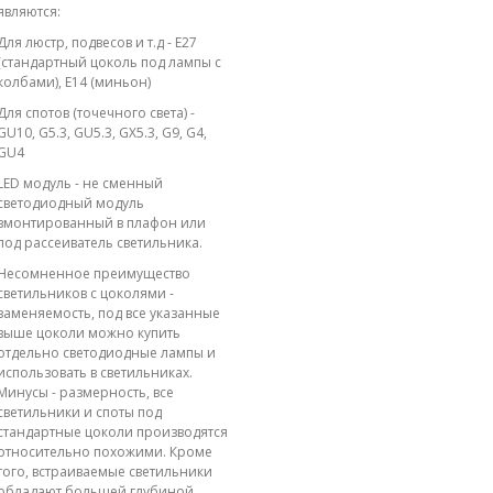
являются:
Для люстр, подвесов и т.д - E27
(стандартный цоколь под лампы с
колбами), E14 (миньон)
Для спотов (точечного света) -
GU10, G5.3, GU5.3, GX5.3, G9, G4,
GU4
LED модуль - не сменный
светодиодный модуль
вмонтированный в плафон или
под рассеиватель светильника.
Несомненное преимущество
светильников с цоколями -
заменяемость, под все указанные
выше цоколи можно купить
отдельно светодиодные лампы и
использовать в светильниках.
Минусы - размерность, все
светильники и споты под
стандартные цоколи производятся
относительно похожими. Кроме
того, встраиваемые светильники
обладают большей глубиной