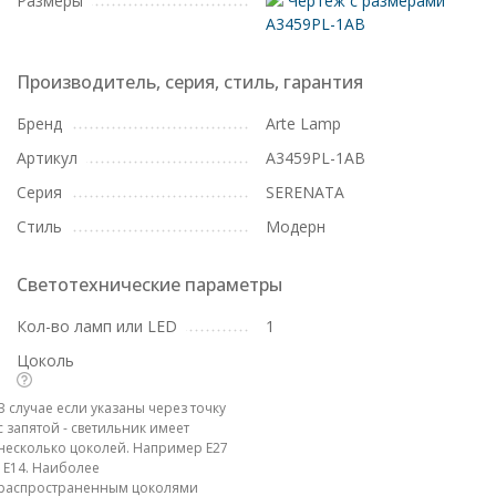
Размеры
Чертеж с размерами
A3459PL-1AB
Производитель, серия, стиль, гарантия
Бренд
Arte Lamp
Артикул
A3459PL-1AB
Серия
SERENATA
Стиль
Модерн
Светотехнические параметры
Кол-во ламп или LED
1
Цоколь
В случае если указаны через точку
с запятой - светильник имеет
несколько цоколей. Например E27
; E14. Наиболее
распространенным цоколями