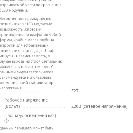
встраиваемой части по сравнению
с LED модулями.
Несомненное преимущество
светильников с LED модулями -
возможность изготовки
производителем плафонов любой
формы, крайне малая глубина
встройки для встраиваемых
светильников (иногда до 1 см).
Минусы - незаменяемость, в
случае выхода из строя светильник
может быть только заменен. С
данными видом светильников
рекомендуется использовать
автоматический стабилизатор
напряжения.
E27
Рабочее напряжение
(Вольт)
220В (сетевое напряжение)
Площадь освещения (м2)
Данный параметр может быть