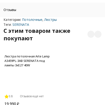
Отзывы
Категории:
Потолочные
,
Люстры
Теги:
SERENATA
C этим товаром также
покупают
Люстра потолочная Arte Lamp
A3459PL-3AB SERENATA под
лампы 3xE27 40W
3.8
Отзывов ещё нет
19 990
₽