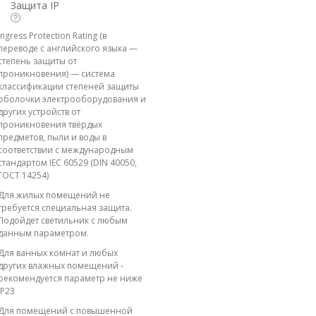
Защита IP
Ingress Protection Rating (в
переводе с английского языка —
степень защиты от
проникновения) — система
классификации степеней защиты
оболочки электрооборудования и
других устройств от
проникновения твёрдых
предметов, пыли и воды в
соответствии с международным
стандартом IEC 60529 (DIN 40050,
ГОСТ 14254)
Для жилых помещений не
требуется специальная защита.
Подойдет светильник с любым
данным параметром.
Для ванных комнат и любых
других влажных помещений -
рекомендуется параметр не ниже
IP23
Для помещений с повышенной