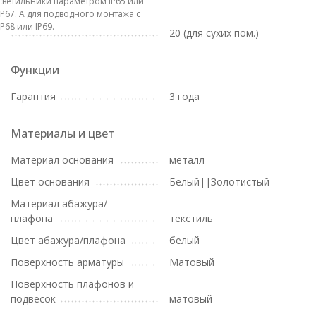
светильники параметром IP65 или
IP67. А для подводного монтажа с
IP68 или IP69.
20 (для сухих пом.)
Функции
Гарантия
3 года
Материалы и цвет
Материал основания
металл
Цвет основания
Белый||Золотистый
Материал абажура/
плафона
текстиль
Цвет абажура/плафона
белый
Поверхность арматуры
Матовый
Поверхность плафонов и
подвесок
матовый