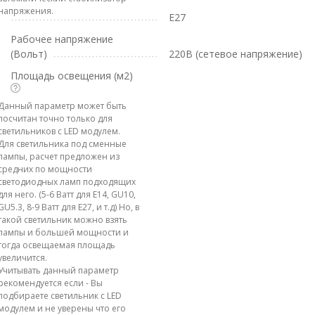
напряжения.
E27
Рабочее напряжение
(Вольт)
220В (сетевое напряжение)
Площадь освещения (м2)
Данный параметр может быть
посчитан точно только для
светильников с LED модулем.
Для светильника под сменные
лампы, расчет предложен из
средних по мощности
светодиодных ламп подходящих
для него. (5-6 Ватт для E14, GU10,
GU5.3, 8-9 Ватт для E27, и т.д) Но, в
такой светильник можно взять
лампы и большей мощности и
тогда освещаемая площадь
увеличится.
Учитывать данный параметр
рекомендуется если - Вы
подбираете светильник с LED
модулем и не уверены что его