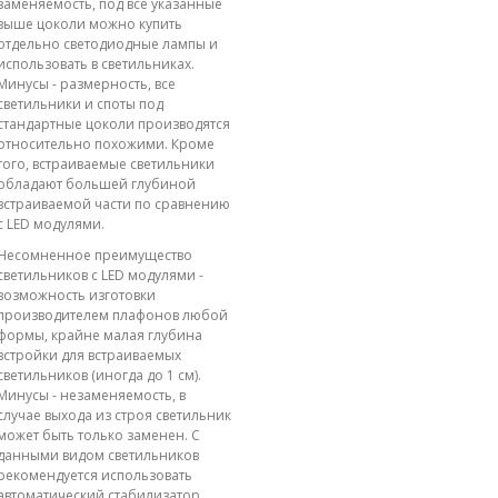
заменяемость, под все указанные
выше цоколи можно купить
отдельно светодиодные лампы и
использовать в светильниках.
Минусы - размерность, все
светильники и споты под
стандартные цоколи производятся
относительно похожими. Кроме
того, встраиваемые светильники
обладают большей глубиной
встраиваемой части по сравнению
с LED модулями.
Несомненное преимущество
светильников с LED модулями -
возможность изготовки
производителем плафонов любой
формы, крайне малая глубина
встройки для встраиваемых
светильников (иногда до 1 см).
Минусы - незаменяемость, в
случае выхода из строя светильник
может быть только заменен. С
данными видом светильников
рекомендуется использовать
автоматический стабилизатор