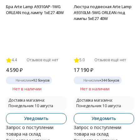
Бра Arte Lamp A9310AP-1WG
Люстра подвесная Arte Lamp
ORLEAN под лампу 1xE27 40W
A9310LM-5WG ORLEAN под
лампы 5xE27 40W
4.4
Отзывов ещё нет
5.0
Отзывов ещё нет
4 590
₽
17 190
₽
Начислим
+
92
бонусов
Начислим
+
344
бонусов
Нет в наличии
Нет в наличии
Доставка магазина:
Доставка магазина:
Понедельник 10 августа
Понедельник 10 августа
Уведомить
Уведомить
Запрос о поступлении
Запрос о поступлении
товара на склад
товара на склад