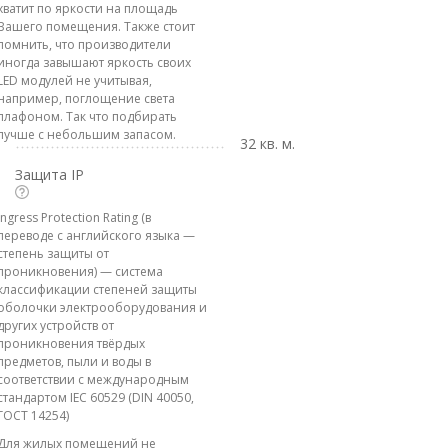
хватит по яркости на площадь
Вашего помещения. Также стоит
помнить, что производители
иногда завышают яркость своих
LED модулей не учитывая,
например, поглощение света
плафоном. Так что подбирать
лучше с небольшим запасом.
32 кв. м.
Защита IP
Ingress Protection Rating (в
переводе с английского языка —
степень защиты от
проникновения) — система
классификации степеней защиты
оболочки электрооборудования и
других устройств от
проникновения твёрдых
предметов, пыли и воды в
соответствии с международным
стандартом IEC 60529 (DIN 40050,
ГОСТ 14254)
Для жилых помещений не