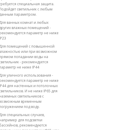
требуется специальная защита.
Подойдет светильник с любым
данным параметром.
Для ванных комнат и любых
других влажных помещений -
рекомендуется параметр не ниже
IP23
Для помещений с повышенной
влажностью или при возможном
прямом попадании воды на
светильник - рекомендуется
параметр не ниже IP44
Для уличного использования -
рекомендуется параметр не ниже
IP44 для настенных и потолочных
светильников. И не ниже IP65 для
наземных светильников с
возможным временным
погружением под воду.
Для специальных случаев,
например для подсветки
бассейнов, рекомендуются