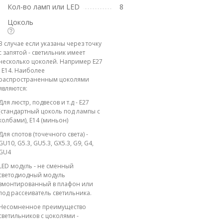
Кол-во ламп или LED
8
Цоколь
В случае если указаны через точку
с запятой - светильник имеет
несколько цоколей. Например E27
; E14. Наиболее
распространенным цоколями
являются:
Для люстр, подвесов и т.д - E27
(стандартный цоколь под лампы с
колбами), E14 (миньон)
Для спотов (точечного света) -
GU10, G5.3, GU5.3, GX5.3, G9, G4,
GU4
LED модуль - не сменный
светодиодный модуль
вмонтированный в плафон или
под рассеиватель светильника.
Несомненное преимущество
светильников с цоколями -