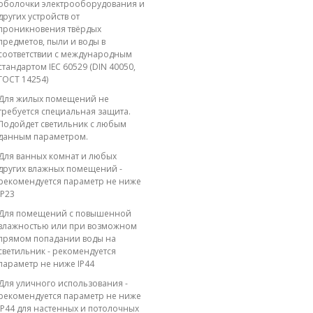
оболочки электрооборудования и
других устройств от
проникновения твёрдых
предметов, пыли и воды в
соответствии с международным
стандартом IEC 60529 (DIN 40050,
ГОСТ 14254)
Для жилых помещений не
требуется специальная защита.
Подойдет светильник с любым
данным параметром.
Для ванных комнат и любых
других влажных помещений -
рекомендуется параметр не ниже
IP23
Для помещений с повышенной
влажностью или при возможном
прямом попадании воды на
светильник - рекомендуется
параметр не ниже IP44
Для уличного использования -
рекомендуется параметр не ниже
IP44 для настенных и потолочных