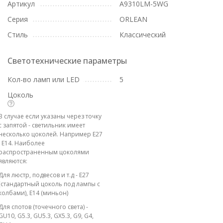
Артикул
A9310LM-5WG
Серия
ORLEAN
Стиль
Классический
Светотехнические параметры
Кол-во ламп или LED
5
Цоколь
В случае если указаны через точку
с запятой - светильник имеет
несколько цоколей. Например E27
; E14. Наиболее
распространенным цоколями
являются:
Для люстр, подвесов и т.д - E27
(стандартный цоколь под лампы с
колбами), E14 (миньон)
Для спотов (точечного света) -
GU10, G5.3, GU5.3, GX5.3, G9, G4,