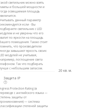
такой светильник можно взять
лампы и большей мощности и
тогда освещаемая площадь
увеличится.
Учитывать данный параметр
рекомендуется если - Вы
подбираете светильник с LED
модулем и не уверены что его
хватит по яркости на площадь
Вашего помещения. Также стоит
помнить, что производители
иногда завышают яркость своих
LED модулей не учитывая,
например, поглощение света
плафоном. Так что подбирать
лучше с небольшим запасом.
20 кв. м.
Защита IP
Ingress Protection Rating (в
переводе с английского языка —
степень защиты от
проникновения) — система
классификации степеней защиты