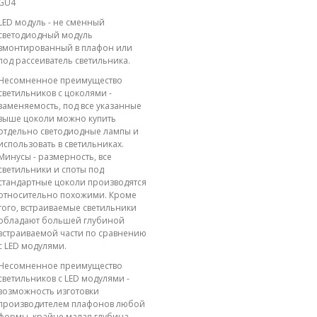
GU4
LED модуль - не сменный
светодиодный модуль
вмонтированный в плафон или
под рассеиватель светильника.
Несомненное преимущество
светильников с цоколями -
заменяемость, под все указанные
выше цоколи можно купить
отдельно светодиодные лампы и
использовать в светильниках.
Минусы - размерность, все
светильники и споты под
стандартные цоколи производятся
относительно похожими. Кроме
того, встраиваемые светильники
обладают большей глубиной
встраиваемой части по сравнению
с LED модулями.
Несомненное преимущество
светильников с LED модулями -
возможность изготовки
производителем плафонов любой
формы, крайне малая глубина