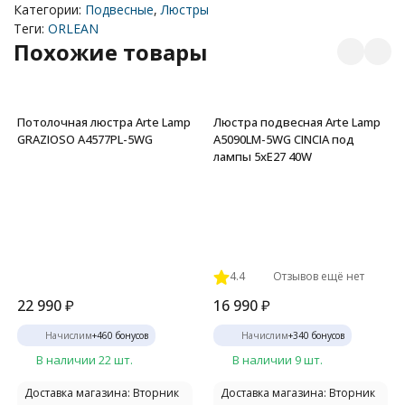
Категории:
Подвесные
,
Люстры
Теги:
ORLEAN
Похожие товары
Потолочная люстра Arte Lamp
Люстра подвесная Arte Lamp
GRAZIOSO A4577PL-5WG
A5090LM-5WG CINCIA под
лампы 5xE27 40W
4.4
Отзывов ещё нет
22 990
₽
16 990
₽
Начислим
+
460
бонусов
Начислим
+
340
бонусов
В наличии 22 шт.
В наличии 9 шт.
Доставка магазина: Вторник
Доставка магазина: Вторник