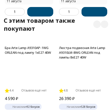
11 августа
11 августа
C этим товаром также
покупают
Бра Arte Lamp A9310AP-1WG
Люстра подвесная Arte Lamp
ORLEAN под лампу 1xE27 40W
A9310LM-8WG ORLEAN под
лампы 8xE27 40W
4.4
Отзывов ещё нет
4.8
Отзывов ещё нет
4 590
₽
26 390
₽
Начислим
+
92
бонусов
Начислим
+
528
бонусов