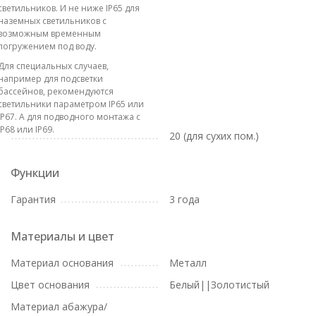
светильников. И не ниже IP65 для
наземных светильников с
возможным временным
погружением под воду.
Для специальных случаев,
например для подсветки
бассейнов, рекомендуются
светильники параметром IP65 или
IP67. А для подводного монтажа с
IP68 или IP69.
20 (для сухих пом.)
Функции
Гарантия
3 года
Материалы и цвет
Материал основания
Металл
Цвет основания
Белый||Золотистый
Материал абажура/