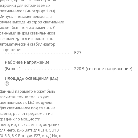
встройки для встраиваемых
светильников (иногда до 1 см).
Минусы - незаменяемость, в
случае выхода из строя светильник
может быть только заменен. С
данными видом светильников
рекомендуется использовать
автоматический стабилизатор
напряжения.
E27
Рабочее напряжение
(Вольт)
220В (сетевое напряжение)
Площадь освещения (м2)
Данный параметр может быть
посчитан точно только для
светильников с LED модулем.
Для светильника под сменные
лампы, расчет предложен из
средних по мощности
светодиодных ламп подходящих
для него. (5-6 Ватт для E14, GU10,
GU5.3, 8-9 Ватт для E27, и т.д) Но, в