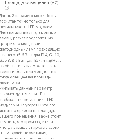
Площадь освещения (м2)
Данный параметр может быть
посчитан точно только для
светильников с LED модулем.
Для светильника под сменные
лампы, расчет предложен из
средних по мощности
светодиодных ламп подходящих
для него. (5-6 Ватт для E14, GU10,
GU5.3, 8-9 Ватт для E27, и т.д) Но, в
такой светильник можно взять
лампы и большей мощности и
тогда освещаемая площадь
увеличится.
Учитывать данный параметр
рекомендуется если - Вы
подбираете светильник с LED
модулем и не уверены что его
хватит по яркости на площадь
Вашего помещения. Также стоит
помнить, что производители
иногда завышают яркость своих
LED модулей не учитывая,
например, поглощение света