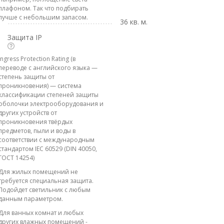
плафоном. Так что подбирать
лучше с небольшим запасом.
36 кв. м.
Защита IP
Ingress Protection Rating (в
переводе с английского языка —
степень защиты от
проникновения) — система
классификации степеней защиты
оболочки электрооборудования и
других устройств от
проникновения твёрдых
предметов, пыли и воды в
соответствии с международным
стандартом IEC 60529 (DIN 40050,
ГОСТ 14254)
Для жилых помещений не
требуется специальная защита.
Подойдет светильник с любым
данным параметром.
Для ванных комнат и любых
других влажных помещений -