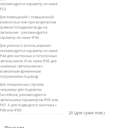
рекомендуется параметр не ниже
IP23
Для помещений с повышенной
влажностью или при возможном
прямом попадании воды на
светильник - рекомендуется
параметр не ниже IP44
Для уличного использования -
рекомендуется параметр не ниже
IP44 для настенных и потолочных
светильников. И не ниже IP65 для
наземных светильников с
возможным временным
погружением под воду.
Для специальных случаев,
например для подсветки
бассейнов, рекомендуются
светильники параметром IP65 или
IP67. А для подводного монтажа с
IP68 или IP69.
20 (для сухих пом.)
Функции