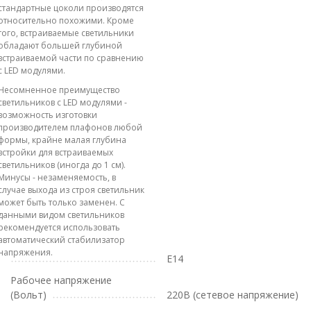
стандартные цоколи производятся
относительно похожими. Кроме
того, встраиваемые светильники
обладают большей глубиной
встраиваемой части по сравнению
с LED модулями.
Несомненное преимущество
светильников с LED модулями -
возможность изготовки
производителем плафонов любой
формы, крайне малая глубина
встройки для встраиваемых
светильников (иногда до 1 см).
Минусы - незаменяемость, в
случае выхода из строя светильник
может быть только заменен. С
данными видом светильников
рекомендуется использовать
автоматический стабилизатор
напряжения.
E14
Рабочее напряжение
(Вольт)
220В (сетевое напряжение)