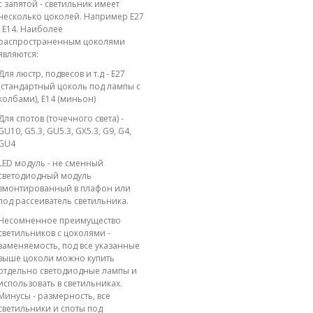
с запятой - светильник имеет
несколько цоколей. Например E27
; E14. Наиболее
распространенным цоколями
являются:
Для люстр, подвесов и т.д - E27
(стандартный цоколь под лампы с
колбами), E14 (миньон)
Для спотов (точечного света) -
GU10, G5.3, GU5.3, GX5.3, G9, G4,
GU4
LED модуль - не сменный
светодиодный модуль
вмонтированный в плафон или
под рассеиватель светильника.
Несомненное преимущество
светильников с цоколями -
заменяемость, под все указанные
выше цоколи можно купить
отдельно светодиодные лампы и
использовать в светильниках.
Минусы - размерность, все
светильники и споты под