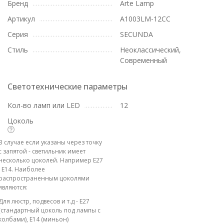
Бренд
Arte Lamp
Артикул
A1003LM-12CC
Серия
SECUNDA
Стиль
Неоклассический,
Современный
Светотехнические параметры
Кол-во ламп или LED
12
Цоколь
В случае если указаны через точку
с запятой - светильник имеет
несколько цоколей. Например E27
; E14. Наиболее
распространенным цоколями
являются:
Для люстр, подвесов и т.д - E27
(стандартный цоколь под лампы с
колбами), E14 (миньон)