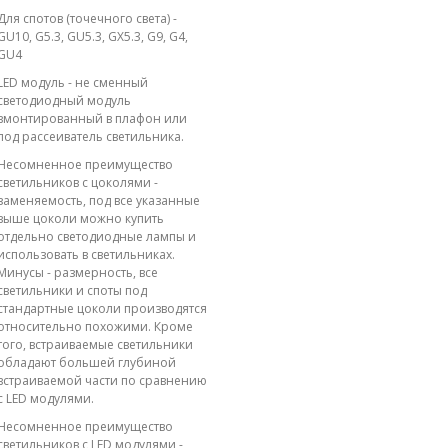
Для спотов (точечного света) -
GU10, G5.3, GU5.3, GX5.3, G9, G4,
GU4
LED модуль - не сменный
светодиодный модуль
вмонтированный в плафон или
под рассеиватель светильника.
Несомненное преимущество
светильников с цоколями -
заменяемость, под все указанные
выше цоколи можно купить
отдельно светодиодные лампы и
использовать в светильниках.
Минусы - размерность, все
светильники и споты под
стандартные цоколи производятся
относительно похожими. Кроме
того, встраиваемые светильники
обладают большей глубиной
встраиваемой части по сравнению
с LED модулями.
Несомненное преимущество
светильников с LED модулями -