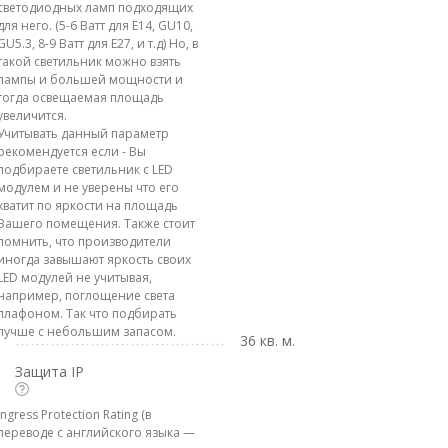
светодиодных ламп подходящих
для него. (5-6 Ватт для E14, GU10,
GU5.3, 8-9 Ватт для E27, и т.д) Но, в
такой светильник можно взять
лампы и большей мощности и
тогда освещаемая площадь
увеличится.
Учитывать данный параметр
рекомендуется если - Вы
подбираете светильник с LED
модулем и не уверены что его
хватит по яркости на площадь
Вашего помещения. Также стоит
помнить, что производители
иногда завышают яркость своих
LED модулей не учитывая,
например, поглощение света
плафоном. Так что подбирать
лучше с небольшим запасом.
36 кв. м.
Защита IP
Ingress Protection Rating (в
переводе с английского языка —