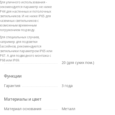
Для уличного использования -
рекомендуется параметр не ниже
IP44 для настенных и потолочных
светильников. И не ниже IP65 для
наземных светильников с
возможным временным
погружением под воду.
Для специальных случаев,
например для подсветки
бассейнов, рекомендуются
светильники параметром IP65 или
IP67. А для подводного монтажа с
IP68 или IP69.
20 (для сухих пом.)
Функции
Гарантия
3 года
Материалы и цвет
Материал основания
Металл