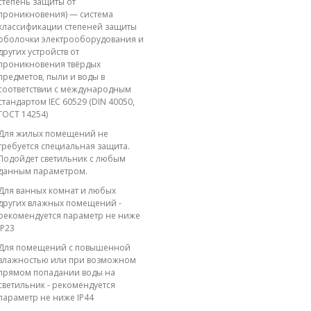
степень защиты от
проникновения) — система
классификации степеней защиты
оболочки электрооборудования и
других устройств от
проникновения твёрдых
предметов, пыли и воды в
соответствии с международным
стандартом IEC 60529 (DIN 40050,
ГОСТ 14254)
Для жилых помещений не
требуется специальная защита.
Подойдет светильник с любым
данным параметром.
Для ванных комнат и любых
других влажных помещений -
рекомендуется параметр не ниже
IP23
Для помещений с повышенной
влажностью или при возможном
прямом попадании воды на
светильник - рекомендуется
параметр не ниже IP44