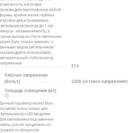
возможность изготовки
производителем плафонов любой
формы, крайне малая глубина
встройки для встраиваемых
светильников (иногда до 1 см).
Минусы - незаменяемость, в
случае выхода из строя светильник
может быть только заменен. С
данными видом светильников
рекомендуется использовать
автоматический стабилизатор
напряжения.
E14
Рабочее напряжение
(Вольт)
220В (сетевое напряжение)
Площадь освещения (м2)
Данный параметр может быть
посчитан точно только для
светильников с LED модулем.
Для светильника под сменные
лампы, расчет предложен из
средних по мощности