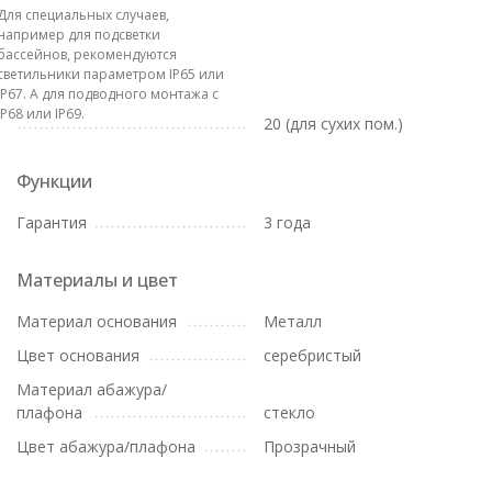
Для специальных случаев,
например для подсветки
бассейнов, рекомендуются
светильники параметром IP65 или
IP67. А для подводного монтажа с
IP68 или IP69.
20 (для сухих пом.)
Функции
Гарантия
3 года
Материалы и цвет
Материал основания
Металл
Цвет основания
серебристый
Материал абажура/
плафона
стекло
Цвет абажура/плафона
Прозрачный