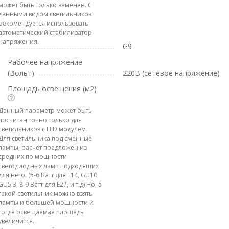
может быть только заменен. С
данными видом светильников
рекомендуется использовать
автоматический стабилизатор
напряжения.
G9
Рабочее напряжение
(Вольт)
220В (сетевое напряжение)
Площадь освещения (м2)
Данный параметр может быть
посчитан точно только для
светильников с LED модулем.
Для светильника под сменные
лампы, расчет предложен из
средних по мощности
светодиодных ламп подходящих
для него. (5-6 Ватт для E14, GU10,
GU5.3, 8-9 Ватт для E27, и т.д) Но, в
такой светильник можно взять
лампы и большей мощности и
тогда освещаемая площадь
увеличится.