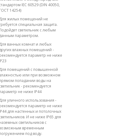
стандартом IEC 60529 (DIN 40050,
ГОСТ 14254)
Для жилых помещений не
требуется специальная защита.
Подойдет светильник с любым
данным параметром.
Для ванных комнат и любых
других влажных помещений -
рекомендуется параметр не ниже
IP23
Для помещений с повышенной
влажностью или при возможном
прямом попадании воды на
светильник - рекомендуется
параметр не ниже IP44
Для уличного использования -
рекомендуется параметр не ниже
IP44 для настенных и потолочных
светильников. И не ниже IP65 для
наземных светильников с
возможным временным
погружением под воду.