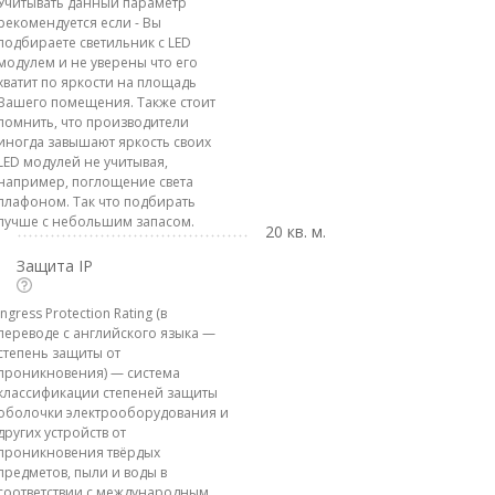
Учитывать данный параметр
рекомендуется если - Вы
подбираете светильник с LED
модулем и не уверены что его
хватит по яркости на площадь
Вашего помещения. Также стоит
помнить, что производители
иногда завышают яркость своих
LED модулей не учитывая,
например, поглощение света
плафоном. Так что подбирать
лучше с небольшим запасом.
20 кв. м.
Защита IP
Ingress Protection Rating (в
переводе с английского языка —
степень защиты от
проникновения) — система
классификации степеней защиты
оболочки электрооборудования и
других устройств от
проникновения твёрдых
предметов, пыли и воды в
соответствии с международным