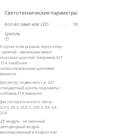
Светотехнические параметры
Кол-во ламп или LED
10
Цоколь
В случае если указаны через точку
с запятой - светильник имеет
несколько цоколей. Например E27
; E14. Наиболее
распространенным цоколями
являются:
Для люстр, подвесов и т.д - E27
(стандартный цоколь под лампы с
колбами), E14 (миньон)
Для спотов (точечного света) -
GU10, G5.3, GU5.3, GX5.3, G9, G4,
GU4
LED модуль - не сменный
светодиодный модуль
вмонтированный в плафон или