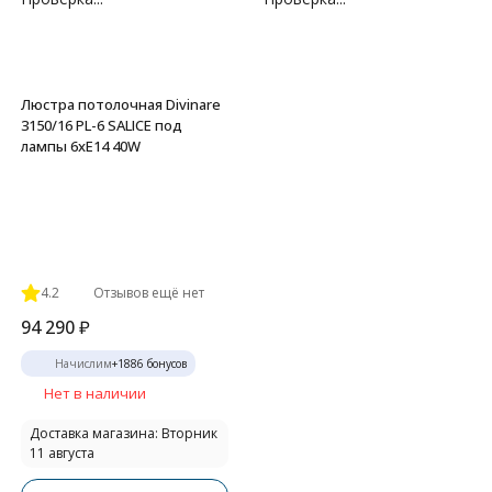
Люстра потолочная Divinare
3150/16 PL-6 SALICE под
лампы 6xE14 40W
4.2
Отзывов ещё нет
94 290
₽
Начислим
+
1886
бонусов
Нет в наличии
Доставка магазина: Вторник
11 августа