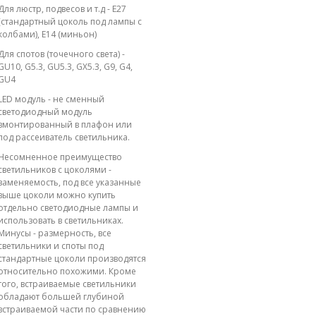
Для люстр, подвесов и т.д - E27
(стандартный цоколь под лампы с
колбами), E14 (миньон)
Для спотов (точечного света) -
GU10, G5.3, GU5.3, GX5.3, G9, G4,
GU4
LED модуль - не сменный
светодиодный модуль
вмонтированный в плафон или
под рассеиватель светильника.
Несомненное преимущество
светильников с цоколями -
заменяемость, под все указанные
выше цоколи можно купить
отдельно светодиодные лампы и
использовать в светильниках.
Минусы - размерность, все
светильники и споты под
стандартные цоколи производятся
относительно похожими. Кроме
того, встраиваемые светильники
обладают большей глубиной
встраиваемой части по сравнению