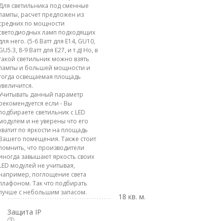
Для светильника под сменные
лампы, расчет предложен из
средних по мощности
светодиодных ламп подходящих
для него. (5-6 Ватт для E14, GU10,
GU5.3, 8-9 Ватт для E27, и т.д) Но, в
такой светильник можно взять
лампы и большей мощности и
тогда освещаемая площадь
увеличится.
Учитывать данный параметр
рекомендуется если - Вы
подбираете светильник с LED
модулем и не уверены что его
хватит по яркости на площадь
Вашего помещения. Также стоит
помнить, что производители
иногда завышают яркость своих
LED модулей не учитывая,
например, поглощение света
плафоном. Так что подбирать
лучше с небольшим запасом.
18 кв. м.
Защита IP