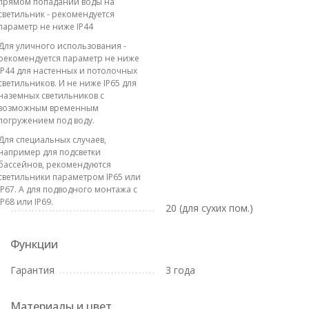
прямом попадании воды на
светильник - рекомендуется
параметр не ниже IP44
Для уличного использования -
рекомендуется параметр не ниже
IP44 для настенных и потолочных
светильников. И не ниже IP65 для
наземных светильников с
возможным временным
погружением под воду.
Для специальных случаев,
например для подсветки
бассейнов, рекомендуются
светильники параметром IP65 или
IP67. А для подводного монтажа с
IP68 или IP69.
20 (для сухих пом.)
Функции
Гарантия
3 года
Материалы и цвет