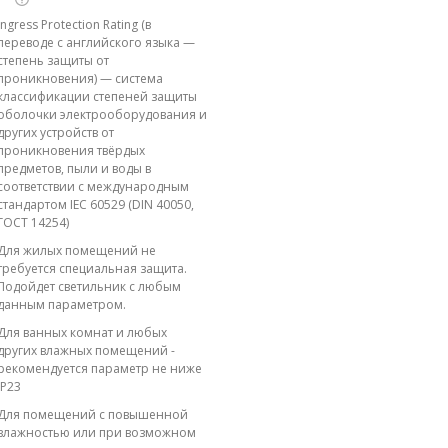
Ingress Protection Rating (в
переводе с английского языка —
степень защиты от
проникновения) — система
классификации степеней защиты
оболочки электрооборудования и
других устройств от
проникновения твёрдых
предметов, пыли и воды в
соответствии с международным
стандартом IEC 60529 (DIN 40050,
ГОСТ 14254)
Для жилых помещений не
требуется специальная защита.
Подойдет светильник с любым
данным параметром.
Для ванных комнат и любых
других влажных помещений -
рекомендуется параметр не ниже
IP23
Для помещений с повышенной
влажностью или при возможном