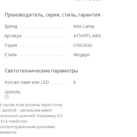
Производитель, серия, стиль, гарантия
Бренд
Arte Lamp
Артикул
A1547PL-6BK
Серия
CHICAGO
Стиль
Модерн
Светотехнические параметры
Кол-во ламп или LED
6
Цоколь
В случае если указаны через точку
с запятой - светильник имеет
несколько цоколей. Например E27
; E14. Наиболее
распространенным цоколями
являются: