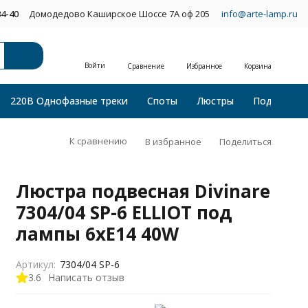
34-40
Домодедово Каширское Шоссе 7А оф 205
info@arte-lamp.ru
Войти
Сравнение
Избранное
Корзина
220В Однофазные треки
Споты
Люстры
Подвесные
К сравнению
В избранное
Поделиться
Люстра подвесная Divinare
7304/04 SP-6 ELLIOT под
лампы 6xE14 40W
Артикул:
7304/04 SP-6
3.6
Написать отзыв