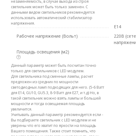
незаменяемость, в случае выхода из строя
светильник может быть только заменен. С
данными видом светильников рекомендуется
использовать автоматический стабилизатор
напряжения.
E14
Рабочее напряжение (Вольт)
220В (сет
напряжени
Площадь освещения (м2)
Данный параметр может быть посчитан точно
только для светильников с LED модулем.
Для светильника под сменные лампы, расчет
предложен из средних по мощности
светодиодных ламп подходящих для него. (5-6 Ватт
для E14, GU10, GU5.3, 8-9 Ватт для E27, и т.д) Но, в
такой светильник можно взять лампы и большей
мощности и тогда освещаемая площадь
увеличится.
Учитывать данный параметр рекомендуется если -
Вы подбираете светильник с LED модулем и не
уверены что его хватит по яркости на площадь
Вашего помещения. Также стоит помнить, что