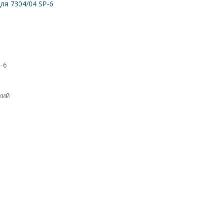
ля 7304/04 SP-6
-6
кий