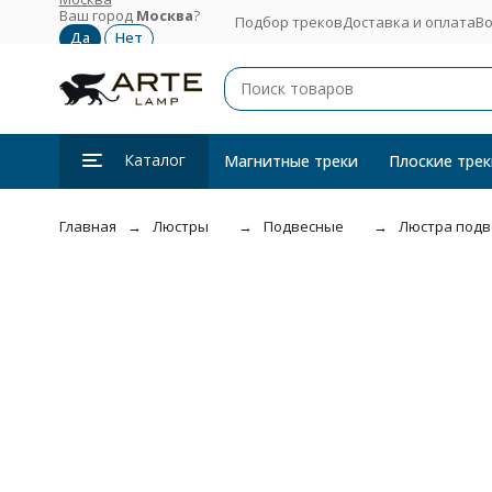
Ваш город
Москва
?
Подбор треков
Доставка и оплата
Во
Каталог
Магнитные треки
Плоские трек
Главная
Люстры
Подвесные
Люстра подве