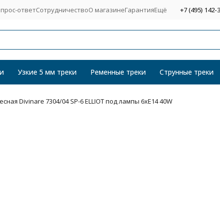
прос-ответ
Сотрудничество
О магазине
Гарантия
Ещё
+7 (495) 142-
и
Узкие 5 мм треки
Ременные треки
Струнные треки
сная Divinare 7304/04 SP-6 ELLIOT под лампы 6xE14 40W