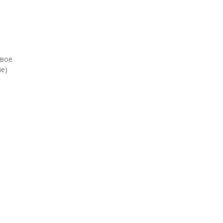
евое
е)