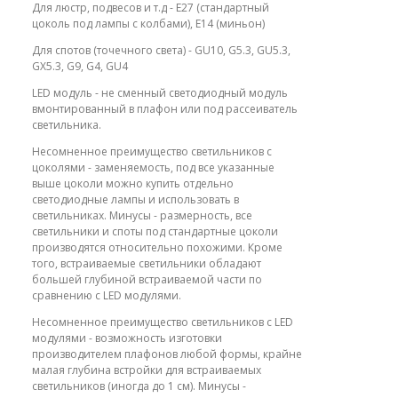
Для люстр, подвесов и т.д - E27 (стандартный
цоколь под лампы с колбами), E14 (миньон)
Для спотов (точечного света) - GU10, G5.3, GU5.3,
GX5.3, G9, G4, GU4
LED модуль - не сменный светодиодный модуль
вмонтированный в плафон или под рассеиватель
светильника.
Несомненное преимущество светильников с
цоколями - заменяемость, под все указанные
выше цоколи можно купить отдельно
светодиодные лампы и использовать в
светильниках. Минусы - размерность, все
светильники и споты под стандартные цоколи
производятся относительно похожими. Кроме
того, встраиваемые светильники обладают
большей глубиной встраиваемой части по
сравнению с LED модулями.
Несомненное преимущество светильников с LED
модулями - возможность изготовки
производителем плафонов любой формы, крайне
малая глубина встройки для встраиваемых
светильников (иногда до 1 см). Минусы -