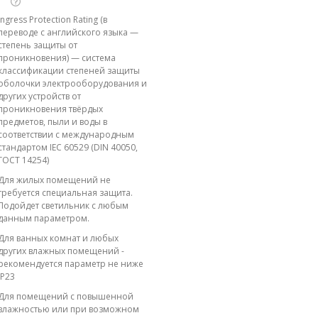
Ingress Protection Rating (в
переводе с английского языка —
степень защиты от
проникновения) — система
классификации степеней защиты
оболочки электрооборудования и
других устройств от
проникновения твёрдых
предметов, пыли и воды в
соответствии с международным
стандартом IEC 60529 (DIN 40050,
ГОСТ 14254)
Для жилых помещений не
требуется специальная защита.
Подойдет светильник с любым
данным параметром.
Для ванных комнат и любых
других влажных помещений -
рекомендуется параметр не ниже
IP23
Для помещений с повышенной
влажностью или при возможном