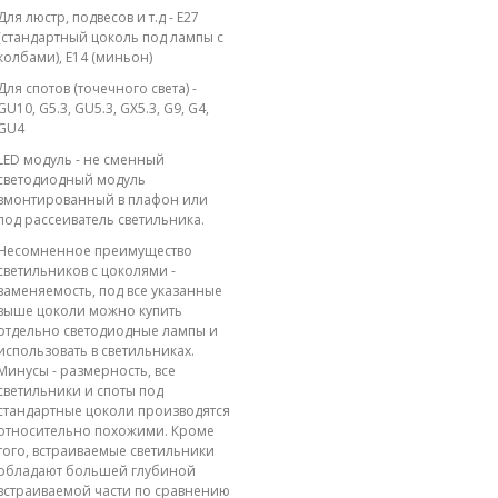
Для люстр, подвесов и т.д - E27
(стандартный цоколь под лампы с
колбами), E14 (миньон)
Для спотов (точечного света) -
GU10, G5.3, GU5.3, GX5.3, G9, G4,
GU4
LED модуль - не сменный
светодиодный модуль
вмонтированный в плафон или
под рассеиватель светильника.
Несомненное преимущество
светильников с цоколями -
заменяемость, под все указанные
выше цоколи можно купить
отдельно светодиодные лампы и
использовать в светильниках.
Минусы - размерность, все
светильники и споты под
стандартные цоколи производятся
относительно похожими. Кроме
того, встраиваемые светильники
обладают большей глубиной
встраиваемой части по сравнению