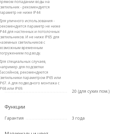
прямом попадании воды на
светильник - рекомендуется
параметр не ниже IP44
Для уличного использования -
рекомендуется параметр не ниже
IP44 для настенных и потолочных
светильников. И не ниже IP65 для
наземных светильников с
возможным временным
погружением под воду.
Для специальных случаев,
например для подсветки
бассейнов, рекомендуются
светильники параметром IP65 или
IP67. А для подводного монтажа с
IP68 или IP69.
20 (для сухих пом.)
Функции
Гарантия
3 года
Материалы и цвет