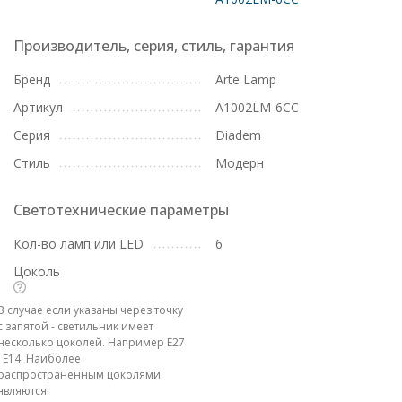
Производитель, серия, стиль, гарантия
Бренд
Arte Lamp
Артикул
A1002LM-6CC
Серия
Diadem
Стиль
Модерн
Светотехнические параметры
Кол-во ламп или LED
6
Цоколь
В случае если указаны через точку
с запятой - светильник имеет
несколько цоколей. Например E27
; E14. Наиболее
распространенным цоколями
являются: