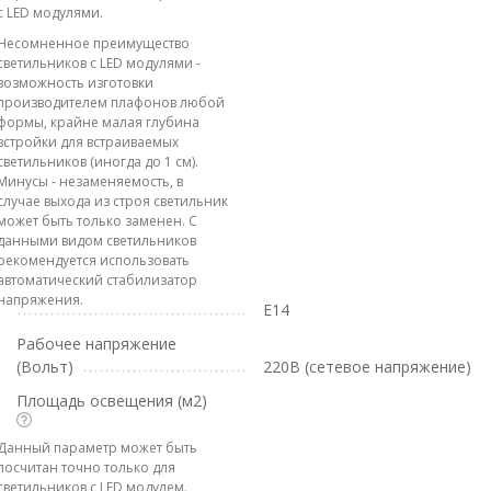
с LED модулями.
Несомненное преимущество
светильников с LED модулями -
возможность изготовки
производителем плафонов любой
формы, крайне малая глубина
встройки для встраиваемых
светильников (иногда до 1 см).
Минусы - незаменяемость, в
случае выхода из строя светильник
может быть только заменен. С
данными видом светильников
рекомендуется использовать
автоматический стабилизатор
напряжения.
E14
Рабочее напряжение
(Вольт)
220В (сетевое напряжение)
Площадь освещения (м2)
Данный параметр может быть
посчитан точно только для
светильников с LED модулем.