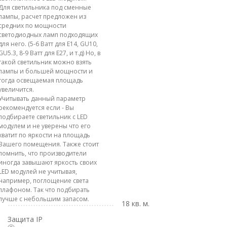
Для светильника под сменные
лампы, расчет предложен из
средних по мощности
светодиодных ламп подходящих
для него. (5-6 Ватт для E14, GU10,
GU5.3, 8-9 Ватт для E27, и т.д) Но, в
такой светильник можно взять
лампы и большей мощности и
тогда освещаемая площадь
увеличится.
Учитывать данный параметр
рекомендуется если - Вы
подбираете светильник с LED
модулем и не уверены что его
хватит по яркости на площадь
Вашего помещения. Также стоит
помнить, что производители
иногда завышают яркость своих
LED модулей не учитывая,
например, поглощение света
плафоном. Так что подбирать
лучше с небольшим запасом.
18 кв. м.
Защита IP