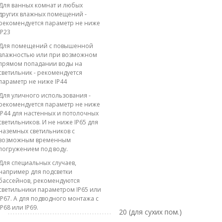
Для ванных комнат и любых
других влажных помещений -
рекомендуется параметр не ниже
IP23
Для помещений с повышенной
влажностью или при возможном
прямом попадании воды на
светильник - рекомендуется
параметр не ниже IP44
Для уличного использования -
рекомендуется параметр не ниже
IP44 для настенных и потолочных
светильников. И не ниже IP65 для
наземных светильников с
возможным временным
погружением под воду.
Для специальных случаев,
например для подсветки
бассейнов, рекомендуются
светильники параметром IP65 или
IP67. А для подводного монтажа с
IP68 или IP69.
20 (для сухих пом.)