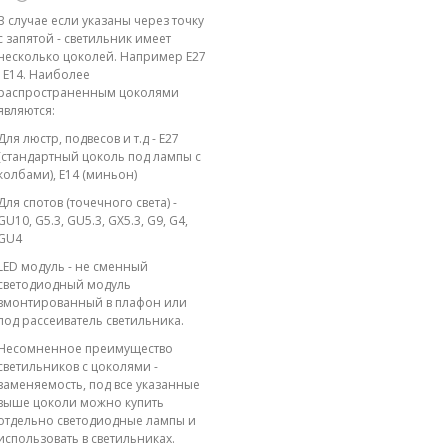
В случае если указаны через точку
с запятой - светильник имеет
несколько цоколей. Например E27
; E14. Наиболее
распространенным цоколями
являются:
Для люстр, подвесов и т.д - E27
(стандартный цоколь под лампы с
колбами), E14 (миньон)
Для спотов (точечного света) -
GU10, G5.3, GU5.3, GX5.3, G9, G4,
GU4
LED модуль - не сменный
светодиодный модуль
вмонтированный в плафон или
под рассеиватель светильника.
Несомненное преимущество
светильников с цоколями -
заменяемость, под все указанные
выше цоколи можно купить
отдельно светодиодные лампы и
использовать в светильниках.