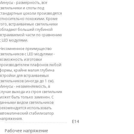
Минусы - размерность, все
светильники и споты под
стандартные цоколи производятся
относительно похожими. Кроме
того, встраиваемые светильники
обладают большей глубиной
встраиваемой части по сравнению
с LED модулями.
Несомненное преимущество
светильников с LED модулями -
возможность изготовки
производителем плафонов любой
формы, крайне малая глубина
встройки для встраиваемых
светильников (иногда до 1 см).
Минусы - незаменяемость, в
случае выхода из строя светильник
может быть только заменен. С
данными видом светильников
рекомендуется использовать
автоматический стабилизатор
напряжения.
E14
Рабочее напряжение