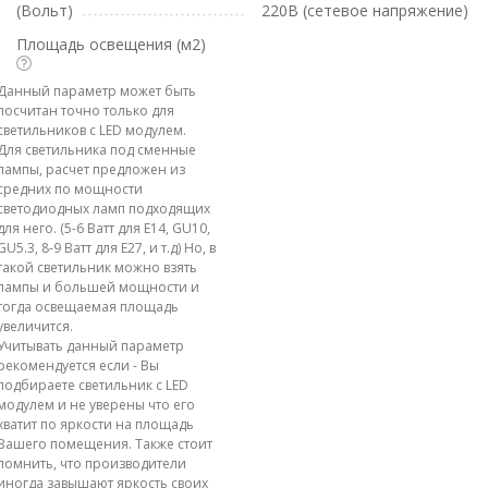
(Вольт)
220В (сетевое напряжение)
Площадь освещения (м2)
Данный параметр может быть
посчитан точно только для
светильников с LED модулем.
Для светильника под сменные
лампы, расчет предложен из
средних по мощности
светодиодных ламп подходящих
для него. (5-6 Ватт для E14, GU10,
GU5.3, 8-9 Ватт для E27, и т.д) Но, в
такой светильник можно взять
лампы и большей мощности и
тогда освещаемая площадь
увеличится.
Учитывать данный параметр
рекомендуется если - Вы
подбираете светильник с LED
модулем и не уверены что его
хватит по яркости на площадь
Вашего помещения. Также стоит
помнить, что производители
иногда завышают яркость своих