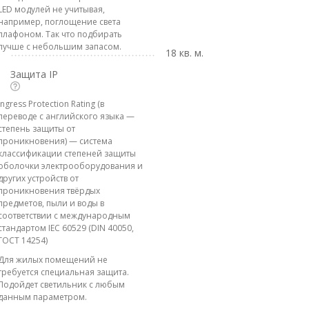
LED модулей не учитывая,
например, поглощение света
плафоном. Так что подбирать
лучше с небольшим запасом.
18 кв. м.
Защита IP
Ingress Protection Rating (в
переводе с английского языка —
степень защиты от
проникновения) — система
классификации степеней защиты
оболочки электрооборудования и
других устройств от
проникновения твёрдых
предметов, пыли и воды в
соответствии с международным
стандартом IEC 60529 (DIN 40050,
ГОСТ 14254)
Для жилых помещений не
требуется специальная защита.
Подойдет светильник с любым
данным параметром.