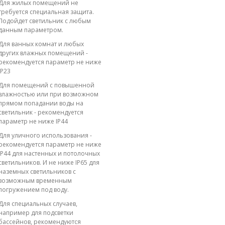
Для жилых помещений не
требуется специальная защита.
Подойдет светильник с любым
данным параметром.
Для ванных комнат и любых
других влажных помещений -
рекомендуется параметр не ниже
IP23
Для помещений с повышенной
влажностью или при возможном
прямом попадании воды на
светильник - рекомендуется
параметр не ниже IP44
Для уличного использования -
рекомендуется параметр не ниже
IP44 для настенных и потолочных
светильников. И не ниже IP65 для
наземных светильников с
возможным временным
погружением под воду.
Для специальных случаев,
например для подсветки
бассейнов, рекомендуются