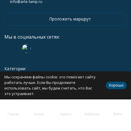
info@arte-lamp.ru
Проложить маршрут
Мы в социальных сетях:
Категории
Мы сохраняем файлы cookie: это помогает сайту
Информация
работать лучше. Если Вы продолжите
Хорошо
использовать сайт, мы будем считать, что Вас
это устраивает.
Политика персональных данных
Карта сайта
Главная
Каталог
Корзина
Избранное
Войти