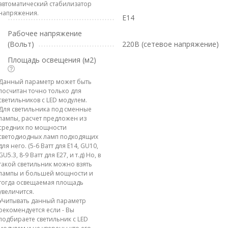
автоматический стабилизатор
напряжения.
E14
Рабочее напряжение
(Вольт)
220В (сетевое напряжение)
Площадь освещения (м2)
Данный параметр может быть
посчитан точно только для
светильников с LED модулем.
Для светильника под сменные
лампы, расчет предложен из
средних по мощности
светодиодных ламп подходящих
для него. (5-6 Ватт для E14, GU10,
GU5.3, 8-9 Ватт для E27, и т.д) Но, в
такой светильник можно взять
лампы и большей мощности и
тогда освещаемая площадь
увеличится.
Учитывать данный параметр
рекомендуется если - Вы
подбираете светильник с LED