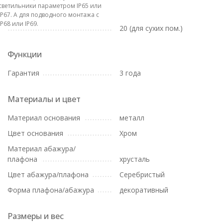
светильники параметром IP65 или
IP67. А для подводного монтажа с
IP68 или IP69.
20 (для сухих пом.)
Функции
Гарантия
3 года
Материалы и цвет
Материал основания
металл
Цвет основания
Хром
Материал абажура/
плафона
хрусталь
Цвет абажура/плафона
Серебристый
Форма плафона/абажура
декоративный
Размеры и вес