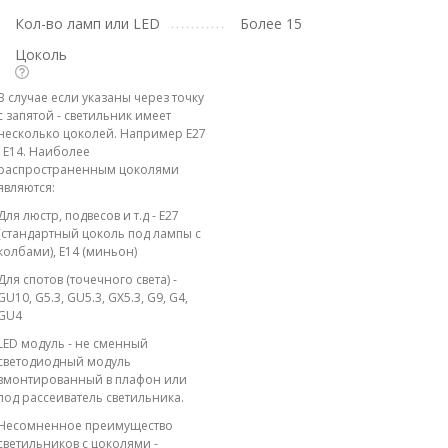
Кол-во ламп или LED
Более 15
Цоколь
В случае если указаны через точку
с запятой - светильник имеет
несколько цоколей. Например E27
; E14. Наиболее
распространенным цоколями
являются:
Для люстр, подвесов и т.д - E27
(стандартный цоколь под лампы с
колбами), E14 (миньон)
Для спотов (точечного света) -
GU10, G5.3, GU5.3, GX5.3, G9, G4,
GU4
LED модуль - не сменный
светодиодный модуль
вмонтированный в плафон или
под рассеиватель светильника.
Несомненное преимущество
светильников с цоколями -