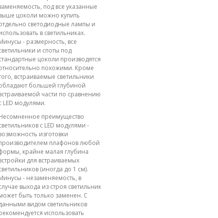
заменяемость, под все указанные
выше цоколи можно купить
отдельно светодиодные лампы и
использовать в светильниках.
Минусы - размерность, все
светильники и споты под
стандартные цоколи производятся
относительно похожими. Кроме
того, встраиваемые светильники
обладают большей глубиной
встраиваемой части по сравнению
с LED модулями.
Несомненное преимущество
светильников с LED модулями -
возможность изготовки
производителем плафонов любой
формы, крайне малая глубина
встройки для встраиваемых
светильников (иногда до 1 см).
Минусы - незаменяемость, в
случае выхода из строя светильник
может быть только заменен. С
данными видом светильников
рекомендуется использовать