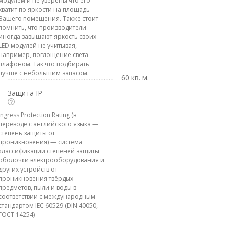
модулем и не уверены что его
хватит по яркости на площадь
Вашего помещения. Также стоит
помнить, что производители
иногда завышают яркость своих
LED модулей не учитывая,
например, поглощение света
плафоном. Так что подбирать
лучше с небольшим запасом.
60 кв. м.
Защита IP
Ingress Protection Rating (в
переводе с английского языка —
степень защиты от
проникновения) — система
классификации степеней защиты
оболочки электрооборудования и
других устройств от
проникновения твёрдых
предметов, пыли и воды в
соответствии с международным
стандартом IEC 60529 (DIN 40050,
ГОСТ 14254)