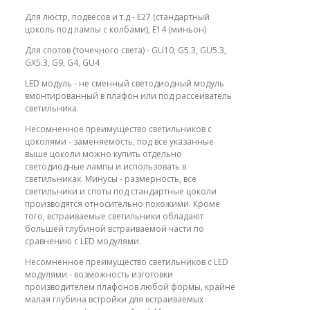
Для люстр, подвесов и т.д - E27 (стандартный
цоколь под лампы с колбами), E14 (миньон)
Для спотов (точечного света) - GU10, G5.3, GU5.3,
GX5.3, G9, G4, GU4
LED модуль - не сменный светодиодный модуль
вмонтированный в плафон или под рассеиватель
светильника.
Несомненное преимущество светильников с
цоколями - заменяемость, под все указанные
выше цоколи можно купить отдельно
светодиодные лампы и использовать в
светильниках. Минусы - размерность, все
светильники и споты под стандартные цоколи
производятся относительно похожими. Кроме
того, встраиваемые светильники обладают
большей глубиной встраиваемой части по
сравнению с LED модулями.
Несомненное преимущество светильников с LED
модулями - возможность изготовки
производителем плафонов любой формы, крайне
малая глубина встройки для встраиваемых