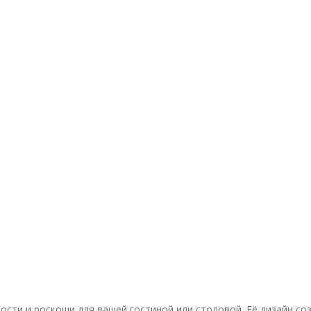
ости и роскоши для вашей гостиной или столовой. Её дизайн с