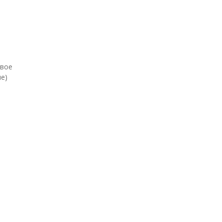
евое
е)