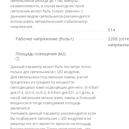
светильников (иногда до 1 см). Минусы -
незаменяемость, в случае выхода из строя
светильник может быть только заменен. С
данными видом светильников рекомендуется
использовать автоматический стабилизатор
напряжения.
E14
Рабочее напряжение (Вольт)
220В (сет
напряжени
Площадь освещения (м2)
Данный параметр может быть посчитан точно
только для светильников с LED модулем.
Для светильника под сменные лампы, расчет
предложен из средних по мощности
светодиодных ламп подходящих для него. (5-6 Ватт
для E14, GU10, GU5.3, 8-9 Ватт для E27, и т.д) Но, в
такой светильник можно взять лампы и большей
мощности и тогда освещаемая площадь
увеличится.
Учитывать данный параметр рекомендуется если -
Вы подбираете светильник с LED модулем и не
уверены что его хватит по яркости на площадь
Вашего помещения. Также стоит помнить, что