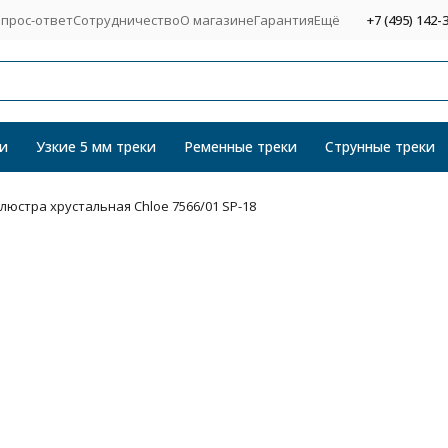
прос-ответ
Сотрудничество
О магазине
Гарантия
Ещё
+7 (495) 142-
и
Узкие 5 мм треки
Ременные треки
Струнные треки
люстра хрустальная Chloe 7566/01 SP-18