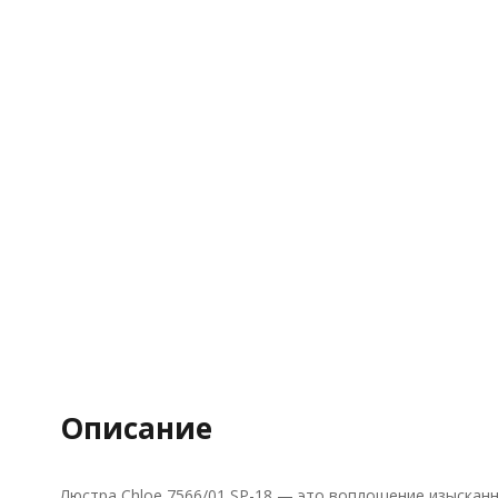
Описание
Люстра Chloe 7566/01 SP-18 — это воплощение изысканн