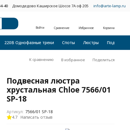
34-40
Домодедово Каширское Шоссе 7А оф 205
info@arte-lamp.ru
Войти
Сравнение
Избранное
Корзина
220В Однофазные треки
Споты
Люстры
Подвесные
К сравнению
В избранное
Поделиться
Подвесная люстра
хрустальная Chloe 7566/01
SP-18
Артикул:
7566/01 SP-18
4.7
Написать отзыв