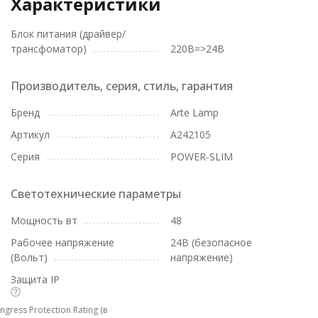
Характеристики
Блок питания (драйвер/
трансфоматор)
220В=>24В
Производитель, серия, стиль, гарантия
Бренд
Arte Lamp
Артикул
A242105
Серия
POWER-SLIM
Светотехнические параметры
Мощность вт
48
Рабочее напряжение
24В (безопасное
(Вольт)
напряжение)
Защита IP
Ingress Protection Rating (в