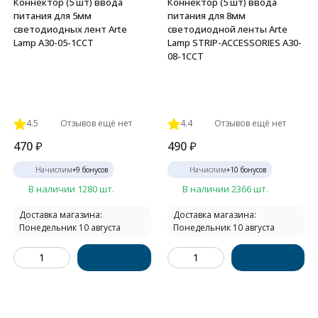
Коннектор (5 шт) ввода
Коннектор (5 шт) ввода
питания для 5мм
питания для 8мм
светодиодных лент Arte
светодиодной ленты Arte
Lamp A30-05-1CCT
Lamp STRIP-ACCESSORIES A30-
08-1CCT
4.5
Отзывов ещё нет
4.4
Отзывов ещё нет
470
₽
490
₽
Начислим
+
9
бонусов
Начислим
+
10
бонусов
В наличии 1280 шт.
В наличии 2366 шт.
Доставка магазина:
Доставка магазина:
Понедельник 10 августа
Понедельник 10 августа