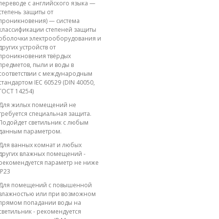
переводе с английского языка —
степень защиты от
проникновения) — система
классификации степеней защиты
оболочки электрооборудования и
других устройств от
проникновения твёрдых
предметов, пыли и воды в
соответствии с международным
стандартом IEC 60529 (DIN 40050,
ГОСТ 14254)
Для жилых помещений не
требуется специальная защита.
Подойдет светильник с любым
данным параметром.
Для ванных комнат и любых
других влажных помещений -
рекомендуется параметр не ниже
IP23
Для помещений с повышенной
влажностью или при возможном
прямом попадании воды на
светильник - рекомендуется