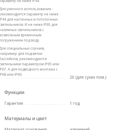
параметр не ниже IP44
Для уличного использования -
рекомендуется параметр не ниже
IP44 для настенных и потолочных
светильников. И не ниже IP65 для
наземных светильников с
возможным временным
погружением под воду.
Для специальных случаев,
например для подсветки
бассейнов, рекомендуются
светильники параметром IP65 или
IP67. А для подводного монтажа с
IP68 или IP69.
20 (для сухих пом.)
Функции
Гарантия
1 год
Материалы и цвет
Материал основания
алюминий