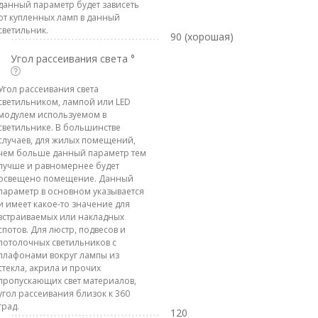
данный параметр будет зависеть
от купленных ламп в данный
светильник.
90 (хорошая)
Угол рассеивания света °
Угол рассеивания света
светильником, лампой или LED
модулем используемом в
светильнике. В большинстве
случаев, для жилых помещений,
чем больше данный параметр тем
лучше и равномернее будет
освещено помещение. Данный
параметр в основном указывается
и имеет какое-то значение для
встраиваемых или накладных
спотов. Для люстр, подвесов и
потолочных светильников с
плафонами вокруг лампы из
стекла, акрила и прочих
пропускающих свет материалов,
угол рассеивания близок к 360
град.
120