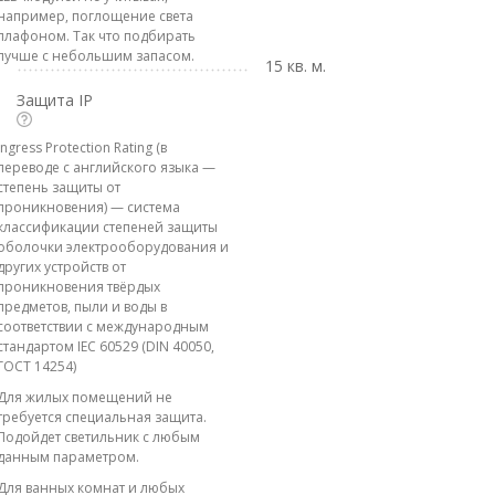
например, поглощение света
плафоном. Так что подбирать
лучше с небольшим запасом.
15 кв. м.
Защита IP
Ingress Protection Rating (в
переводе с английского языка —
степень защиты от
проникновения) — система
классификации степеней защиты
оболочки электрооборудования и
других устройств от
проникновения твёрдых
предметов, пыли и воды в
соответствии с международным
стандартом IEC 60529 (DIN 40050,
ГОСТ 14254)
Для жилых помещений не
требуется специальная защита.
Подойдет светильник с любым
данным параметром.
Для ванных комнат и любых