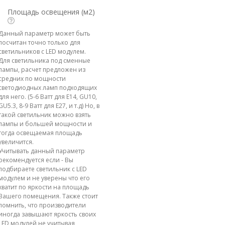
Площадь освещения (м2)
Данный параметр может быть
посчитан точно только для
светильников с LED модулем.
Для светильника под сменные
лампы, расчет предложен из
средних по мощности
светодиодных ламп подходящих
для него. (5-6 Ватт для E14, GU10,
GU5.3, 8-9 Ватт для E27, и т.д) Но, в
такой светильник можно взять
лампы и большей мощности и
тогда освещаемая площадь
увеличится.
Учитывать данный параметр
рекомендуется если - Вы
подбираете светильник с LED
модулем и не уверены что его
хватит по яркости на площадь
Вашего помещения. Также стоит
помнить, что производители
иногда завышают яркость своих
LED модулей не учитывая,