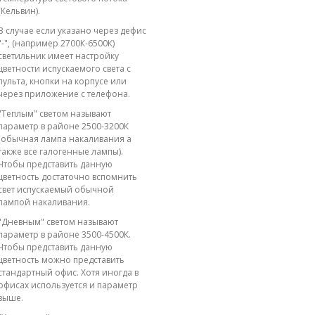
(Кельвин).
В случае если указано через дефис
"-", (например 2700К-6500К)
светильник имеет настройку
цветности испускаемого света с
пульта, кнопки на корпусе или
через приложение с телефона.
"Теплым" светом называют
параметр в районе 2500-3200К
(обычная лампа накаливания а
также все галогенные лампы).
Чтобы представить данную
цветность достаточно вспомнить
свет испускаемый обычной
лампой накаливания.
"Дневным" светом называют
параметр в районе 3500-4500К.
Чтобы представить данную
цветность можно представить
стандартный офис. Хотя иногда в
офисах используется и параметр
выше.