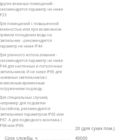
других влажных помещений -
рекомендуется параметр не ниже
IP23
Для помещений с повышенной
влажностью или при возможном
прямом попадании воды на
светильник - рекомендуется
параметр не ниже IP44
Для уличного использования -
рекомендуется параметр не ниже
IP44 для настенных и потолочных
светильников. И не ниже IP65 для
наземных светильников с
возможным временным
погружением под воду.
Для специальных случаев,
например для подсветки
бассейнов, рекомендуются
светильники параметром IP65 или
IP67. А для подводного монтажа с
IP68 или IP69.
20 (для сухих пом.)
Срок службы, ч
40000