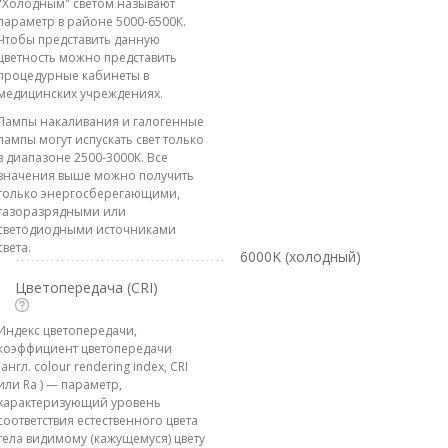
"Холодным" светом называют
параметр в районе 5000-6500К.
Чтобы представить данную
цветность можно представить
процедурные кабинеты в
медицинских учреждениях.
Лампы накаливания и галогенные
лампы могут испускать свет только
в диапазоне 2500-3000К. Все
значения выше можно получить
только энергосберегающими,
газоразрядными или
светодиодными источниками
света.
6000K (холодный)
Цветопередача (CRI)
Индекс цветопередачи,
коэффициент цветопередачи
(англ. colour rendering index, CRI
или Ra ) — параметр,
характеризующий уровень
соответствия естественного цвета
тела видимому (кажущемуся) цвету