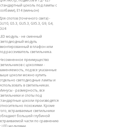
Для люстр, подвесов и т.д - E27
(стандартный цоколь под лампы с
колбами), E14 (миньон)
Для спотов (точечного света) -
GU10, G5.3, GU5.3, GX5.3, G9, G4,
GU4
LED модуль - не сменный
светодиодный модуль
вмонтированный в плафон или
под рассеиватель светильника.
Несомненное преимущество
светильников с цоколями -
заменяемость, под все указанные
выше цоколи можно купить
отдельно светодиодные лампы и
использовать в светильниках.
Минусы - размерность, все
светильники и споты под
стандартные цоколи производятся
относительно похожими. Кроме
того, встраиваемые светильники
обладают большей глубиной
встраиваемой части по сравнению
с LED модулями.