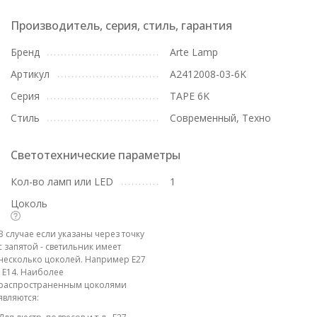
Производитель, серия, стиль, гарантия
Бренд
Arte Lamp
Артикул
A2412008-03-6K
Серия
TAPE 6K
Стиль
Современный, Техно
Светотехнические параметры
Кол-во ламп или LED
1
Цоколь
В случае если указаны через точку
с запятой - светильник имеет
несколько цоколей. Например E27
; E14. Наиболее
распространенным цоколями
являются: