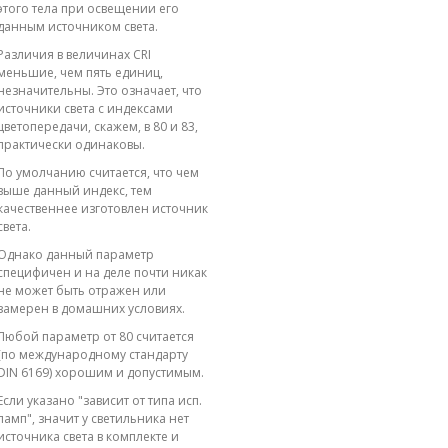
этого тела при освещении его
данным источником света.
Различия в величинах CRI
меньшие, чем пять единиц,
незначительны. Это означает, что
источники света с индексами
цветопередачи, скажем, в 80 и 83,
практически одинаковы.
По умолчанию считается, что чем
выше данный индекс, тем
качественнее изготовлен источник
света.
Однако данный параметр
специфичен и на деле почти никак
не может быть отражен или
замерен в домашних условиях.
Любой параметр от 80 считается
(по международному стандарту
DIN 6169) хорошим и допустимым.
Если указано "зависит от типа исп.
ламп", значит у светильника нет
источника света в комплекте и