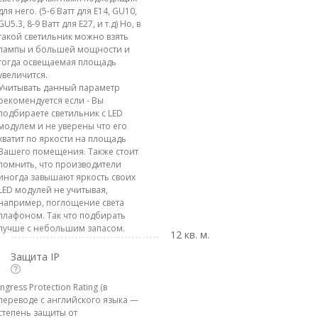
для него. (5-6 Ватт для E14, GU10,
GU5.3, 8-9 Ватт для E27, и т.д) Но, в
такой светильник можно взять
лампы и большей мощности и
тогда освещаемая площадь
увеличится.
Учитывать данный параметр
рекомендуется если - Вы
подбираете светильник с LED
модулем и не уверены что его
хватит по яркости на площадь
Вашего помещения. Также стоит
помнить, что производители
иногда завышают яркость своих
LED модулей не учитывая,
например, поглощение света
плафоном. Так что подбирать
лучше с небольшим запасом.
12 кв. м.
Защита IP
Ingress Protection Rating (в
переводе с английского языка —
степень защиты от