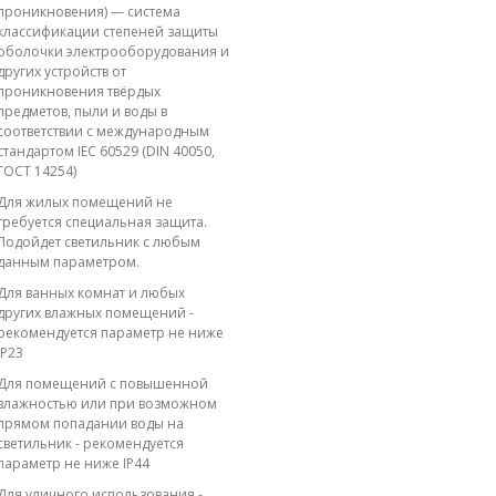
проникновения) — система
классификации степеней защиты
оболочки электрооборудования и
других устройств от
проникновения твёрдых
предметов, пыли и воды в
соответствии с международным
стандартом IEC 60529 (DIN 40050,
ГОСТ 14254)
Для жилых помещений не
требуется специальная защита.
Подойдет светильник с любым
данным параметром.
Для ванных комнат и любых
других влажных помещений -
рекомендуется параметр не ниже
IP23
Для помещений с повышенной
влажностью или при возможном
прямом попадании воды на
светильник - рекомендуется
параметр не ниже IP44
Для уличного использования -