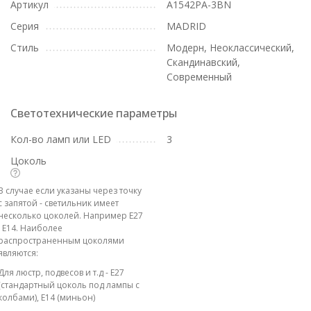
Артикул
A1542PA-3BN
Серия
MADRID
Стиль
Модерн, Неоклассический,
Скандинавский,
Современный
Светотехнические параметры
Кол-во ламп или LED
3
Цоколь
В случае если указаны через точку
с запятой - светильник имеет
несколько цоколей. Например E27
; E14. Наиболее
распространенным цоколями
являются:
Для люстр, подвесов и т.д - E27
(стандартный цоколь под лампы с
колбами), E14 (миньон)