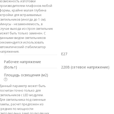
возможность изготовки
производителем плафонов любой
формы, крайне малая глубина
встройки для встраиваемых
светильников (иногда до 1 см).
Минусы - незаменяемость, в
случае выхода из строя светильник
может быть только заменен. С
данными видом светильников
рекомендуется использовать
автоматический стабилизатор
напряжения.
E27
Рабочее напряжение
(Вольт)
220В (сетевое напряжение)
Площадь освещения (м2)
Данный параметр может быть
посчитан точно только для
светильников с LED модулем.
Для светильника под сменные
лампы, расчет предложен из
средних по мощности
светодиодных ламп подходящих