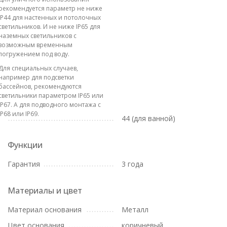
рекомендуется параметр не ниже
IP44 для настенных и потолочных
светильников. И не ниже IP65 для
наземных светильников с
возможным временным
погружением под воду.
Для специальных случаев,
например для подсветки
бассейнов, рекомендуются
светильники параметром IP65 или
IP67. А для подводного монтажа с
IP68 или IP69.
44 (для ванной)
Функции
Гарантия
3 года
Материалы и цвет
Материал основания
Металл
Цвет основания
коричневый