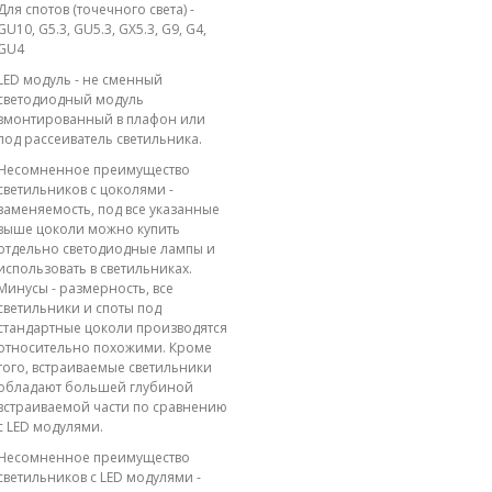
Для спотов (точечного света) -
GU10, G5.3, GU5.3, GX5.3, G9, G4,
GU4
LED модуль - не сменный
светодиодный модуль
вмонтированный в плафон или
под рассеиватель светильника.
Несомненное преимущество
светильников с цоколями -
заменяемость, под все указанные
выше цоколи можно купить
отдельно светодиодные лампы и
использовать в светильниках.
Минусы - размерность, все
светильники и споты под
стандартные цоколи производятся
относительно похожими. Кроме
того, встраиваемые светильники
обладают большей глубиной
встраиваемой части по сравнению
с LED модулями.
Несомненное преимущество
светильников с LED модулями -