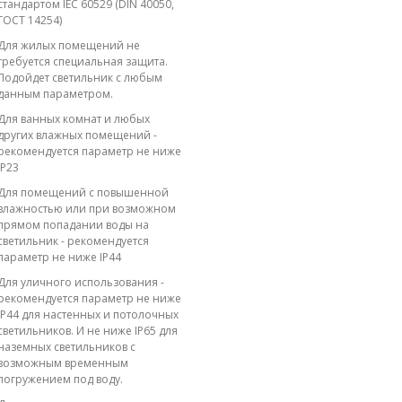
стандартом IEC 60529 (DIN 40050,
ГОСТ 14254)
Для жилых помещений не
требуется специальная защита.
Подойдет светильник с любым
данным параметром.
Для ванных комнат и любых
других влажных помещений -
рекомендуется параметр не ниже
IP23
Для помещений с повышенной
влажностью или при возможном
прямом попадании воды на
светильник - рекомендуется
параметр не ниже IP44
Для уличного использования -
рекомендуется параметр не ниже
IP44 для настенных и потолочных
светильников. И не ниже IP65 для
наземных светильников с
возможным временным
погружением под воду.