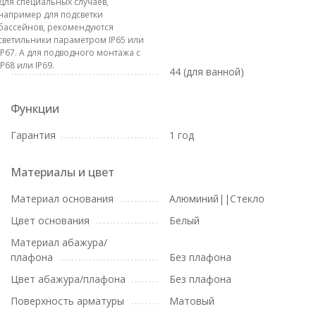
Для специальных случаев,
например для подсветки
бассейнов, рекомендуются
светильники параметром IP65 или
IP67. А для подводного монтажа с
IP68 или IP69.
44 (для ванной)
Функции
Гарантия
1 год
Материалы и цвет
Материал основания
Алюминий||Стекло
Цвет основания
Белый
Материал абажура/
плафона
Без плафона
Цвет абажура/плафона
Без плафона
Поверхность арматуры
Матовый