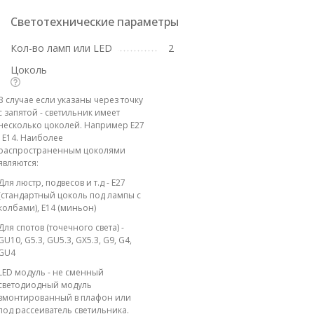
Светотехнические параметры
Кол-во ламп или LED
2
Цоколь
В случае если указаны через точку
с запятой - светильник имеет
несколько цоколей. Например E27
; E14. Наиболее
распространенным цоколями
являются:
Для люстр, подвесов и т.д - E27
(стандартный цоколь под лампы с
колбами), E14 (миньон)
Для спотов (точечного света) -
GU10, G5.3, GU5.3, GX5.3, G9, G4,
GU4
LED модуль - не сменный
светодиодный модуль
вмонтированный в плафон или
под рассеиватель светильника.