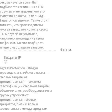
рекомендуется если - Вы
подбираете светильник с LED
модулем и не уверены что его
хватит по яркости на площадь
Вашего помещения. Также стоит
помнить, что производители
иногда завышают яркость своих
LED модулей не учитывая,
например, поглощение света
плафоном. Так что подбирать
лучше с небольшим запасом.
4 кв. м.
Защита IP
Ingress Protection Rating (в
переводе с английского языка —
степень защиты от
проникновения) — система
классификации степеней защиты
оболочки электрооборудования и
других устройств от
проникновения твёрдых
предметов, пыли и воды в
соответствии с международным