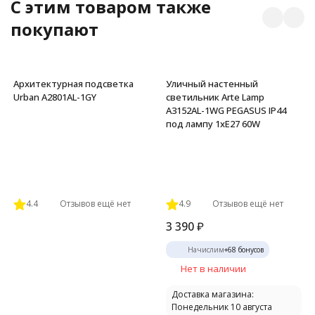
C этим товаром также
покупают
Архитектурная подсветка
Уличный настенный
Urban A2801AL-1GY
светильник Arte Lamp
A3152AL-1WG PEGASUS IP44
под лампу 1xE27 60W
4.4
Отзывов ещё нет
4.9
Отзывов ещё нет
3 390
₽
Начислим
+
68
бонусов
Нет в наличии
Доставка магазина:
Понедельник 10 августа