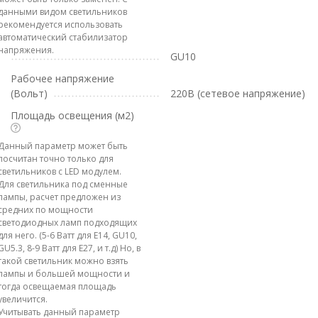
данными видом светильников
рекомендуется использовать
автоматический стабилизатор
напряжения.
GU10
Рабочее напряжение
(Вольт)
220В (сетевое напряжение)
Площадь освещения (м2)
Данный параметр может быть
посчитан точно только для
светильников с LED модулем.
Для светильника под сменные
лампы, расчет предложен из
средних по мощности
светодиодных ламп подходящих
для него. (5-6 Ватт для E14, GU10,
GU5.3, 8-9 Ватт для E27, и т.д) Но, в
такой светильник можно взять
лампы и большей мощности и
тогда освещаемая площадь
увеличится.
Учитывать данный параметр