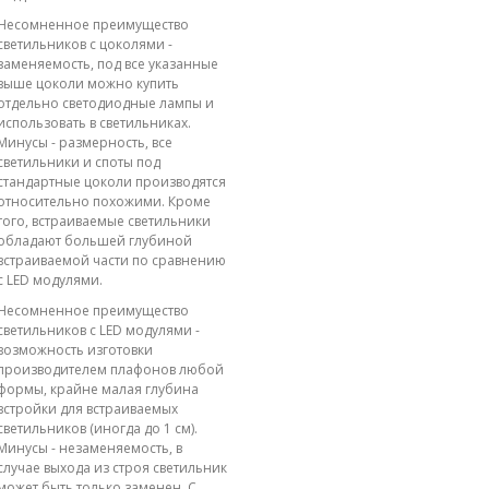
Несомненное преимущество
светильников с цоколями -
заменяемость, под все указанные
выше цоколи можно купить
отдельно светодиодные лампы и
использовать в светильниках.
Минусы - размерность, все
светильники и споты под
стандартные цоколи производятся
относительно похожими. Кроме
того, встраиваемые светильники
обладают большей глубиной
встраиваемой части по сравнению
с LED модулями.
Несомненное преимущество
светильников с LED модулями -
возможность изготовки
производителем плафонов любой
формы, крайне малая глубина
встройки для встраиваемых
светильников (иногда до 1 см).
Минусы - незаменяемость, в
случае выхода из строя светильник
может быть только заменен. С