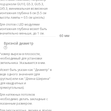
под цоколи GU10, G5.3, GU5.3,
GX5.3, минимальная возможная
монтажная глубина 6 см (5.5 см
высоты лампы + 0.5 см цоколь)
Для спотов с LED модулями
монтажная глубина может быть
значительно меньше, до 1 см.
60 мм
Врезной диаметр
Размер выреза в плоскости,
необходимый для установки
светильника. Указывается в мм.
Может быть указан как "Диаметр" в
виде одного значения (для
круглых) или как "Длина-Ширина"
(для квадратных и
прямоугольных).
Для натяжных потолков
необходимо делать закладные с
указанным размером.
Для гипсокартона, дерева и других