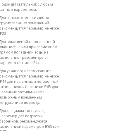
Подойдет светильник с любым
данным параметром.
Для ванных комнат и любых
других влажных помещений -
рекомендуется параметр не ниже
IP23
Для помещений с повышенной
влажностью или при возможном
прямом попадании воды на
светильник - рекомендуется
параметр не ниже IP44
Для уличного использования -
рекомендуется параметр не ниже
IP44 для настенных и потолочных
светильников. И не ниже IP65 для
наземных светильников с
возможным временным
погружением под воду.
Для специальных случаев,
например для подсветки
бассейнов, рекомендуются
светильники параметром IP65 или