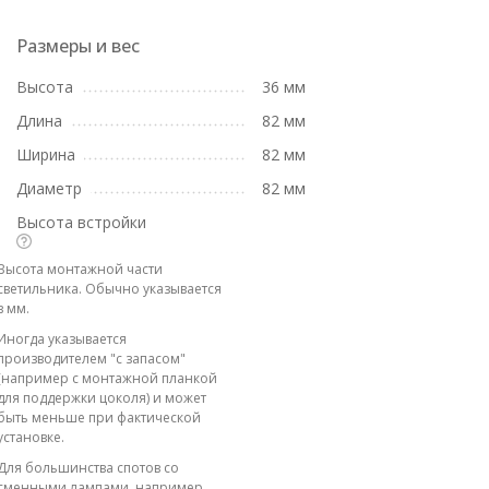
Размеры и вес
Высота
36 мм
Длина
82 мм
Ширина
82 мм
Диаметр
82 мм
Высота встройки
Высота монтажной части
светильника. Обычно указывается
в мм.
Иногда указывается
производителем "с запасом"
(например с монтажной планкой
для поддержки цоколя) и может
быть меньше при фактической
установке.
Для большинства спотов со
сменными лампами, например