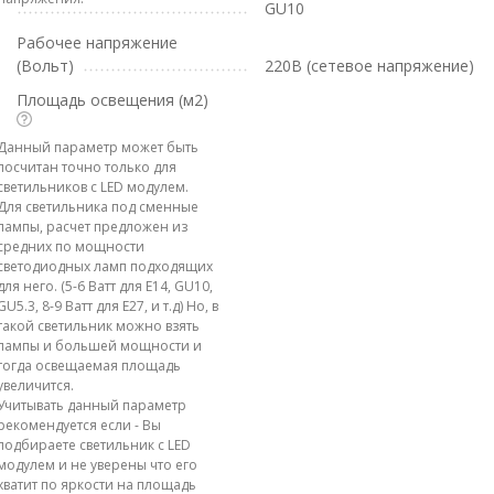
GU10
Рабочее напряжение
(Вольт)
220В (сетевое напряжение)
Площадь освещения (м2)
Данный параметр может быть
посчитан точно только для
светильников с LED модулем.
Для светильника под сменные
лампы, расчет предложен из
средних по мощности
светодиодных ламп подходящих
для него. (5-6 Ватт для E14, GU10,
GU5.3, 8-9 Ватт для E27, и т.д) Но, в
такой светильник можно взять
лампы и большей мощности и
тогда освещаемая площадь
увеличится.
Учитывать данный параметр
рекомендуется если - Вы
подбираете светильник с LED
модулем и не уверены что его
хватит по яркости на площадь