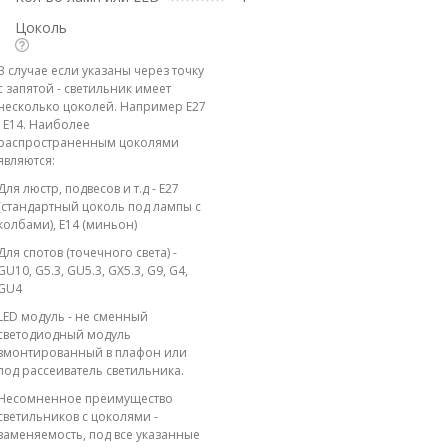
Цоколь
В случае если указаны через точку
с запятой - светильник имеет
несколько цоколей. Например E27
; E14. Наиболее
распространенным цоколями
являются:
Для люстр, подвесов и т.д - E27
(стандартный цоколь под лампы с
колбами), E14 (миньон)
Для спотов (точечного света) -
GU10, G5.3, GU5.3, GX5.3, G9, G4,
GU4
LED модуль - не сменный
светодиодный модуль
вмонтированный в плафон или
под рассеиватель светильника.
Несомненное преимущество
светильников с цоколями -
заменяемость, под все указанные