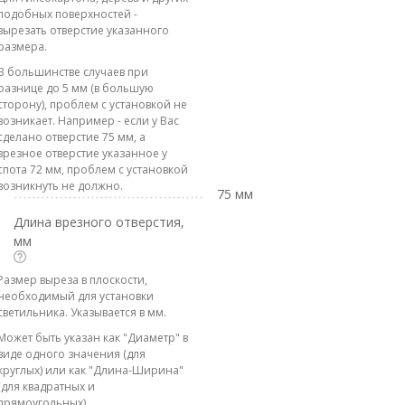
подобных поверхностей -
вырезать отверстие указанного
размера.
В большинстве случаев при
разнице до 5 мм (в большую
сторону), проблем с установкой не
возникает. Например - если у Вас
сделано отверстие 75 мм, а
врезное отверстие указанное у
спота 72 мм, проблем с установкой
возникнуть не должно.
75 мм
Длина врезного отверстия,
мм
Размер выреза в плоскости,
необходимый для установки
светильника. Указывается в мм.
Может быть указан как "Диаметр" в
виде одного значения (для
круглых) или как "Длина-Ширина"
(для квадратных и
прямоугольных).