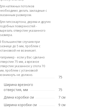
Для натяжных потолков
необходимо делать закладные с
указанным размером.
Для гипсокартона, дерева и других
подобных поверхностей -
вырезать отверстие указанного
размера.
В большинстве случаев при
разнице до 5 мм, проблем с
установкой не возникает.
Например - если у Вас сделано
отверстие 75 мм, а врезное
отверстие указанное у спота 70
мм, проблем с установкой
возникнуть не должно.
75
Ширина врезного
отверстия, мм
75
Длина коробки см
7 см
Ширина коробки см
9 см