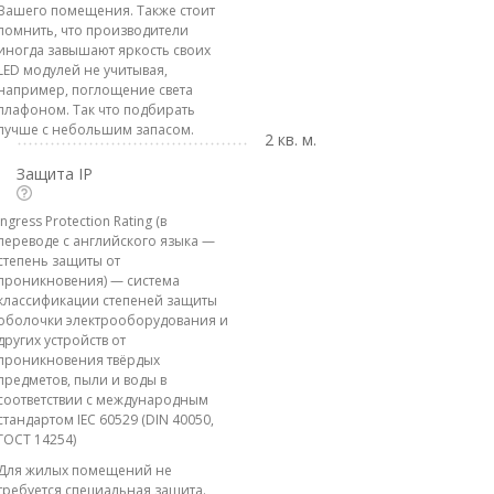
Вашего помещения. Также стоит
помнить, что производители
иногда завышают яркость своих
LED модулей не учитывая,
например, поглощение света
плафоном. Так что подбирать
лучше с небольшим запасом.
2 кв. м.
Защита IP
Ingress Protection Rating (в
переводе с английского языка —
степень защиты от
проникновения) — система
классификации степеней защиты
оболочки электрооборудования и
других устройств от
проникновения твёрдых
предметов, пыли и воды в
соответствии с международным
стандартом IEC 60529 (DIN 40050,
ГОСТ 14254)
Для жилых помещений не
требуется специальная защита.