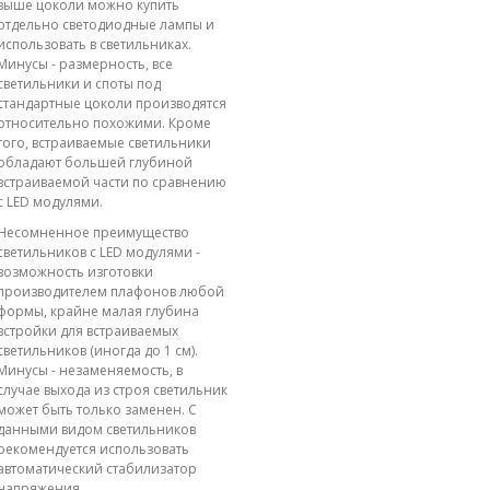
выше цоколи можно купить
отдельно светодиодные лампы и
использовать в светильниках.
Минусы - размерность, все
светильники и споты под
стандартные цоколи производятся
относительно похожими. Кроме
того, встраиваемые светильники
обладают большей глубиной
встраиваемой части по сравнению
с LED модулями.
Несомненное преимущество
светильников с LED модулями -
возможность изготовки
производителем плафонов любой
формы, крайне малая глубина
встройки для встраиваемых
светильников (иногда до 1 см).
Минусы - незаменяемость, в
случае выхода из строя светильник
может быть только заменен. С
данными видом светильников
рекомендуется использовать
автоматический стабилизатор
напряжения.