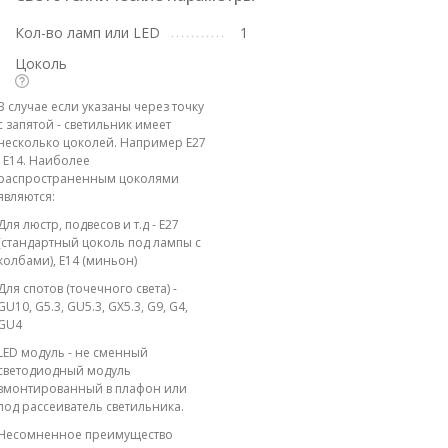
Кол-во ламп или LED
1
Цоколь
В случае если указаны через точку
с запятой - светильник имеет
несколько цоколей. Например E27
; E14. Наиболее
распространенным цоколями
являются:
Для люстр, подвесов и т.д - E27
(стандартный цоколь под лампы с
колбами), E14 (миньон)
Для спотов (точечного света) -
GU10, G5.3, GU5.3, GX5.3, G9, G4,
GU4
LED модуль - не сменный
светодиодный модуль
вмонтированный в плафон или
под рассеиватель светильника.
Несомненное преимущество