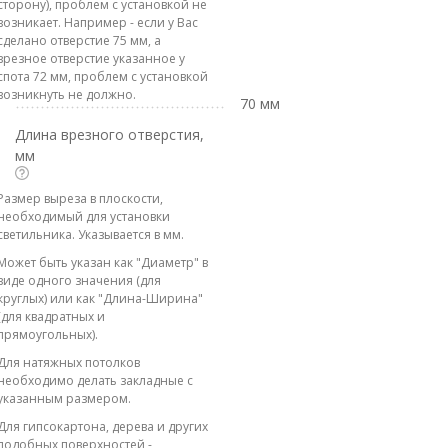
сторону), проблем с установкой не
возникает. Например - если у Вас
сделано отверстие 75 мм, а
врезное отверстие указанное у
спота 72 мм, проблем с установкой
возникнуть не должно.
70 мм
Длина врезного отверстия,
мм
Размер выреза в плоскости,
необходимый для установки
светильника. Указывается в мм.
Может быть указан как "Диаметр" в
виде одного значения (для
круглых) или как "Длина-Ширина"
(для квадратных и
прямоугольных).
Для натяжных потолков
необходимо делать закладные с
указанным размером.
Для гипсокартона, дерева и других
подобных поверхностей -