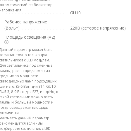
автоматический стабилизатор
напряжения.
GU10
Рабочее напряжение
(Вольт)
220В (сетевое напряжение)
Площадь освещения (м2)
Данный параметр может быть
посчитан точно только для
светильников с LED модулем.
Для светильника под сменные
лампы, расчет предложен из
средних по мощности
светодиодных ламп подходящих
для него. (5-6 Ватт для E14, GU10,
GU5.3, 8-9 Ватт для E27, и т.д) Но, в
такой светильник можно взять
лампы и большей мощности и
тогда освещаемая площадь
увеличится.
Учитывать данный параметр
рекомендуется если - Вы
подбираете светильник с LED