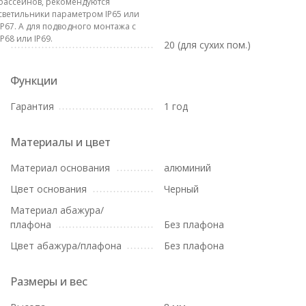
бассейнов, рекомендуются
светильники параметром IP65 или
IP67. А для подводного монтажа с
IP68 или IP69.
20 (для сухих пом.)
Функции
Гарантия
1 год
Материалы и цвет
Материал основания
алюминий
Цвет основания
Черный
Материал абажура/
плафона
Без плафона
Цвет абажура/плафона
Без плафона
Размеры и вес