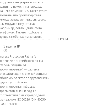
модулем и не уверены что его
хватит по яркости на площадь
Вашего помещения. Также стоит
помнить, что производители
иногда завышают яркость своих
LED модулей не учитывая,
например, поглощение света
плафоном. Так что подбирать
лучше с небольшим запасом.
2 кв. м.
Защита IP
Ingress Protection Rating (в
переводе с английского языка —
степень защиты от
проникновения) — система
классификации степеней защиты
оболочки электрооборудования и
других устройств от
проникновения твёрдых
предметов, пыли и воды в
соответствии с международным
стандартом IEC 60529 (DIN 40050,
ГОСТ 14254)