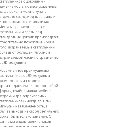
светильников с цоколями -
заменяемость, под все указанные
выше цоколи можно купить
отдельно светодиодные лампы и
использовать в светильниках.
Минусы - размерность, все
светильники и споты под
стандартные цоколи производятся
относительно похожими. Кроме
того, встраиваемые светильники
обладают большей глубиной
встраиваемой части по сравнению
с LED модулями.
Несомненное преимущество
светильников с LED модулями -
возможность изготовки
производителем плафонов любой
формы, крайне малая глубина
встройки для встраиваемых
светильников (иногда до 1 см).
Минусы - незаменяемость, в
случае выхода из строя светильник
может быть только заменен. С
данными видом светильников
рекомендуется использовать