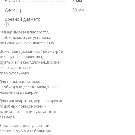
Высота
8 мм
Диаметр
90 мм
Врезной диаметр
Размер выреза в плоскости,
необходимый для установки
светильника. Указывается в мм.
Может быть указан как "Диаметр" в
виде одного значения (для
круглых) или как "Длина-Ширина"
(для квадратных и
прямоугольных).
Для натяжных потолков
необходимо делать закладные с
указанным размером.
Для гипсокартона, дерева и других
подобных поверхностей -
вырезать отверстие указанного
размера.
В большинстве случаев при
разнице до 5 мм (в большую