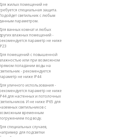
Для жилых помещений не
требуется специальная защита.
Подойдет светильник с любым
данным параметром.
Для ванных комнат и любых
других влажных помещений -
рекомендуется параметр не ниже
IP23
Для помещений с повышенной
влажностью или при возможном
прямом попадании воды на
светильник - рекомендуется
параметр не ниже IP44
Для уличного использования -
рекомендуется параметр не ниже
IP44 для настенных и потолочных
светильников. И не ниже IP65 для
наземных светильников с
возможным временным
погружением под воду.
Для специальных случаев,
например для подсветки