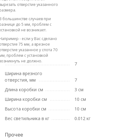
вырезать отверстие указанного
размера.
В большинстве случаев при
разнице до 5 мм, проблем с
установкой не возникает.
Например - если у Вас сделано
отверстие 75 мм, а врезное
отверстие указанное у спота 70
мм, проблем с установкой
возникнуть не должно.
7
Ширина врезного
отверстия, мм
7
Длина коробки см
3 см
Ширина коробки см
10 см
Высота коробки см
10 см
Вес светильника в кг
0.012 кг
Прочее