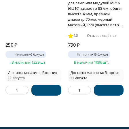
для ламп или модулей MR16
(GU10) диаметр 85 мм, общая
высота 48мм, врезной
диаметр 70 мм, черный
матовый, IP20 (высота встр.
при исп. LED модулей от 35
мм)
4.8
Отзывов ещё нет
250
₽
790
₽
Начислим
+
5
бонусов
Начислим
+
16
бонусов
В наличии 1229 шт.
В наличии 1096 шт.
Доставка магазина: Вторник
Доставка магазина: Вторник
11 августа
11 августа