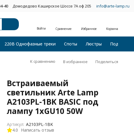
34-40
Домодедово Каширское Шоссе 7А оф 205
info@arte-lamp.ru
Войти
Сравнение
Избранное
Корзина
220В Однофазные треки
Споты
Люстры
Подвесные
К сравнению
В избранное
Поделиться
Встраиваемый
светильник Arte Lamp
A2103PL-1BK BASIC под
лампу 1xGU10 50W
Артикул:
A2103PL-1BK
4.0
Написать отзыв