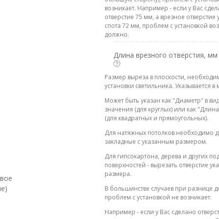
возникает. Например - если у Вас сде
отверстие 75 мм, а врезное отверстие 
спота 72 мм, проблем с установкой во
должно.
Длина врезного отверстия, мм
Размер выреза в плоскости, необходи
установки светильника. Указывается в 
Может быть указан как "Диаметр" в ви
значения (для круглых) или как "Дли
(для квадратных и прямоугольных).
Для натяжных потолков необходимо д
закладные с указанным размером.
Для гипсокартона, дерева и других п
поверхностей - вырезать отверстие ук
размера.
евое
е)
В большинстве случаев при разнице до
проблем с установкой не возникает.
Например - если у Вас сделано отверст