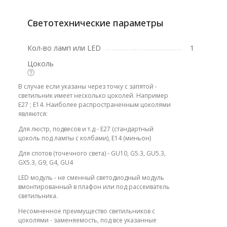
Светотехнические параметры
Кол-во ламп или LED
1
Цоколь
В случае если указаны через точку с запятой -
светильник имеет несколько цоколей. Например
E27 ; E14. Наиболее распространенным цоколями
являются:
Для люстр, подвесов и т.д - E27 (стандартный
цоколь под лампы с колбами), E14 (миньон)
Для спотов (точечного света) - GU10, G5.3, GU5.3,
GX5.3, G9, G4, GU4
LED модуль - не сменный светодиодный модуль
вмонтированный в плафон или под рассеиватель
светильника.
Несомненное преимущество светильников с
цоколями - заменяемость, под все указанные