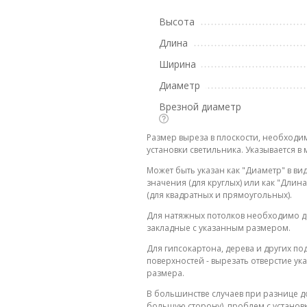
Высота
Длина
Ширина
Диаметр
Врезной диаметр
Размер выреза в плоскости, необходи
установки светильника. Указывается в 
Может быть указан как "Диаметр" в ви
значения (для круглых) или как "Дли
(для квадратных и прямоугольных).
Для натяжных потолков необходимо д
закладные с указанным размером.
Для гипсокартона, дерева и других п
поверхностей - вырезать отверстие ук
размера.
В большинстве случаев при разнице до
большую сторону), проблем с установ