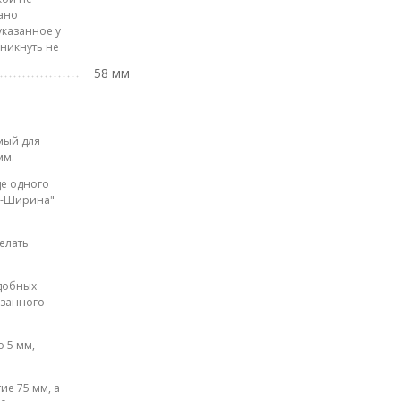
лано
указанное у
зникнуть не
58 мм
мый для
мм.
де одного
на-Ширина"
елать
одобных
азанного
 5 мм,
ие 75 мм, а