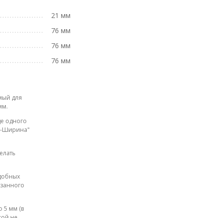
21 мм
76 мм
76 мм
76 мм
мый для
мм.
де одного
на-Ширина"
елать
одобных
азанного
 5 мм (в
кой не