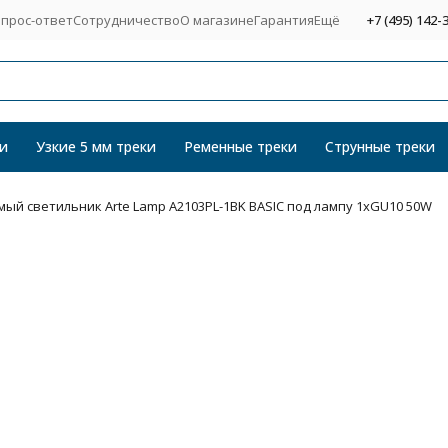
прос-ответ
Сотрудничество
О магазине
Гарантия
Ещё
+7 (495) 142-
и
Узкие 5 мм треки
Ременные треки
Струнные треки
ый светильник Arte Lamp A2103PL-1BK BASIC под лампу 1xGU10 50W