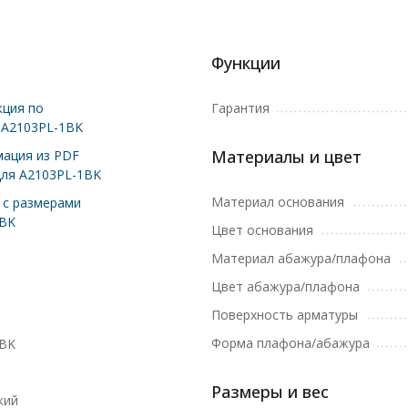
Функции
ция по
Гарантия
 A2103PL-1BK
Материалы и цвет
ация из PDF
для A2103PL-1BK
Материал основания
с размерами
1BK
Цвет основания
Материал абажура/плафона
Цвет абажура/плафона
Поверхность арматуры
Форма плафона/абажура
1BK
Размеры и вес
кий