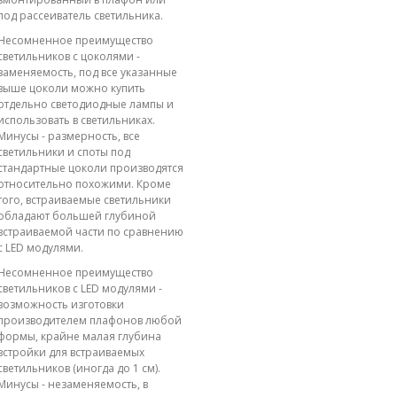
под рассеиватель светильника.
Несомненное преимущество
светильников с цоколями -
заменяемость, под все указанные
выше цоколи можно купить
отдельно светодиодные лампы и
использовать в светильниках.
Минусы - размерность, все
светильники и споты под
стандартные цоколи производятся
относительно похожими. Кроме
того, встраиваемые светильники
обладают большей глубиной
встраиваемой части по сравнению
с LED модулями.
Несомненное преимущество
светильников с LED модулями -
возможность изготовки
производителем плафонов любой
формы, крайне малая глубина
встройки для встраиваемых
светильников (иногда до 1 см).
Минусы - незаменяемость, в