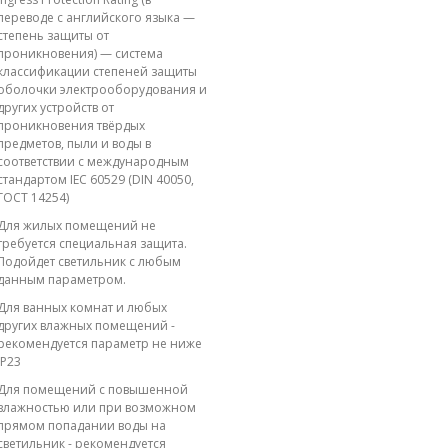
переводе с английского языка —
степень защиты от
проникновения) — система
классификации степеней защиты
оболочки электрооборудования и
других устройств от
проникновения твёрдых
предметов, пыли и воды в
соответствии с международным
стандартом IEC 60529 (DIN 40050,
ГОСТ 14254)
Для жилых помещений не
требуется специальная защита.
Подойдет светильник с любым
данным параметром.
Для ванных комнат и любых
других влажных помещений -
рекомендуется параметр не ниже
IP23
Для помещений с повышенной
влажностью или при возможном
прямом попадании воды на
светильник - рекомендуется