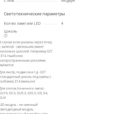
Стиль
Модерн
Светотехнические параметры
Кол-во ламп или LED
4
Цоколь
В случае если указаны через точку
с запятой - светильник имеет
несколько цоколей. Например E27
; E14. Наиболее
распространенным цоколями
являются:
Для люстр, подвесов и т.д - E27
(стандартный цоколь под лампы с
колбами), E14 (миньон)
Для спотов (точечного света) -
GU10, G5.3, GU5.3, GX5.3, G9, G4,
GU4
LED модуль - не сменный
светодиодный модуль
вмонтированный в плафон или