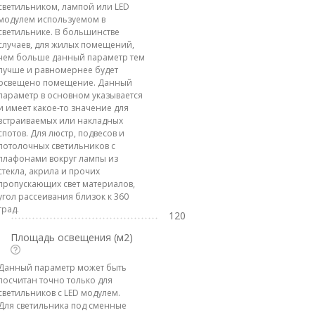
светильником, лампой или LED
модулем используемом в
светильнике. В большинстве
случаев, для жилых помещений,
чем больше данный параметр тем
лучше и равномернее будет
освещено помещение. Данный
параметр в основном указывается
и имеет какое-то значение для
встраиваемых или накладных
спотов. Для люстр, подвесов и
потолочных светильников с
плафонами вокруг лампы из
стекла, акрила и прочих
пропускающих свет материалов,
угол рассеивания близок к 360
град.
120
Площадь освещения (м2)
Данный параметр может быть
посчитан точно только для
светильников с LED модулем.
Для светильника под сменные