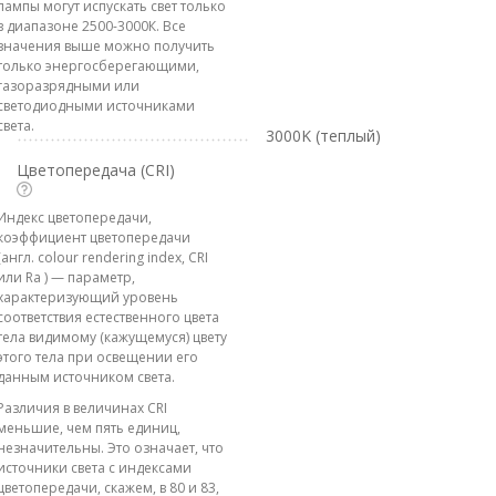
лампы могут испускать свет только
в диапазоне 2500-3000К. Все
значения выше можно получить
только энергосберегающими,
газоразрядными или
светодиодными источниками
света.
3000K (теплый)
Цветопередача (CRI)
Индекс цветопередачи,
коэффициент цветопередачи
(англ. colour rendering index, CRI
или Ra ) — параметр,
характеризующий уровень
соответствия естественного цвета
тела видимому (кажущемуся) цвету
этого тела при освещении его
данным источником света.
Различия в величинах CRI
меньшие, чем пять единиц,
незначительны. Это означает, что
источники света с индексами
цветопередачи, скажем, в 80 и 83,