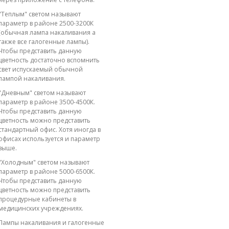
"Теплым" светом называют
параметр в районе 2500-3200К
(обычная лампа накаливания а
также все галогенные лампы).
Чтобы представить данную
цветность достаточно вспомнить
свет испускаемый обычной
лампой накаливания.
"Дневным" светом называют
параметр в районе 3500-4500К.
Чтобы представить данную
цветность можно представить
стандартный офис. Хотя иногда в
офисах используется и параметр
выше.
"Холодным" светом называют
параметр в районе 5000-6500К.
Чтобы представить данную
цветность можно представить
процедурные кабинеты в
медицинских учреждениях.
Лампы накаливания и галогенные