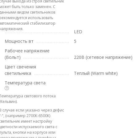
случае выхода из строя светильник
может быть только заменен. С
данными видом светильников
рекомендуется использовать
автоматический стабилизатор
напряжения.
LED
Мощность вт
5
Рабочее напряжение
(Вольт)
220В (сетевое напряжение)
Цвет свечения
светильника
Теплый (Warm white)
Температура света
Температура светового потока
(Кельвин).
В случае если указано через дефис
"-", (например 2700К-6500К)
светильник имеет настройку
цветности испускаемого света с
пульта, кнопки на корпусе или
через приложение с телефона.