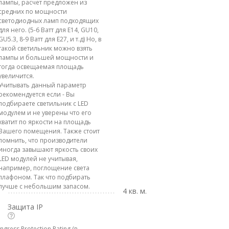
лампы, расчет предложен из
средних по мощности
светодиодных ламп подходящих
для него. (5-6 Ватт для E14, GU10,
GU5.3, 8-9 Ватт для E27, и т.д) Но, в
такой светильник можно взять
лампы и большей мощности и
тогда освещаемая площадь
увеличится.
Учитывать данный параметр
рекомендуется если - Вы
подбираете светильник с LED
модулем и не уверены что его
хватит по яркости на площадь
Вашего помещения. Также стоит
помнить, что производители
иногда завышают яркость своих
LED модулей не учитывая,
например, поглощение света
плафоном. Так что подбирать
лучше с небольшим запасом.
4 кв. м.
Защита IP
Ingress Protection Rating (в