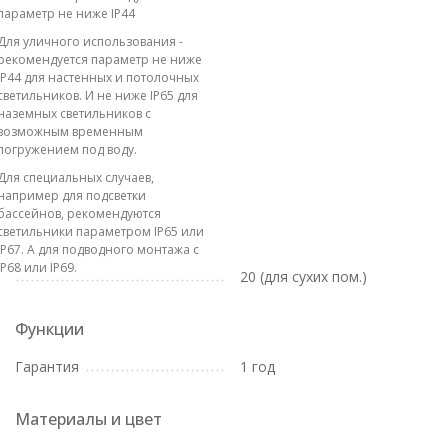
параметр не ниже IP44
Для уличного использования -
рекомендуется параметр не ниже
IP44 для настенных и потолочных
светильников. И не ниже IP65 для
наземных светильников с
возможным временным
погружением под воду.
Для специальных случаев,
например для подсветки
бассейнов, рекомендуются
светильники параметром IP65 или
IP67. А для подводного монтажа с
IP68 или IP69.
20 (для сухих пом.)
Функции
Гарантия
1 год
Материалы и цвет