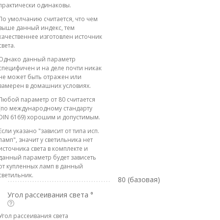
практически одинаковы.
По умолчанию считается, что чем
выше данный индекс, тем
качественнее изготовлен источник
света.
Однако данный параметр
специфичен и на деле почти никак
не может быть отражен или
замерен в домашних условиях.
Любой параметр от 80 считается
(по международному стандарту
DIN 6169) хорошим и допустимым.
Если указано "зависит от типа исп.
ламп", значит у светильника нет
источника света в комплекте и
данный параметр будет зависеть
от купленных ламп в данный
светильник.
80 (базовая)
Угол рассеивания света °
Угол рассеивания света