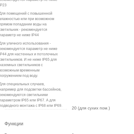
IP23
Для помещений с повышенной
влажностью или при возможном
прямом попадании воды на
светильник - рекомендуется
параметр не ниже IP44
Для уличного использования -
рекомендуется параметр не ниже
IP44 для настенных и потолочных
светильников. И не ниже IP65 для
наземных светильников с
возможным временным
погружением под воду.
Для специальных случаев,
например для подсветки бассейнов,
рекомендуются светильники
параметром IP65 или IP67. А для
подводного монтажа с IP68 или IP69.
20 (для сухих пом.)
Функции