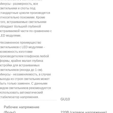
Минусы - размерность, все
светильники и споты под
стандартные цоколи производятся
относительно похожими. Кроме
того, встраиваемые светильники
обладают большей глубиной
встраиваемой части по сравнению с
LED модулями.
Несомненное преимущество
светильников с LED модулями -
возможность изготовки
производителем плафонов любой
формы, крайне малая глубина
встройки для встраиваемых
светильников (иногда до 1 см).
Минусы - незаменяемость, в случае
выхода из строя светильник может
быть только заменен. С данными
видом светильников рекомендуется
использовать автоматический
стабилизатор напряжения.
GU10
Рабочее напряжение
(Вольт)
220В (сетевое напряжение)