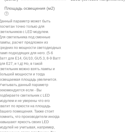
Площадь освещения (м2)
Данный параметр может быть
посчитан точно только для
светильников с LED модулем.
Для светильника под сменные
лампы, расчет предложен из
средних по мощности светодиодных
ламп подходящих для него. (5-6
Ватт для E14, GU10, GU5.3, 8-9 Ватт
для E27, и т.д) Но, в такой
светильник можно взять лампы и
большей мощности и тогда
освещаемая площадь увеличится.
Учитывать данный параметр
рекомендуется если - Вы
подбираете светильник с LED
модулем и не уверены что его
хватит по яркости на площадь
Вашего помещения. Также стоит
помнить, что производители иногда
завышают яркость своих LED
модулей не учитывая, например,