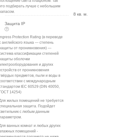
поглощение света плафоном. Так
что подбирать лучше с небольшим
запасом.
8 кв. м.
Защита IP
Ingress Protection Rating (в переводе
с английского языка — степень
защиты от проникновения) —
система классификации степеней
защиты оболочки
электрооборудования и других
устройств от проникновения
твёрдых предметов, пыли и воды в
соответствии с международным
стандартом IEC 60529 (DIN 40050,
ГОСТ 14254)
Для жилых помещений не требуется
специальная защита. Подойдет
светильник с любым данным
параметром.
Для ванных комнат и любых других
влажных помещений -
рекомендуется параметр не ниже