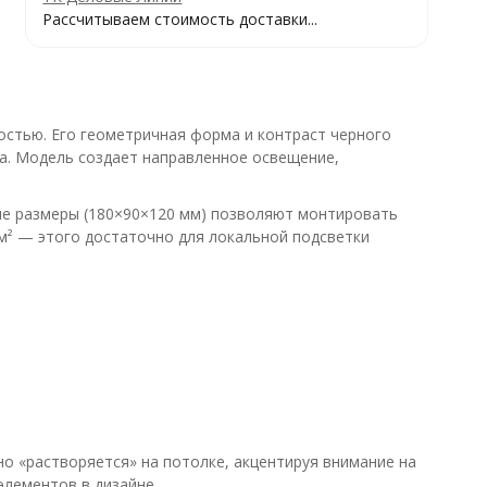
Рассчитываем стоимость доставки...
стью. Его геометричная форма и контраст черного
са. Модель создает направленное освещение,
ые размеры (180×90×120 мм) позволяют монтировать
м² — этого достаточно для локальной подсветки
о «растворяется» на потолке, акцентируя внимание на
элементов в дизайне.