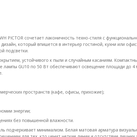
WH PICTOR сочетает лаконичность техно-стиля с функционально
дизайн, который впишется в интерьер гостиной, кухни или офи
ой подсветки.
окрытием, устойчивого к пыли и случайным касаниям. Компактн
ве лампы GU10 по 50 Вт обеспечивают освещение площади до 4 
е.
мерческих пространств (кафе, офисы, прихожие);
омии энергии;
щениях без повышенной влажности.
ль подчеркивает минимализм. Белая матовая арматура визуальн
ешением для тех, кто ценит четкие линии и отсутствие лишних 