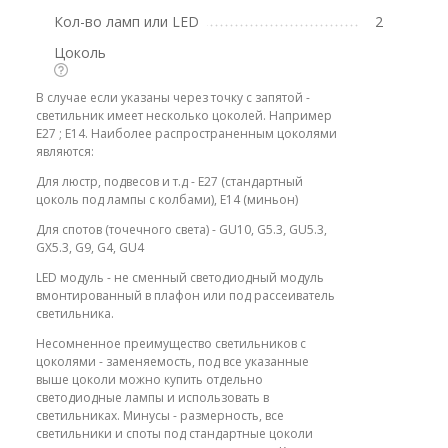
Кол-во ламп или LED
2
Цоколь
В случае если указаны через точку с запятой -
светильник имеет несколько цоколей. Например
E27 ; E14. Наиболее распространенным цоколями
являются:
Для люстр, подвесов и т.д - E27 (стандартный
цоколь под лампы с колбами), E14 (миньон)
Для спотов (точечного света) - GU10, G5.3, GU5.3,
GX5.3, G9, G4, GU4
LED модуль - не сменный светодиодный модуль
вмонтированный в плафон или под рассеиватель
светильника.
Несомненное преимущество светильников с
цоколями - заменяемость, под все указанные
выше цоколи можно купить отдельно
светодиодные лампы и использовать в
светильниках. Минусы - размерность, все
светильники и споты под стандартные цоколи