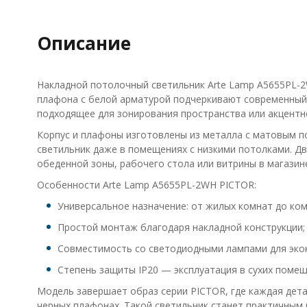
Описание
Накладной потолочный светильник Arte Lamp A5655PL-2
плафона с белой арматурой подчеркивают современный 
подходящее для зонирования пространства или акцентн
Корпус и плафоны изготовлены из металла с матовым п
светильник даже в помещениях с низкими потолками. Д
обеденной зоны, рабочего стола или витрины в магазин
Особенности Arte Lamp A5655PL-2WH PICTOR:
Универсальное назначение: от жилых комнат до ком
Простой монтаж благодаря накладной конструкции;
Совместимость со светодиодными лампами для экон
Степень защиты IP20 — эксплуатация в сухих поме
Модель завершает образ серии PICTOR, где каждая дета
черных плафонах. Такой светильник станет практичным р