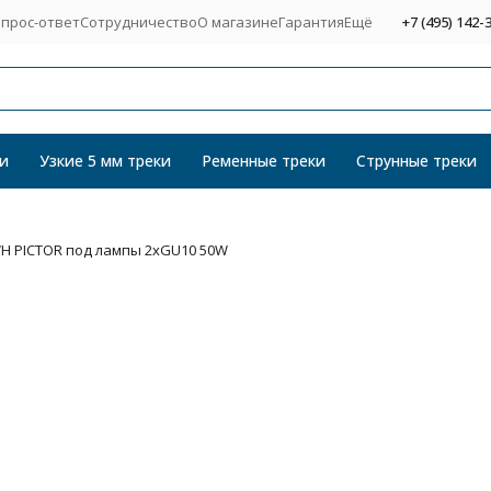
прос-ответ
Сотрудничество
О магазине
Гарантия
Ещё
+7 (495) 142-
и
Узкие 5 мм треки
Ременные треки
Струнные треки
WH PICTOR под лампы 2xGU10 50W