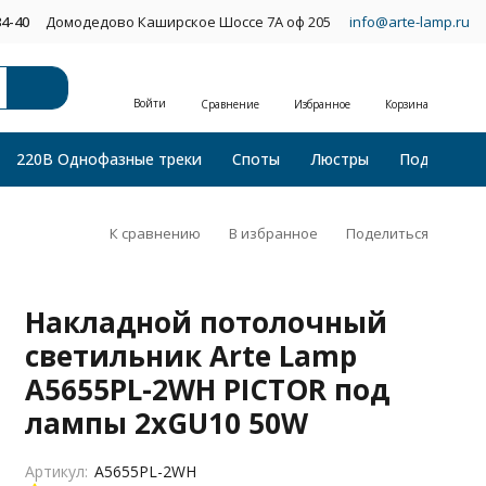
34-40
Домодедово Каширское Шоссе 7А оф 205
info@arte-lamp.ru
Войти
Сравнение
Избранное
Корзина
220В Однофазные треки
Споты
Люстры
Подвесные
К сравнению
В избранное
Поделиться
Накладной потолочный
светильник Arte Lamp
A5655PL-2WH PICTOR под
лампы 2xGU10 50W
Артикул:
A5655PL-2WH