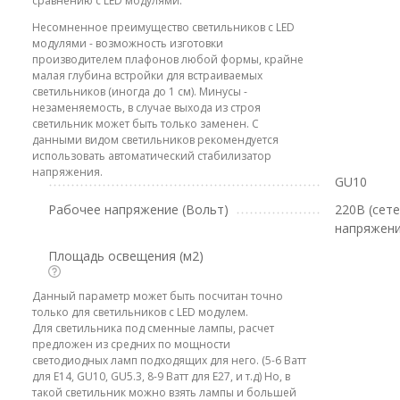
сравнению с LED модулями.
Несомненное преимущество светильников с LED
модулями - возможность изготовки
производителем плафонов любой формы, крайне
малая глубина встройки для встраиваемых
светильников (иногда до 1 см). Минусы -
незаменяемость, в случае выхода из строя
светильник может быть только заменен. С
данными видом светильников рекомендуется
использовать автоматический стабилизатор
напряжения.
GU10
Рабочее напряжение (Вольт)
220В (сет
напряжени
Площадь освещения (м2)
Данный параметр может быть посчитан точно
только для светильников с LED модулем.
Для светильника под сменные лампы, расчет
предложен из средних по мощности
светодиодных ламп подходящих для него. (5-6 Ватт
для E14, GU10, GU5.3, 8-9 Ватт для E27, и т.д) Но, в
такой светильник можно взять лампы и большей