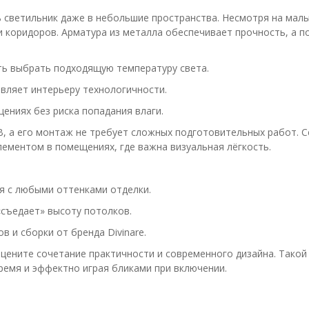
светильник даже в небольшие пространства. Несмотря на малый
и коридоров. Арматура из металла обеспечивает прочность, а п
ь выбрать подходящую температуру света.
ляет интерьеру технологичности.
ениях без риска попадания влаги.
В, а его монтаж не требует сложных подготовительных работ.
лементом в помещениях, где важна визуальная лёгкость.
я с любыми оттенками отделки.
«съедает» высоту потолков.
в и сборки от бренда Divinare.
 цените сочетание практичности и современного дизайна. Тако
ремя и эффектно играя бликами при включении.