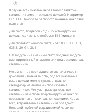
В случае если указаны через точку с запятой -
светильник имеет несколько цоколей. Например
E27 ; E14. Наиболее распространенным цоколями
являются:
Для люстр, подвесов и т.д - E27 (стандартный
цоколь под лампы с колбами), E14 (миньон)
Для спотов (точечного света) - GU10, G5.3, GU5.3,
GX5.3, G9, G4, GU4
LED модуль - не сменный светодиодный модуль
вмонтированный в плафон или под рассеиватель
светильника.
Несомненное преимущество светильников с
цоколями - заменяемость, под все указанные
выше цоколи можно купить отдельно
светодиодные лампы и использовать в
светильниках. Минусы - размерность, все
светильники и споты под стандартные цоколи
производятся относительно похожими. Кроме
того, встраиваемые светильники обладают
большей глубиной встраиваемой части по