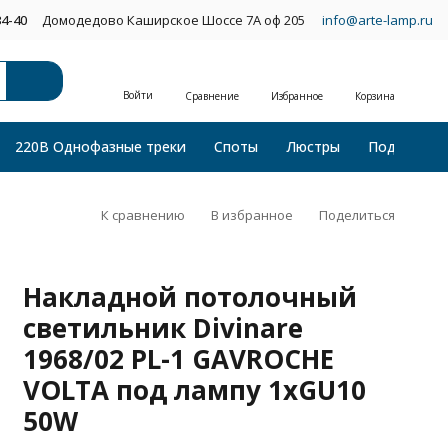
34-40
Домодедово Каширское Шоссе 7А оф 205
info@arte-lamp.ru
Войти
Сравнение
Избранное
Корзина
220В Однофазные треки
Споты
Люстры
Подвесные
К сравнению
В избранное
Поделиться
Накладной потолочный
светильник Divinare
1968/02 PL-1 GAVROCHE
VOLTA под лампу 1xGU10
50W