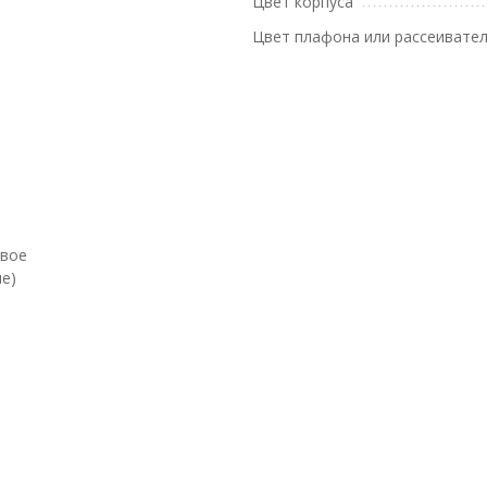
Цвет корпуса
Цвет плафона или рассеивате
евое
е)