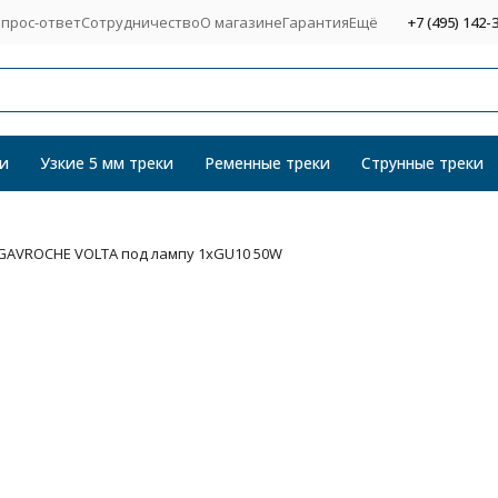
прос-ответ
Сотрудничество
О магазине
Гарантия
Ещё
+7 (495) 142-
и
Узкие 5 мм треки
Ременные треки
Струнные треки
1 GAVROCHE VOLTA под лампу 1xGU10 50W