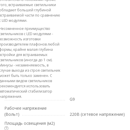
того, встраиваемые светильники
обладают большей глубиной
встраиваемой части по сравнению
с LED модулями.
Несомненное преимущество
светильников с LED модулями -
возможность изготовки
производителем плафонов любой
формы, крайне малая глубина
встройки для встраиваемых
светильников (иногда до 1 см).
Минусы - незаменяемость, в
случае выхода из строя светильник
может быть только заменен. С
данными видом светильников
рекомендуется использовать
автоматический стабилизатор
напряжения.
G9
Рабочее напряжение
(Вольт)
220В (сетевое напряжение)
Площадь освещения (м2)