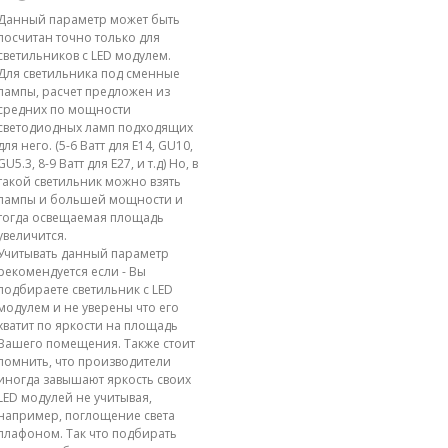
Данный параметр может быть
посчитан точно только для
светильников с LED модулем.
Для светильника под сменные
лампы, расчет предложен из
средних по мощности
светодиодных ламп подходящих
для него. (5-6 Ватт для E14, GU10,
GU5.3, 8-9 Ватт для E27, и т.д) Но, в
такой светильник можно взять
лампы и большей мощности и
тогда освещаемая площадь
увеличится.
Учитывать данный параметр
рекомендуется если - Вы
подбираете светильник с LED
модулем и не уверены что его
хватит по яркости на площадь
Вашего помещения. Также стоит
помнить, что производители
иногда завышают яркость своих
LED модулей не учитывая,
например, поглощение света
плафоном. Так что подбирать