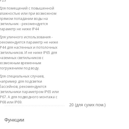
IP23
Для помещений с повышенной
влажностью или при возможном
прямом попадании воды на
светильник - рекомендуется
параметр не ниже IP44
Для уличного использования -
рекомендуется параметр не ниже
IP44 для настенных и потолочных
светильников. И не ниже IP65 для
наземных светильников с
возможным временным
погружением под воду.
Для специальных случаев,
например для подсветки
бассейнов, рекомендуются
светильники параметром IP65 или
IP67. А для подводного монтажа с
IP68 или IP69.
20 (для сухих пом.)
Функции