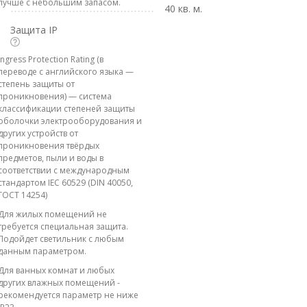
лучше с небольшим запасом.
40 кв. м.
Защита IP
Ingress Protection Rating (в
переводе с английского языка —
степень защиты от
проникновения) — система
классификации степеней защиты
оболочки электрооборудования и
других устройств от
проникновения твёрдых
предметов, пыли и воды в
соответствии с международным
стандартом IEC 60529 (DIN 40050,
ГОСТ 14254)
Для жилых помещений не
требуется специальная защита.
Подойдет светильник с любым
данным параметром.
Для ванных комнат и любых
других влажных помещений -
рекомендуется параметр не ниже