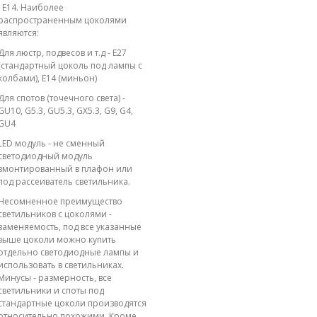
; E14. Наиболее
распространенным цоколями
являются:
Для люстр, подвесов и т.д - E27
(стандартный цоколь под лампы с
колбами), E14 (миньон)
Для спотов (точечного света) -
GU10, G5.3, GU5.3, GX5.3, G9, G4,
GU4
LED модуль - не сменный
светодиодный модуль
вмонтированный в плафон или
под рассеиватель светильника.
Несомненное преимущество
светильников с цоколями -
заменяемость, под все указанные
выше цоколи можно купить
отдельно светодиодные лампы и
использовать в светильниках.
Минусы - размерность, все
светильники и споты под
стандартные цоколи производятся
относительно похожими. Кроме