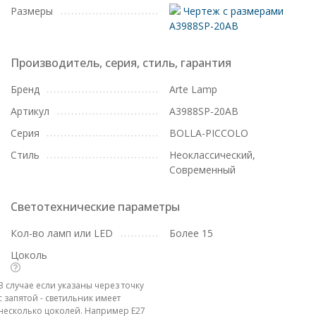
Размеры
Чертеж с размерами
A3988SP-20AB
Производитель, серия, стиль, гарантия
Бренд
Arte Lamp
Артикул
A3988SP-20AB
Серия
BOLLA-PICCOLO
Стиль
Неоклассический,
Современный
Светотехнические параметры
Кол-во ламп или LED
Более 15
Цоколь
В случае если указаны через точку
с запятой - светильник имеет
несколько цоколей. Например E27