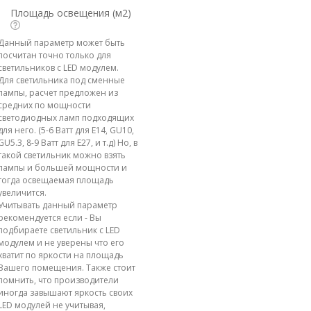
Площадь освещения (м2)
Данный параметр может быть
посчитан точно только для
светильников с LED модулем.
Для светильника под сменные
лампы, расчет предложен из
средних по мощности
светодиодных ламп подходящих
для него. (5-6 Ватт для E14, GU10,
GU5.3, 8-9 Ватт для E27, и т.д) Но, в
такой светильник можно взять
лампы и большей мощности и
тогда освещаемая площадь
увеличится.
Учитывать данный параметр
рекомендуется если - Вы
подбираете светильник с LED
модулем и не уверены что его
хватит по яркости на площадь
Вашего помещения. Также стоит
помнить, что производители
иногда завышают яркость своих
LED модулей не учитывая,