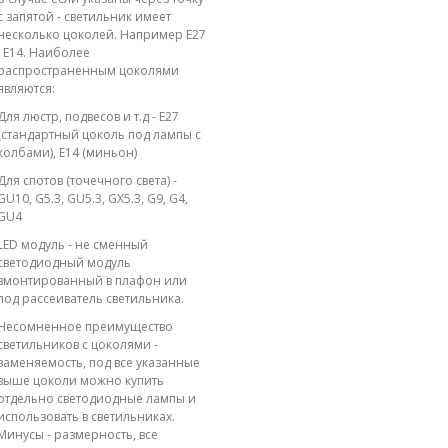
с запятой - светильник имеет
несколько цоколей. Например E27
; E14. Наиболее
распространенным цоколями
являются:
Для люстр, подвесов и т.д - E27
(стандартный цоколь под лампы с
колбами), E14 (миньон)
Для спотов (точечного света) -
GU10, G5.3, GU5.3, GX5.3, G9, G4,
GU4
LED модуль - не сменный
светодиодный модуль
вмонтированный в плафон или
под рассеиватель светильника.
Несомненное преимущество
светильников с цоколями -
заменяемость, под все указанные
выше цоколи можно купить
отдельно светодиодные лампы и
использовать в светильниках.
Минусы - размерность, все