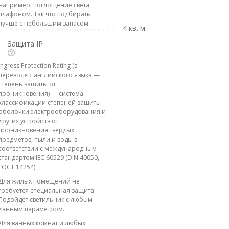
например, поглощение света
плафоном. Так что подбирать
лучше с небольшим запасом.
4 кв. м.
Защита IP
Ingress Protection Rating (в
переводе с английского языка —
степень защиты от
проникновения) — система
классификации степеней защиты
оболочки электрооборудования и
других устройств от
проникновения твёрдых
предметов, пыли и воды в
соответствии с международным
стандартом IEC 60529 (DIN 40050,
ГОСТ 14254)
Для жилых помещений не
требуется специальная защита.
Подойдет светильник с любым
данным параметром.
Для ванных комнат и любых