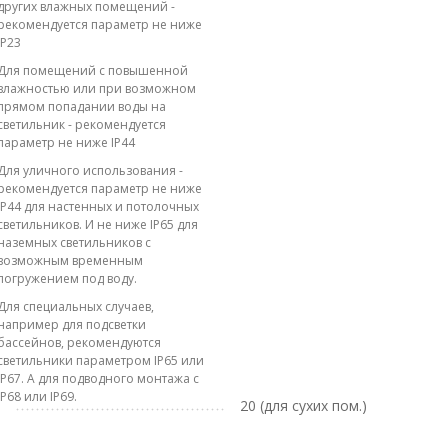
других влажных помещений -
рекомендуется параметр не ниже
IP23
Для помещений с повышенной
влажностью или при возможном
прямом попадании воды на
светильник - рекомендуется
параметр не ниже IP44
Для уличного использования -
рекомендуется параметр не ниже
IP44 для настенных и потолочных
светильников. И не ниже IP65 для
наземных светильников с
возможным временным
погружением под воду.
Для специальных случаев,
например для подсветки
бассейнов, рекомендуются
светильники параметром IP65 или
IP67. А для подводного монтажа с
IP68 или IP69.
20 (для сухих пом.)