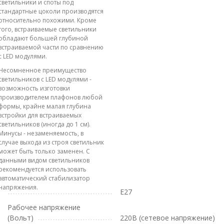
светильники и споты под
стандартные цоколи производятся
относительно похожими. Кроме
того, встраиваемые светильники
обладают большей глубиной
встраиваемой части по сравнению
с LED модулями.
Несомненное преимущество
светильников с LED модулями -
возможность изготовки
производителем плафонов любой
формы, крайне малая глубина
встройки для встраиваемых
светильников (иногда до 1 см).
Минусы - незаменяемость, в
случае выхода из строя светильник
может быть только заменен. С
данными видом светильников
рекомендуется использовать
автоматический стабилизатор
напряжения.
E27
Рабочее напряжение
(Вольт)
220В (сетевое напряжение)