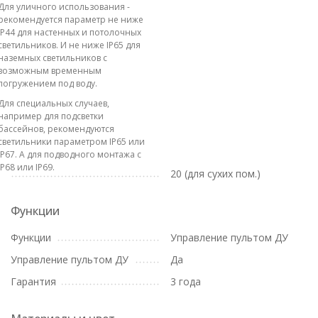
Для уличного использования -
рекомендуется параметр не ниже
IP44 для настенных и потолочных
светильников. И не ниже IP65 для
наземных светильников с
возможным временным
погружением под воду.
Для специальных случаев,
например для подсветки
бассейнов, рекомендуются
светильники параметром IP65 или
IP67. А для подводного монтажа с
IP68 или IP69.
20 (для сухих пом.)
Функции
Функции
Управление пультом ДУ
Управление пультом ДУ
Да
Гарантия
3 года