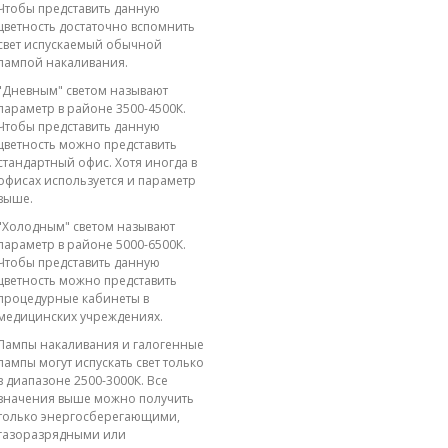
Чтобы представить данную
цветность достаточно вспомнить
свет испускаемый обычной
лампой накаливания.
"Дневным" светом называют
параметр в районе 3500-4500К.
Чтобы представить данную
цветность можно представить
стандартный офис. Хотя иногда в
офисах используется и параметр
выше.
"Холодным" светом называют
параметр в районе 5000-6500К.
Чтобы представить данную
цветность можно представить
процедурные кабинеты в
медицинских учреждениях.
Лампы накаливания и галогенные
лампы могут испускать свет только
в диапазоне 2500-3000К. Все
значения выше можно получить
только энергосберегающими,
газоразрядными или