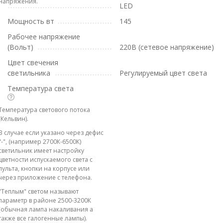
напряжения.
LED
Мощность вт
145
Рабочее напряжение
(Вольт)
220В (сетевое напряжение)
Цвет свечения
светильника
Регулируемый цвет света
Температура света
Температура светового потока
(Кельвин).
В случае если указано через дефис
"-", (например 2700К-6500К)
светильник имеет настройку
цветности испускаемого света с
пульта, кнопки на корпусе или
через приложение с телефона.
"Теплым" светом называют
параметр в районе 2500-3200К
(обычная лампа накаливания а
также все галогенные лампы).