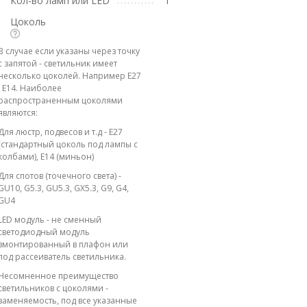
Кол-во ламп или LED
1
Цоколь
В случае если указаны через точку
с запятой - светильник имеет
несколько цоколей. Например E27
; E14. Наиболее
распространенным цоколями
являются:
Для люстр, подвесов и т.д - E27
(стандартный цоколь под лампы с
колбами), E14 (миньон)
Для спотов (точечного света) -
GU10, G5.3, GU5.3, GX5.3, G9, G4,
GU4
LED модуль - не сменный
светодиодный модуль
вмонтированный в плафон или
под рассеиватель светильника.
Несомненное преимущество
светильников с цоколями -
заменяемость, под все указанные