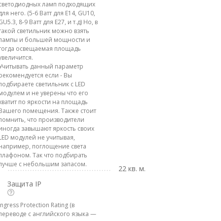
светодиодных ламп подходящих
для него. (5-6 Ватт для E14, GU10,
GU5.3, 8-9 Ватт для E27, и т.д) Но, в
такой светильник можно взять
лампы и большей мощности и
тогда освещаемая площадь
увеличится.
Учитывать данный параметр
рекомендуется если - Вы
подбираете светильник с LED
модулем и не уверены что его
хватит по яркости на площадь
Вашего помещения. Также стоит
помнить, что производители
иногда завышают яркость своих
LED модулей не учитывая,
например, поглощение света
плафоном. Так что подбирать
лучше с небольшим запасом.
22 кв. м.
Защита IP
Ingress Protection Rating (в
переводе с английского языка —