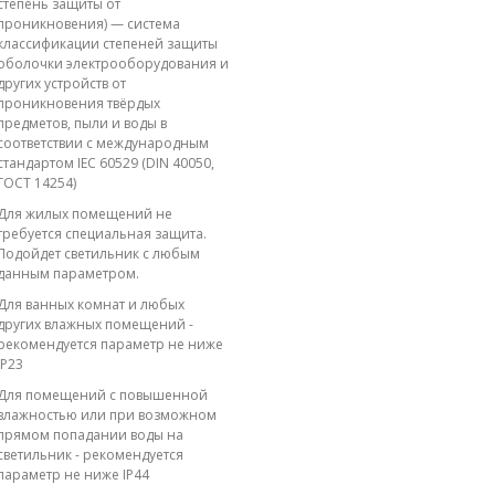
степень защиты от
проникновения) — система
классификации степеней защиты
оболочки электрооборудования и
других устройств от
проникновения твёрдых
предметов, пыли и воды в
соответствии с международным
стандартом IEC 60529 (DIN 40050,
ГОСТ 14254)
Для жилых помещений не
требуется специальная защита.
Подойдет светильник с любым
данным параметром.
Для ванных комнат и любых
других влажных помещений -
рекомендуется параметр не ниже
IP23
Для помещений с повышенной
влажностью или при возможном
прямом попадании воды на
светильник - рекомендуется
параметр не ниже IP44