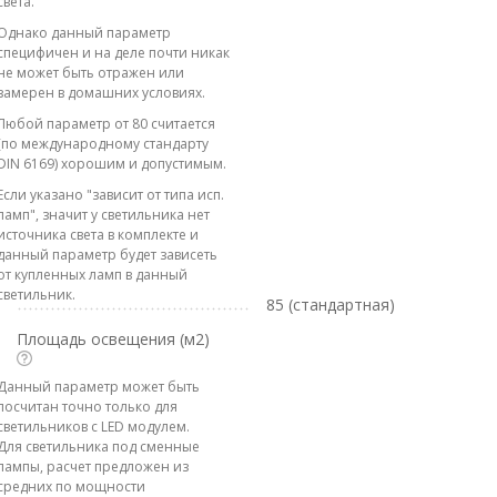
света.
Однако данный параметр
специфичен и на деле почти никак
не может быть отражен или
замерен в домашних условиях.
Любой параметр от 80 считается
(по международному стандарту
DIN 6169) хорошим и допустимым.
Если указано "зависит от типа исп.
ламп", значит у светильника нет
источника света в комплекте и
данный параметр будет зависеть
от купленных ламп в данный
светильник.
85 (стандартная)
Площадь освещения (м2)
Данный параметр может быть
посчитан точно только для
светильников с LED модулем.
Для светильника под сменные
лампы, расчет предложен из
средних по мощности