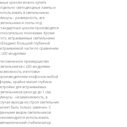
выше цоколи можно купить
отдельно светодиодные лампы и
использовать в светильниках.
Минусы - размерность, все
светильники и споты под
стандартные цоколи производятся
относительно похожими. Кроме
того, встраиваемые светильники
обладают большей глубиной
встраиваемой части по сравнению
с LED модулями.
Несомненное преимущество
светильников с LED модулями -
возможность изготовки
производителем плафонов любой
формы, крайне малая глубина
встройки для встраиваемых
светильников (иногда до 1 см).
Минусы - незаменяемость, в
случае выхода из строя светильник
может быть только заменен. С
данными видом светильников
рекомендуется использовать
автоматический стабилизатор