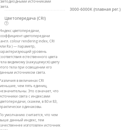
светодиодными источниками
света.
3000-6000K (плавная рег.)
Цветопередача (CRI)
Индекс цветопередачи,
коэффициент цветопередачи
(англ. colour rendering index, CRI
или Ra ) — параметр,
характеризующий уровень
соответствия естественного цвета
тела видимому (кажущемуся) цвету
этого тела при освещении его
данным источником света.
Различия в величинах CRI
меньшие, чем пять единиц,
незначительны. Это означает, что
источники света с индексами
цветопередачи, скажем, в 80 и 83,
практически одинаковы.
По умолчанию считается, что чем
выше данный индекс, тем
качественнее изготовлен источник