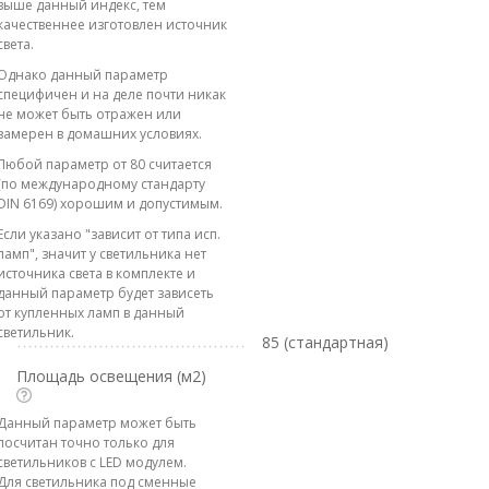
выше данный индекс, тем
качественнее изготовлен источник
света.
Однако данный параметр
специфичен и на деле почти никак
не может быть отражен или
замерен в домашних условиях.
Любой параметр от 80 считается
(по международному стандарту
DIN 6169) хорошим и допустимым.
Если указано "зависит от типа исп.
ламп", значит у светильника нет
источника света в комплекте и
данный параметр будет зависеть
от купленных ламп в данный
светильник.
85 (стандартная)
Площадь освещения (м2)
Данный параметр может быть
посчитан точно только для
светильников с LED модулем.
Для светильника под сменные