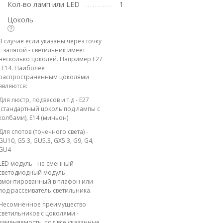
Кол-во ламп или LED
1
Цоколь
В случае если указаны через точку
с запятой - светильник имеет
несколько цоколей. Например E27
; E14. Наиболее
распространенным цоколями
являются:
Для люстр, подвесов и т.д - E27
(стандартный цоколь под лампы с
колбами), E14 (миньон)
Для спотов (точечного света) -
GU10, G5.3, GU5.3, GX5.3, G9, G4,
GU4
LED модуль - не сменный
светодиодный модуль
вмонтированный в плафон или
под рассеиватель светильника.
Несомненное преимущество
светильников с цоколями -
заменяемость, под все указанные