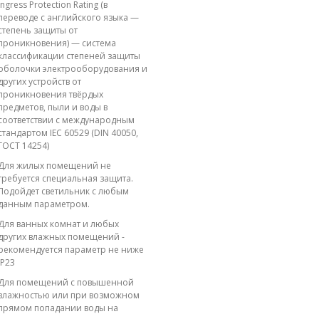
Ingress Protection Rating (в
переводе с английского языка —
степень защиты от
проникновения) — система
классификации степеней защиты
оболочки электрооборудования и
других устройств от
проникновения твёрдых
предметов, пыли и воды в
соответствии с международным
стандартом IEC 60529 (DIN 40050,
ГОСТ 14254)
Для жилых помещений не
требуется специальная защита.
Подойдет светильник с любым
данным параметром.
Для ванных комнат и любых
других влажных помещений -
рекомендуется параметр не ниже
IP23
Для помещений с повышенной
влажностью или при возможном
прямом попадании воды на