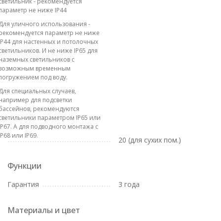
светильник - рекомендуется
параметр не ниже IP44
Для уличного использования -
рекомендуется параметр не ниже
IP44 для настенных и потолочных
светильников. И не ниже IP65 для
наземных светильников с
возможным временным
погружением под воду.
Для специальных случаев,
например для подсветки
бассейнов, рекомендуются
светильники параметром IP65 или
IP67. А для подводного монтажа с
IP68 или IP69.
20 (для сухих пом.)
Функции
Гарантия
3 года
Материалы и цвет