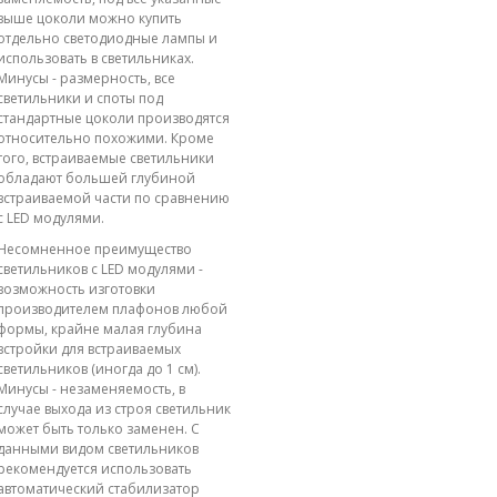
выше цоколи можно купить
отдельно светодиодные лампы и
использовать в светильниках.
Минусы - размерность, все
светильники и споты под
стандартные цоколи производятся
относительно похожими. Кроме
того, встраиваемые светильники
обладают большей глубиной
встраиваемой части по сравнению
с LED модулями.
Несомненное преимущество
светильников с LED модулями -
возможность изготовки
производителем плафонов любой
формы, крайне малая глубина
встройки для встраиваемых
светильников (иногда до 1 см).
Минусы - незаменяемость, в
случае выхода из строя светильник
может быть только заменен. С
данными видом светильников
рекомендуется использовать
автоматический стабилизатор