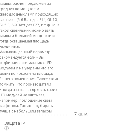
лампы, расчет предложен из
средних по мощности
светодиодных ламп подходящих
для него. (5-6 Ватт для E14, GU10,
GU5.3, 8-9 Ватт для E27, и т.д) Но, в
такой светильник можно взять
лампы и большей мощности и
тогда освещаемая площадь
увеличится.
Учитывать данный параметр
рекомендуется если - Вы
подбираете светильник с LED
модулем и не уверены что его
хватит по яркости на площадь
Вашего помещения. Также стоит
помнить, что производители
иногда завышают яркость своих
LED модулей не учитывая,
например, поглощение света
плафоном. Так что подбирать
лучше с небольшим запасом.
17 кв. м.
Защита IP