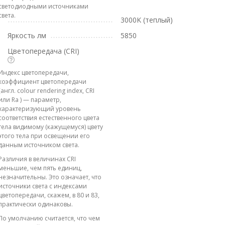
светодиодными источниками
света.
3000K (теплый)
Яркость лм
5850
Цветопередача (CRI)
Индекс цветопередачи,
коэффициент цветопередачи
(англ. colour rendering index, CRI
или Ra ) — параметр,
характеризующий уровень
соответствия естественного цвета
тела видимому (кажущемуся) цвету
этого тела при освещении его
данным источником света.
Различия в величинах CRI
меньшие, чем пять единиц,
незначительны. Это означает, что
источники света с индексами
цветопередачи, скажем, в 80 и 83,
практически одинаковы.
По умолчанию считается, что чем