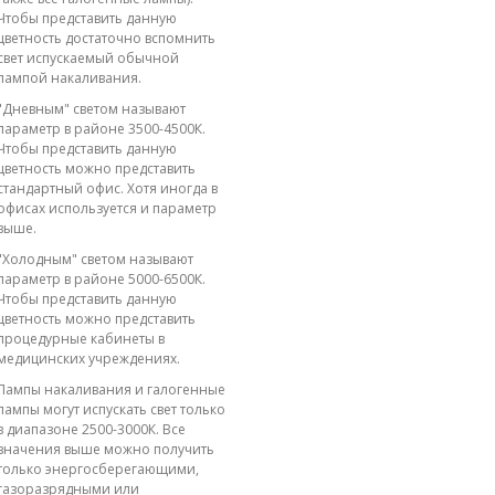
Чтобы представить данную
цветность достаточно вспомнить
свет испускаемый обычной
лампой накаливания.
"Дневным" светом называют
параметр в районе 3500-4500К.
Чтобы представить данную
цветность можно представить
стандартный офис. Хотя иногда в
офисах используется и параметр
выше.
"Холодным" светом называют
параметр в районе 5000-6500К.
Чтобы представить данную
цветность можно представить
процедурные кабинеты в
медицинских учреждениях.
Лампы накаливания и галогенные
лампы могут испускать свет только
в диапазоне 2500-3000К. Все
значения выше можно получить
только энергосберегающими,
газоразрядными или