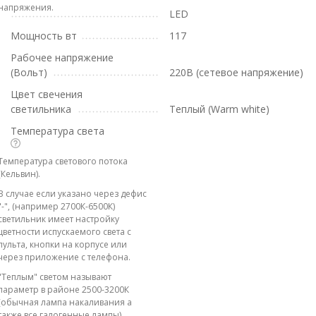
напряжения.
LED
Мощность вт
117
Рабочее напряжение
(Вольт)
220В (сетевое напряжение)
Цвет свечения
светильника
Теплый (Warm white)
Температура света
Температура светового потока
(Кельвин).
В случае если указано через дефис
"-", (например 2700К-6500К)
светильник имеет настройку
цветности испускаемого света с
пульта, кнопки на корпусе или
через приложение с телефона.
"Теплым" светом называют
параметр в районе 2500-3200К
(обычная лампа накаливания а
также все галогенные лампы).