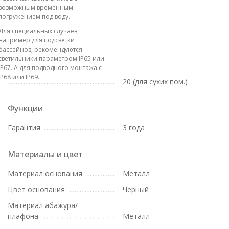
возможным временным
погружением под воду.
Для специальных случаев,
например для подсветки
бассейнов, рекомендуются
светильники параметром IP65 или
IP67. А для подводного монтажа с
IP68 или IP69.
20 (для сухих пом.)
Функции
Гарантия
3 года
Материалы и цвет
Материал основания
Металл
Цвет основания
Черный
Материал абажура/
плафона
Металл