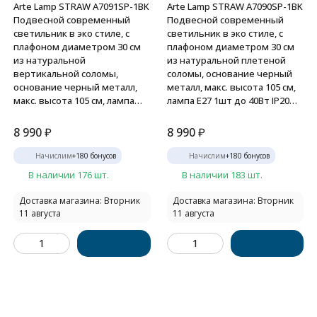
Arte Lamp STRAW A7091SP-1BK
Arte Lamp STRAW A7090SP-1BK
Подвесной современный
Подвесной современный
светильник в эко стиле, с
светильник в эко стиле, с
плафоном диаметром 30 см
плафоном диаметром 30 см
из натуральной
из натуральной плетеной
вертикальной соломы,
соломы, основание черный
основание черный металл,
металл, макс. высота 105 см,
макс. высота 105 см, лампа
лампа E27 1шт до 40Вт IP20
E27 1шт до 40Вт IP20 220В
220В
8 990
₽
8 990
₽
Начислим
+
180
бонусов
Начислим
+
180
бонусов
В наличии 176 шт.
В наличии 183 шт.
Доставка магазина: Вторник
Доставка магазина: Вторник
11 августа
11 августа