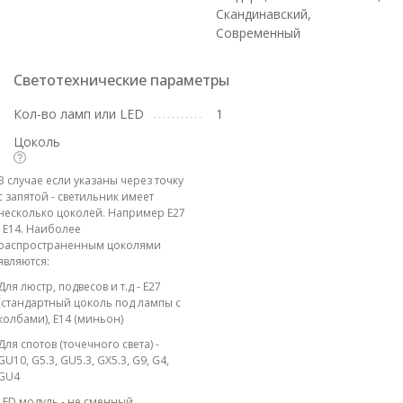
Скандинавский,
Современный
Светотехнические параметры
Кол-во ламп или LED
1
Цоколь
В случае если указаны через точку
с запятой - светильник имеет
несколько цоколей. Например E27
; E14. Наиболее
распространенным цоколями
являются:
Для люстр, подвесов и т.д - E27
(стандартный цоколь под лампы с
колбами), E14 (миньон)
Для спотов (точечного света) -
GU10, G5.3, GU5.3, GX5.3, G9, G4,
GU4
LED модуль - не сменный