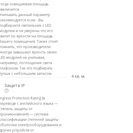
тогда освещаемая площадь
увеличится.
Учитывать данный параметр
рекомендуется если - Вы
подбираете светильник с LED
модулем и не уверены что его
хватит по яркости на площадь
Вашего помещения. Также стоит
помнить, что производители
иногда завышают яркость своих
LED модулей не учитывая,
например, поглощение света
плафоном. Так что подбирать
лучше с небольшим запасом.
4 кв. м.
Защита IP
Ingress Protection Rating (в
переводе с английского языка —
степень защиты от
проникновения) — система
классификации степеней защиты
оболочки электрооборудования и
других устройств от