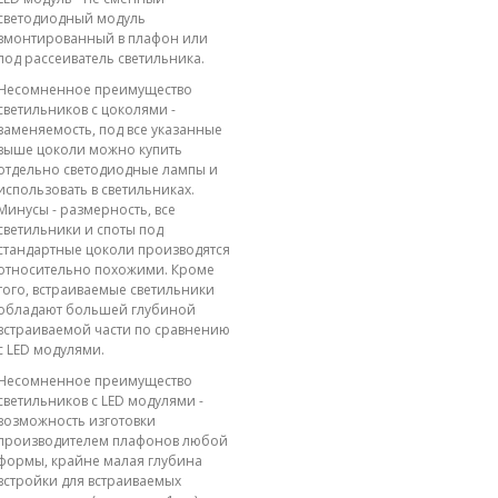
светодиодный модуль
вмонтированный в плафон или
под рассеиватель светильника.
Несомненное преимущество
светильников с цоколями -
заменяемость, под все указанные
выше цоколи можно купить
отдельно светодиодные лампы и
использовать в светильниках.
Минусы - размерность, все
светильники и споты под
стандартные цоколи производятся
относительно похожими. Кроме
того, встраиваемые светильники
обладают большей глубиной
встраиваемой части по сравнению
с LED модулями.
Несомненное преимущество
светильников с LED модулями -
возможность изготовки
производителем плафонов любой
формы, крайне малая глубина
встройки для встраиваемых