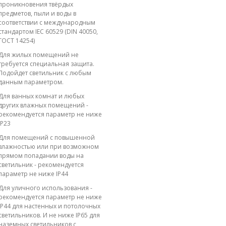
проникновения твёрдых
предметов, пыли и воды в
соответствии с международным
стандартом IEC 60529 (DIN 40050,
ГОСТ 14254)
Для жилых помещений не
требуется специальная защита.
Подойдет светильник с любым
данным параметром.
Для ванных комнат и любых
других влажных помещений -
рекомендуется параметр не ниже
IP23
Для помещений с повышенной
влажностью или при возможном
прямом попадании воды на
светильник - рекомендуется
параметр не ниже IP44
Для уличного использования -
рекомендуется параметр не ниже
IP44 для настенных и потолочных
светильников. И не ниже IP65 для
наземных светильников с