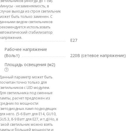
светильников (иногда до 1 см).
Минусы - незаменяемость, в
случае выхода из строя светильник
может быть только заменен. С
данными видом светильников
рекомендуется использовать
автоматический стабилизатор
напряжения.
E27
Рабочее напряжение
(Вольт)
220В (сетевое напряжение)
Площадь освещения (м2)
Данный параметр может быть
посчитан точно только для
светильников с LED модулем.
Для светильника под сменные
лампы, расчет предложен из
средних по мощности
светодиодных ламп подходящих
для него. (5-6 Ватт для E14, GU10,
GU5.3, 8-9 Ватт для E27, и т.д) Но, в
такой светильник можно взять
лампы и большей мощности и