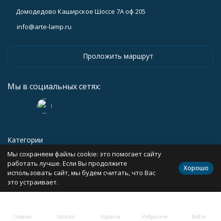
Домодедово Каширское Шоссе 7А оф 205
info@arte-lamp.ru
Проложить маршрут
Мы в социальных сетях:
Категории
Мы сохраняем файлы cookie: это помогает сайту
Информация
работать лучше. Если Вы продолжите
Хорошо
использовать сайт, мы будем считать, что Вас
это устраивает.
Политика персональных данных
Карта сайта
Главная
Каталог
Корзина
Избранное
Войти