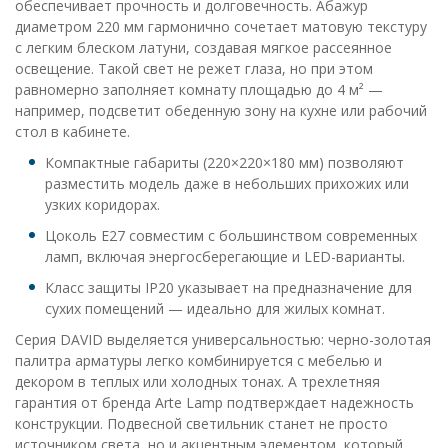
обеспечивает прочность и долговечность. Абажур
диаметром 220 мм гармонично сочетает матовую текстуру
с легким блеском латуни, создавая мягкое рассеянное
освещение. Такой свет не режет глаза, но при этом
равномерно заполняет комнату площадью до 4 м² —
например, подсветит обеденную зону на кухне или рабочий
стол в кабинете.
Компактные габариты (220×220×180 мм) позволяют
разместить модель даже в небольших прихожих или
узких коридорах.
Цоколь E27 совместим с большинством современных
ламп, включая энергосберегающие и LED-варианты.
Класс защиты IP20 указывает на предназначение для
сухих помещений — идеально для жилых комнат.
Серия DAVID выделяется универсальностью: черно-золотая
палитра арматуры легко комбинируется с мебелью и
декором в теплых или холодных тонах. А трехлетняя
гарантия от бренда Arte Lamp подтверждает надежность
конструкции. Подвесной светильник станет не просто
источником света, но и акцентным элементом, который