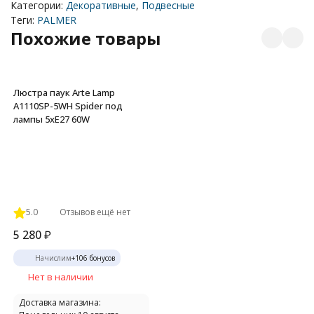
Категории:
Декоративные
,
Подвесные
Теги:
PALMER
Похожие товары
Люстра паук Arte Lamp
A1110SP-5WH Spider под
лампы 5xE27 60W
5.0
Отзывов ещё нет
5 280
₽
Начислим
+
106
бонусов
Нет в наличии
Доставка магазина: