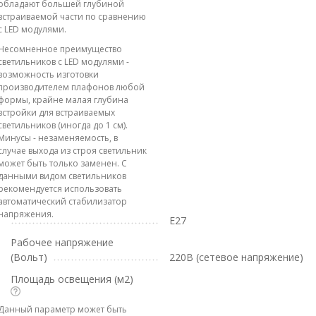
обладают большей глубиной
встраиваемой части по сравнению
с LED модулями.
Несомненное преимущество
светильников с LED модулями -
возможность изготовки
производителем плафонов любой
формы, крайне малая глубина
встройки для встраиваемых
светильников (иногда до 1 см).
Минусы - незаменяемость, в
случае выхода из строя светильник
может быть только заменен. С
данными видом светильников
рекомендуется использовать
автоматический стабилизатор
напряжения.
E27
Рабочее напряжение
(Вольт)
220В (сетевое напряжение)
Площадь освещения (м2)
Данный параметр может быть