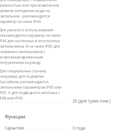
влажностью или при возможном
прямом попадании воды на
светильник - рекомендуется
параметр не ниже IP44
Для уличного использования -
рекомендуется параметр не ниже
IP44 для настенных и потолочных
светильников. И не ниже IP65 для
наземных светильников с
возможным временным
погружением под воду.
Для специальных случаев,
например для подсветки
бассейнов, рекомендуются
светильники параметром IP65 или
IP67. А для подводного монтажа с
IP68 или IP69.
20 (для сухих пом.)
Функции
Гарантия
3 года