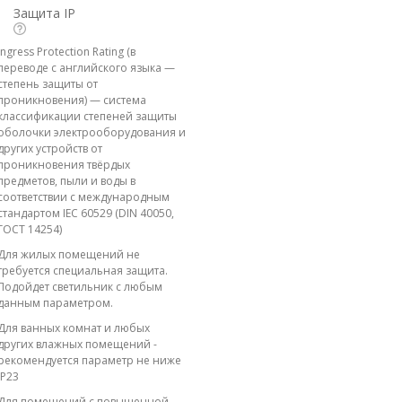
Защита IP
Ingress Protection Rating (в
переводе с английского языка —
степень защиты от
проникновения) — система
классификации степеней защиты
оболочки электрооборудования и
других устройств от
проникновения твёрдых
предметов, пыли и воды в
соответствии с международным
стандартом IEC 60529 (DIN 40050,
ГОСТ 14254)
Для жилых помещений не
требуется специальная защита.
Подойдет светильник с любым
данным параметром.
Для ванных комнат и любых
других влажных помещений -
рекомендуется параметр не ниже
IP23
Для помещений с повышенной