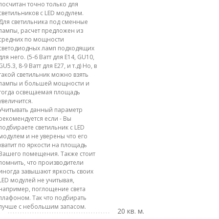
посчитан точно только для
светильников с LED модулем.
Для светильника под сменные
лампы, расчет предложен из
средних по мощности
светодиодных ламп подходящих
для него. (5-6 Ватт для E14, GU10,
GU5.3, 8-9 Ватт для E27, и т.д) Но, в
такой светильник можно взять
лампы и большей мощности и
тогда освещаемая площадь
увеличится.
Учитывать данный параметр
рекомендуется если - Вы
подбираете светильник с LED
модулем и не уверены что его
хватит по яркости на площадь
Вашего помещения. Также стоит
помнить, что производители
иногда завышают яркость своих
LED модулей не учитывая,
например, поглощение света
плафоном. Так что подбирать
лучше с небольшим запасом.
20 кв. м.