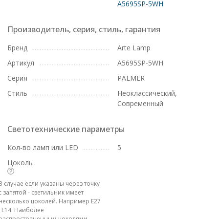
A5695SP-5WH
Производитель, серия, стиль, гарантия
Бренд
Arte Lamp
Артикул
A5695SP-5WH
Серия
PALMER
Стиль
Неоклассический,
Современный
Светотехнические параметры
Кол-во ламп или LED
5
Цоколь
В случае если указаны через точку
с запятой - светильник имеет
несколько цоколей. Например E27
; E14. Наиболее
распространенным цоколями