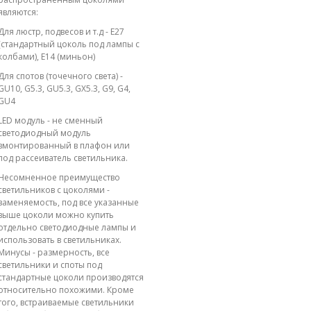
являются:
Для люстр, подвесов и т.д - E27
(стандартный цоколь под лампы с
колбами), E14 (миньон)
Для спотов (точечного света) -
GU10, G5.3, GU5.3, GX5.3, G9, G4,
GU4
LED модуль - не сменный
светодиодный модуль
вмонтированный в плафон или
под рассеиватель светильника.
Несомненное преимущество
светильников с цоколями -
заменяемость, под все указанные
выше цоколи можно купить
отдельно светодиодные лампы и
использовать в светильниках.
Минусы - размерность, все
светильники и споты под
стандартные цоколи производятся
относительно похожими. Кроме
того, встраиваемые светильники