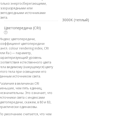
только энергосберегающими,
газоразрядными или
светодиодными источниками
света.
3000K (теплый)
Цветопередача (CRI)
Индекс цветопередачи,
коэффициент цветопередачи
(англ. colour rendering index, CRI
или Ra ) — параметр,
характеризующий уровень
соответствия естественного цвета
тела видимому (кажущемуся) цвету
этого тела при освещении его
данным источником света.
Различия в величинах CRI
меньшие, чем пять единиц,
незначительны. Это означает, что
источники света с индексами
цветопередачи, скажем, в 80 и 83,
практически одинаковы.
По умолчанию считается, что чем