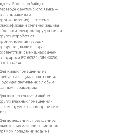
Ingress Protection Rating (в
переводе с английского языка —
степень защиты от
проникновения) — система
классификации степеней защиты
оболочки электрооборудования и
других устройств от
проникновения твёрдых
предметов, пыли и воды в
соответствии с международным
стандартом IEC 60529 (DIN 40050,
ГОСТ 14254)
Для жилых помещений не
требуется специальная защита.
Подойдет светильник с любым
данным параметром.
Для ванных комнат и любых
других влажных помещений -
рекомендуется параметр не ниже
IP23
Для помещений с повышенной
влажностью или при возможном
прямом попадании воды на