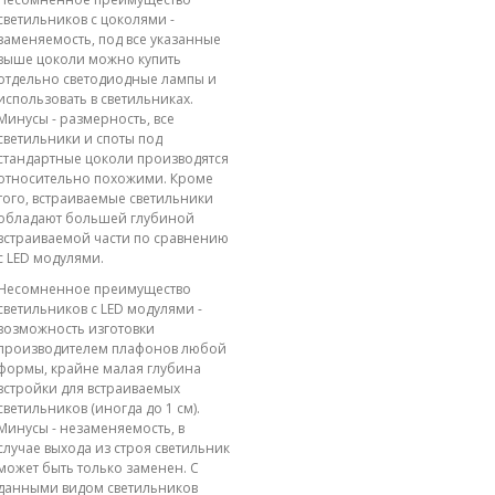
светильников с цоколями -
заменяемость, под все указанные
выше цоколи можно купить
отдельно светодиодные лампы и
использовать в светильниках.
Минусы - размерность, все
светильники и споты под
стандартные цоколи производятся
относительно похожими. Кроме
того, встраиваемые светильники
обладают большей глубиной
встраиваемой части по сравнению
с LED модулями.
Несомненное преимущество
светильников с LED модулями -
возможность изготовки
производителем плафонов любой
формы, крайне малая глубина
встройки для встраиваемых
светильников (иногда до 1 см).
Минусы - незаменяемость, в
случае выхода из строя светильник
может быть только заменен. С
данными видом светильников