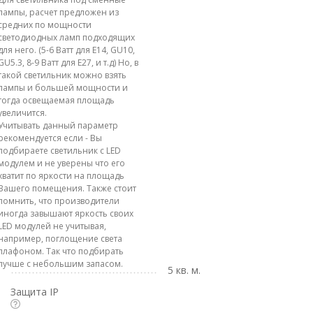
лампы, расчет предложен из
средних по мощности
светодиодных ламп подходящих
для него. (5-6 Ватт для E14, GU10,
GU5.3, 8-9 Ватт для E27, и т.д) Но, в
такой светильник можно взять
лампы и большей мощности и
тогда освещаемая площадь
увеличится.
Учитывать данный параметр
рекомендуется если - Вы
подбираете светильник с LED
модулем и не уверены что его
хватит по яркости на площадь
Вашего помещения. Также стоит
помнить, что производители
иногда завышают яркость своих
LED модулей не учитывая,
например, поглощение света
плафоном. Так что подбирать
лучше с небольшим запасом.
5 кв. м.
Защита IP