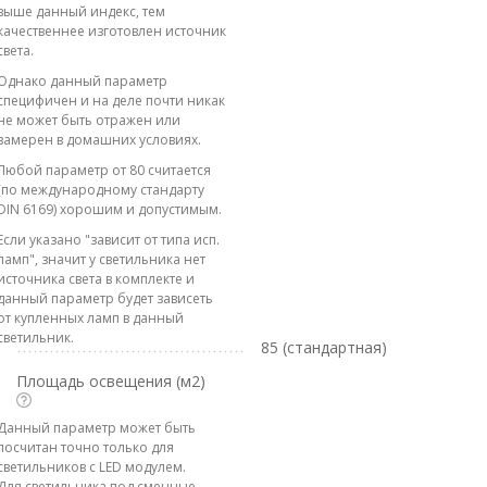
выше данный индекс, тем
качественнее изготовлен источник
света.
Однако данный параметр
специфичен и на деле почти никак
не может быть отражен или
замерен в домашних условиях.
Любой параметр от 80 считается
(по международному стандарту
DIN 6169) хорошим и допустимым.
Если указано "зависит от типа исп.
ламп", значит у светильника нет
источника света в комплекте и
данный параметр будет зависеть
от купленных ламп в данный
светильник.
85 (стандартная)
Площадь освещения (м2)
Данный параметр может быть
посчитан точно только для
светильников с LED модулем.
Для светильника под сменные