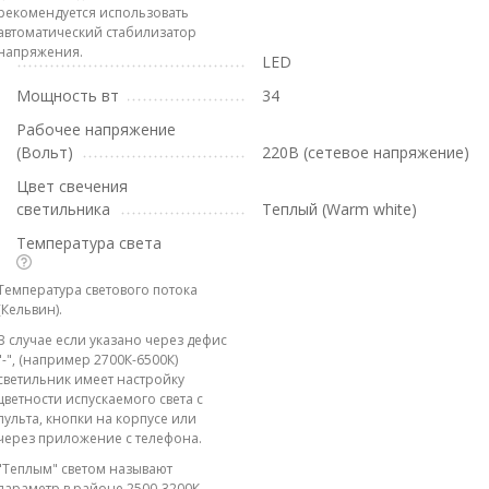
рекомендуется использовать
автоматический стабилизатор
напряжения.
LED
Мощность вт
34
Рабочее напряжение
(Вольт)
220В (сетевое напряжение)
Цвет свечения
светильника
Теплый (Warm white)
Температура света
Температура светового потока
(Кельвин).
В случае если указано через дефис
"-", (например 2700К-6500К)
светильник имеет настройку
цветности испускаемого света с
пульта, кнопки на корпусе или
через приложение с телефона.
"Теплым" светом называют
параметр в районе 2500-3200К