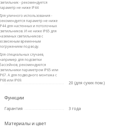
светильник - рекомендуется
параметр не ниже IP44
Для уличного использования -
рекомендуется параметр не ниже
IP44 для настенных и потолочных
светильников. И не ниже IP65 для
наземных светильников с
возможным временным
погружением под воду.
Для специальных случаев,
например для подсветки
бассейнов, рекомендуются
светильники параметром IP65 или
IP67. А для подводного монтажа с
IP68 или IP69.
20 (для сухих пом.)
Функции
Гарантия
3 года
Материалы и цвет