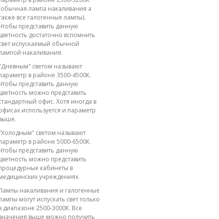
(обычная лампа накаливания а
также все галогенные лампы).
Чтобы представить данную
цветность достаточно вспомнить
свет испускаемый обычной
лампой накаливания.
"Дневным" светом называют
параметр в районе 3500-4500К.
Чтобы представить данную
цветность можно представить
стандартный офис. Хотя иногда в
офисах используется и параметр
выше.
"Холодным" светом называют
параметр в районе 5000-6500К.
Чтобы представить данную
цветность можно представить
процедурные кабинеты в
медицинских учреждениях.
Лампы накаливания и галогенные
лампы могут испускать свет только
в диапазоне 2500-3000К. Все
значения выше можно получить