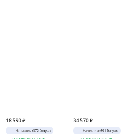
18 590
₽
34 570
₽
Начислим
+
372
бонусов
Начислим
+
691
бонусов
В наличии 67 шт.
В наличии 20 шт.