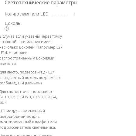
Светотехнические параметры
Кол-во ламп или LED
1
Цоколь
В случае если указаны через точку
с запятой - светильник имеет
несколько цоколей. Например E27
; E14. Наиболее
распространенным цоколями
являются:
Для люстр, подвесов и т.д - E27
(стандартный цоколь под лампы с
колбами), E14 (миньон)
Для спотов (точечного света) -
GU10, G5.3, GU5.3, GX5.3, G9, G4,
GU4
LED модуль - не сменный
светодиодный модуль
вмонтированный в плафон или
под рассеиватель светильника.
Несомненное преимущество