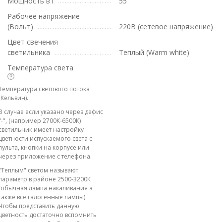
Мощность вт
55
Рабочее напряжение
(Вольт)
220В (сетевое напряжение)
Цвет свечения
светильника
Теплый (Warm white)
Температура света
Температура светового потока
(Кельвин).
В случае если указано через дефис
"-", (например 2700К-6500К)
светильник имеет настройку
цветности испускаемого света с
пульта, кнопки на корпусе или
через приложение с телефона.
"Теплым" светом называют
параметр в районе 2500-3200К
(обычная лампа накаливания а
также все галогенные лампы).
Чтобы представить данную
цветность достаточно вспомнить