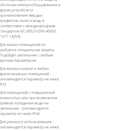
оболочки электрооборудования и
других устройств от
проникновения твёрдых
предметов, пыли и воды в
соответствии с международным
стандартом IEC 60529 (DIN 40050,
ГОСТ 14254)
Для жилых помещений не
требуется специальная защита.
Подойдет светильник с любым
данным параметром.
Для ванных комнат и любых
других влажных помещений -
рекомендуется параметр не ниже
IP23
Для помещений с повышенной
влажностью или при возможном
прямом попадании воды на
светильник - рекомендуется
параметр не ниже IP44
Для уличного использования -
рекомендуется параметр не ниже