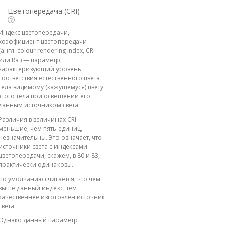
Цветопередача (CRI)
Индекс цветопередачи,
коэффициент цветопередачи
(англ. colour rendering index, CRI
или Ra ) — параметр,
характеризующий уровень
соответствия естественного цвета
тела видимому (кажущемуся) цвету
этого тела при освещении его
данным источником света.
Различия в величинах CRI
меньшие, чем пять единиц,
незначительны. Это означает, что
источники света с индексами
цветопередачи, скажем, в 80 и 83,
практически одинаковы.
По умолчанию считается, что чем
выше данный индекс, тем
качественнее изготовлен источник
света.
Однако данный параметр