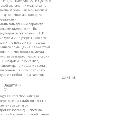
GU5.3, 8-9 Ватт для E27, и т.д) Но, в
такой светильник можно взять
лампы и большей мощности и
тогда освещаемая площадь
увеличится.
Учитывать данный параметр
рекомендуется если - Вы
подбираете светильник с LED
модулем и не уверены что его
хватит по яркости на площадь
Вашего помещения. Также стоит
помнить, что производители
иногда завышают яркость своих
LED модулей не учитывая,
например, поглощение света
плафоном. Так что подбирать
лучше с небольшим запасом.
23 кв. м.
Защита IP
Ingress Protection Rating (в
переводе с английского языка —
степень защиты от
проникновения) — система
классификации степеней защиты