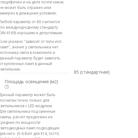
специфичен и на деле почти никак
не может быть отражен или
замерен в домашних условиях.
Любой параметр от 80 считается
(по международному стандарту
DIN 6169) хорошим и допустимым.
Если указано "зависит от типа исп.
ламп", значит у светильника нет
источника света в комплекте и
данный параметр будет зависеть
от купленных ламп в данный
светильник.
85 (стандартная)
Площадь освещения (м2)
Данный параметр может быть
посчитан точно только для
светильников с LED модулем.
Для светильника под сменные
лампы, расчет предложен из
средних по мощности
светодиодных ламп подходящих
для него. (5-6 Ватт для E14, GU10,