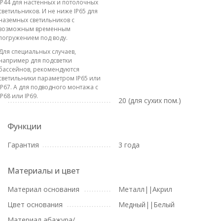
IP44 для настенных и потолочных
светильников. И не ниже IP65 для
наземных светильников с
возможным временным
погружением под воду.
Для специальных случаев,
например для подсветки
бассейнов, рекомендуются
светильники параметром IP65 или
IP67. А для подводного монтажа с
IP68 или IP69.
20 (для сухих пом.)
Функции
Гарантия
3 года
Материалы и цвет
Материал основания
Металл||Акрил
Цвет основания
Медный||Белый
Материал абажура/