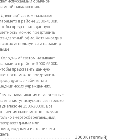
свет испускаемый обычной
лампой накаливания.
"Дневным" светом называют
параметр в районе 3500-4500К.
Чтобы представить данную
цветность можно представить
стандартный офис. Хотя иногда в
офисах используется и параметр
выше.
"Холодным" светом называют
параметр в районе 5000-6500К.
Чтобы представить данную
цветность можно представить
процедурные кабинеты в
медицинских учреждениях.
Лампы накаливания и галогенные
лампы могут испускать свет только
в диапазоне 2500-3000К. Все
значения выше можно получить
только энергосберегающими,
газоразрядными или
светодиодными источниками
света.
3000K (теплый)