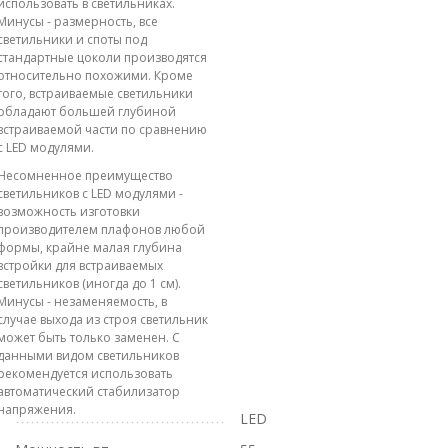
использовать в светильниках.
Минусы - размерность, все
светильники и споты под
стандартные цоколи производятся
относительно похожими. Кроме
того, встраиваемые светильники
обладают большей глубиной
встраиваемой части по сравнению
с LED модулями.
Несомненное преимущество
светильников с LED модулями -
возможность изготовки
производителем плафонов любой
формы, крайне малая глубина
встройки для встраиваемых
светильников (иногда до 1 см).
Минусы - незаменяемость, в
случае выхода из строя светильник
может быть только заменен. С
данными видом светильников
рекомендуется использовать
автоматический стабилизатор
напряжения.
LED