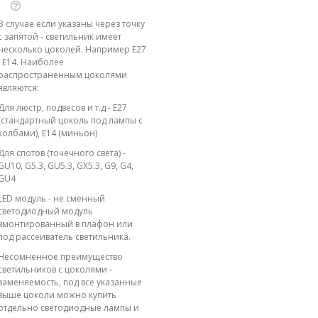
В случае если указаны через точку
с запятой - светильник имеет
несколько цоколей. Например E27
; E14. Наиболее
распространенным цоколями
являются:
Для люстр, подвесов и т.д - E27
(стандартный цоколь под лампы с
колбами), E14 (миньон)
Для спотов (точечного света) -
GU10, G5.3, GU5.3, GX5.3, G9, G4,
GU4
LED модуль - не сменный
светодиодный модуль
вмонтированный в плафон или
под рассеиватель светильника.
Несомненное преимущество
светильников с цоколями -
заменяемость, под все указанные
выше цоколи можно купить
отдельно светодиодные лампы и