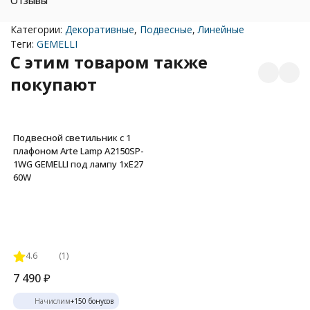
Отзывы
Категории:
Декоративные
,
Подвесные
,
Линейные
Теги:
GEMELLI
C этим товаром также
покупают
Подвесной светильник с 1
плафоном Arte Lamp A2150SP-
1WG GEMELLI под лампу 1xE27
60W
4.6
(1)
7 490
₽
Начислим
+
150
бонусов