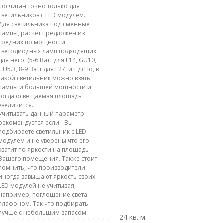
посчитан точно только для
светильников с LED модулем.
Для светильника под сменные
лампы, расчет предложен из
средних по мощности
светодиодных ламп подходящих
для него. (5-6 Ватт для E14, GU10,
GU5.3, 8-9 Ватт для E27, и т.д) Но, в
такой светильник можно взять
лампы и большей мощности и
тогда освещаемая площадь
увеличится.
Учитывать данный параметр
рекомендуется если - Вы
подбираете светильник с LED
модулем и не уверены что его
хватит по яркости на площадь
Вашего помещения. Также стоит
помнить, что производители
иногда завышают яркость своих
LED модулей не учитывая,
например, поглощение света
плафоном. Так что подбирать
лучше с небольшим запасом.
24 кв. м.