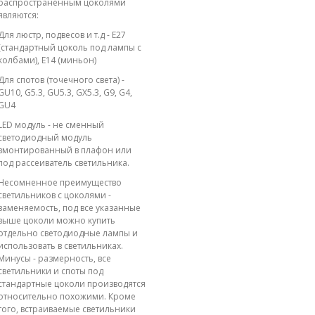
распространенным цоколями
являются:
Для люстр, подвесов и т.д - E27
(стандартный цоколь под лампы с
колбами), E14 (миньон)
Для спотов (точечного света) -
GU10, G5.3, GU5.3, GX5.3, G9, G4,
GU4
LED модуль - не сменный
светодиодный модуль
вмонтированный в плафон или
под рассеиватель светильника.
Несомненное преимущество
светильников с цоколями -
заменяемость, под все указанные
выше цоколи можно купить
отдельно светодиодные лампы и
использовать в светильниках.
Минусы - размерность, все
светильники и споты под
стандартные цоколи производятся
относительно похожими. Кроме
того, встраиваемые светильники