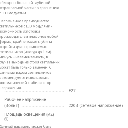
обладают большей глубиной
встраиваемой части по сравнению
с LED модулями.
Несомненное преимущество
светильников с LED модулями -
возможность изготовки
производителем плафонов любой
формы, крайне малая глубина
встройки для встраиваемых
светильников (иногда до 1 см).
Минусы - незаменяемость, в
случае выхода из строя светильник
может быть только заменен. С
данными видом светильников
рекомендуется использовать
автоматический стабилизатор
напряжения.
E27
Рабочее напряжение
(Вольт)
220В (сетевое напряжение)
Площадь освещения (м2)
Данный параметр может быть