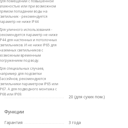
Для помещений с повышенной
влажностью или при возможном
прямом попадании воды на
светильник - рекомендуется
параметр не ниже IP44
Для уличного использования -
рекомендуется параметр не ниже
IP44 для настенных и потолочных
светильников. И не ниже IP65 для
наземных светильников с
возможным временным
погружением под воду.
Для специальных случаев,
например для подсветки
бассейнов, рекомендуются
светильники параметром IP65 или
IP67. А для подводного монтажа с
IP68 или IP69.
20 (для сухих пом.)
Функции
Гарантия
3 года