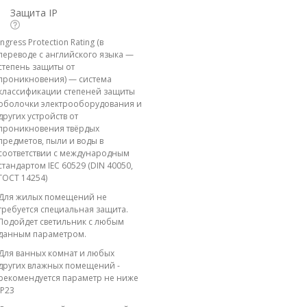
Защита IP
Ingress Protection Rating (в
переводе с английского языка —
степень защиты от
проникновения) — система
классификации степеней защиты
оболочки электрооборудования и
других устройств от
проникновения твёрдых
предметов, пыли и воды в
соответствии с международным
стандартом IEC 60529 (DIN 40050,
ГОСТ 14254)
Для жилых помещений не
требуется специальная защита.
Подойдет светильник с любым
данным параметром.
Для ванных комнат и любых
других влажных помещений -
рекомендуется параметр не ниже
IP23