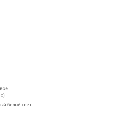
евое
е)
ый белый свет