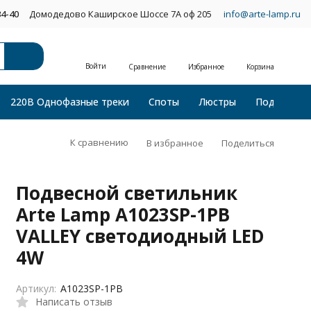
34-40
Домодедово Каширское Шоссе 7А оф 205
info@arte-lamp.ru
Войти
Сравнение
Избранное
Корзина
220В Однофазные треки
Споты
Люстры
Подвесные
К сравнению
В избранное
Поделиться
Подвесной светильник
Arte Lamp A1023SP-1PB
VALLEY светодиодный LED
4W
Артикул:
A1023SP-1PB
Написать отзыв