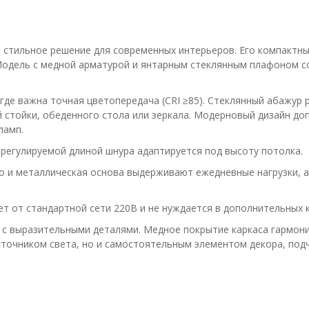
 стильное решение для современных интерьеров. Его компактны
Модель с медной арматурой и янтарным стеклянным плафоном со
 где важна точная цветопередача (CRI ≥85). Стеклянный абажур 
й стойки, обеденного стола или зеркала. Модерновый дизайн д
ламп.
регулируемой длиной шнура адаптируется под высоту потолка.
 и металлическая основа выдерживают ежедневные нагрузки, а 
т от стандартной сети 220В и не нуждается в дополнительных
 с выразительными деталями. Медное покрытие каркаса гармон
источником света, но и самостоятельным элементом декора, по