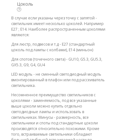
Цоколь
В случае если указаны через точку с запятой -
светильник имеет несколько цоколей. Например
E27 ; E14. Наиболее распространенным цоколями
являются:
Для люстр, подвесов и т.д - E27 (стандартный
цоколь под лампы с колбами), E14 (миньон)
Для спотов (точечного света) - GU10, G5.3, GU5.3,
GX5.3, G9, G4, GU4
LED модуль - не сменный светодиодный модуль
вмонтированный в плафон или под рассеиватель
светильника.
Несомненное преимущество светильников с
цоколями - заменяемость, под все указанные
выше цоколи можно купить отдельно
светодиодные лампы и использовать в
светильниках. Минусы - размерность, все
светильники и споты под стандартные цоколи
производятся относительно похожими. Кроме
того, встраиваемые светильники обладают
большей глубиной встраиваемой части по