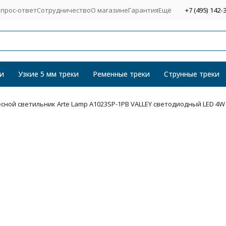
прос-ответ
Сотрудничество
О магазине
Гарантия
Ещё
+7 (495) 142-
и
Узкие 5 мм треки
Ременные треки
Струнные треки
сной светильник Arte Lamp A1023SP-1PB VALLEY светодиодный LED 4W