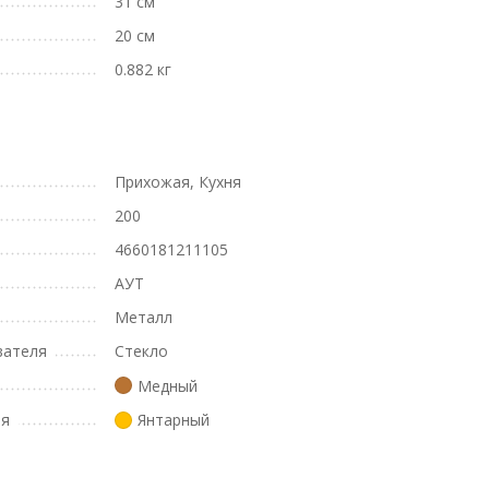
31 см
20 см
0.882 кг
Прихожая, Кухня
200
4660181211105
АУТ
Металл
вателя
Стекло
Медный
ля
Янтарный