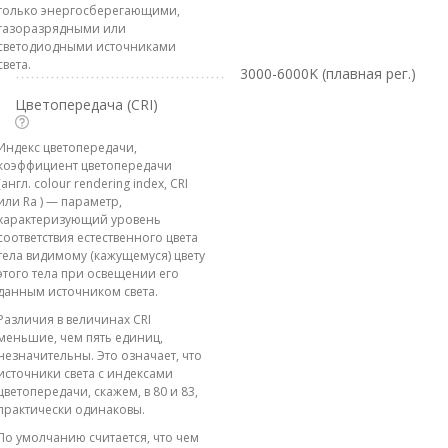
только энергосберегающими,
газоразрядными или
светодиодными источниками
света.
3000-6000K (плавная рег.)
Цветопередача (CRI)
Индекс цветопередачи,
коэффициент цветопередачи
(англ. colour rendering index, CRI
или Ra ) — параметр,
характеризующий уровень
соответствия естественного цвета
тела видимому (кажущемуся) цвету
этого тела при освещении его
данным источником света.
Различия в величинах CRI
меньшие, чем пять единиц,
незначительны. Это означает, что
источники света с индексами
цветопередачи, скажем, в 80 и 83,
практически одинаковы.
По умолчанию считается, что чем