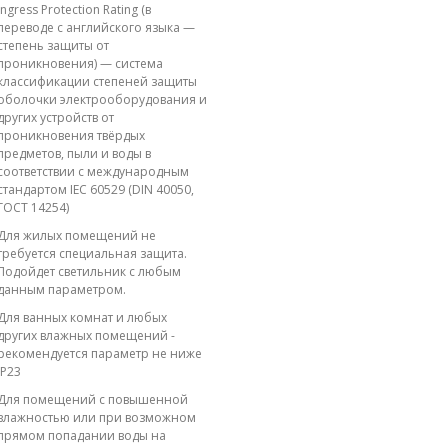
Ingress Protection Rating (в
переводе с английского языка —
степень защиты от
проникновения) — система
классификации степеней защиты
оболочки электрооборудования и
других устройств от
проникновения твёрдых
предметов, пыли и воды в
соответствии с международным
стандартом IEC 60529 (DIN 40050,
ГОСТ 14254)
Для жилых помещений не
требуется специальная защита.
Подойдет светильник с любым
данным параметром.
Для ванных комнат и любых
других влажных помещений -
рекомендуется параметр не ниже
IP23
Для помещений с повышенной
влажностью или при возможном
прямом попадании воды на