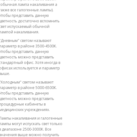
(обычная лампа накаливания а
также все галогенные лампы).
Чтобы представить данную
цветность достаточно вспомнить
свет испускаемый обычной
лампой накаливания.
"Дневным" светом называют
параметр в районе 3500-4500К.
Чтобы представить данную
цветность можно представить
стандартный офис. Хотя иногда в
офисах используется и параметр
выше.
"Холодным" светом называют
параметр в районе 5000-6500К.
Чтобы представить данную
цветность можно представить
процедурные кабинеты в
медицинских учреждениях.
Лампы накаливания и галогенные
лампы могут испускать свет только
в диапазоне 2500-3000К. Все
значения выше можно получить