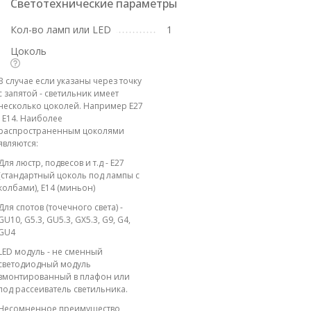
Светотехнические параметры
Кол-во ламп или LED
1
Цоколь
В случае если указаны через точку
с запятой - светильник имеет
несколько цоколей. Например E27
; E14. Наиболее
распространенным цоколями
являются:
Для люстр, подвесов и т.д - E27
(стандартный цоколь под лампы с
колбами), E14 (миньон)
Для спотов (точечного света) -
GU10, G5.3, GU5.3, GX5.3, G9, G4,
GU4
LED модуль - не сменный
светодиодный модуль
вмонтированный в плафон или
под рассеиватель светильника.
Несомненное преимущество