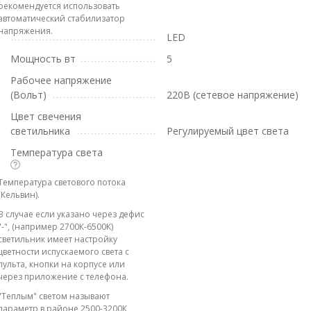
рекомендуется использовать
автоматический стабилизатор
напряжения.
LED
Мощность вт
5
Рабочее напряжение
(Вольт)
220В (сетевое напряжение)
Цвет свечения
светильника
Регулируемый цвет света
Температура света
Температура светового потока
(Кельвин).
В случае если указано через дефис
"-", (например 2700К-6500К)
светильник имеет настройку
цветности испускаемого света с
пульта, кнопки на корпусе или
через приложение с телефона.
"Теплым" светом называют
параметр в районе 2500-3200К