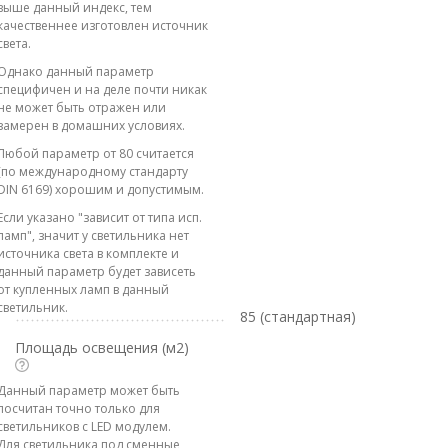
выше данный индекс, тем
качественнее изготовлен источник
света.
Однако данный параметр
специфичен и на деле почти никак
не может быть отражен или
замерен в домашних условиях.
Любой параметр от 80 считается
(по международному стандарту
DIN 6169) хорошим и допустимым.
Если указано "зависит от типа исп.
ламп", значит у светильника нет
источника света в комплекте и
данный параметр будет зависеть
от купленных ламп в данный
светильник.
85 (стандартная)
Площадь освещения (м2)
Данный параметр может быть
посчитан точно только для
светильников с LED модулем.
Для светильника под сменные