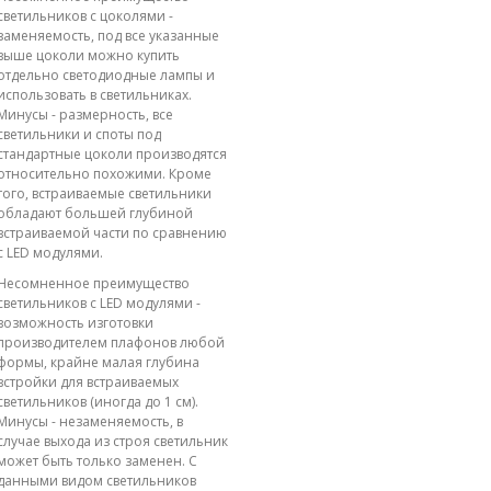
светильников с цоколями -
заменяемость, под все указанные
выше цоколи можно купить
отдельно светодиодные лампы и
использовать в светильниках.
Минусы - размерность, все
светильники и споты под
стандартные цоколи производятся
относительно похожими. Кроме
того, встраиваемые светильники
обладают большей глубиной
встраиваемой части по сравнению
с LED модулями.
Несомненное преимущество
светильников с LED модулями -
возможность изготовки
производителем плафонов любой
формы, крайне малая глубина
встройки для встраиваемых
светильников (иногда до 1 см).
Минусы - незаменяемость, в
случае выхода из строя светильник
может быть только заменен. С
данными видом светильников