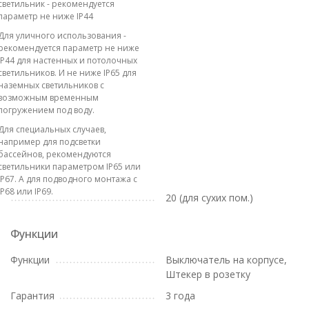
светильник - рекомендуется
параметр не ниже IP44
Для уличного использования -
рекомендуется параметр не ниже
IP44 для настенных и потолочных
светильников. И не ниже IP65 для
наземных светильников с
возможным временным
погружением под воду.
Для специальных случаев,
например для подсветки
бассейнов, рекомендуются
светильники параметром IP65 или
IP67. А для подводного монтажа с
IP68 или IP69.
20 (для сухих пом.)
Функции
Функции
Выключатель на корпусе,
Штекер в розетку
Гарантия
3 года