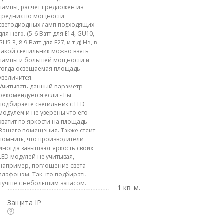
лампы, расчет предложен из
средних по мощности
светодиодных ламп подходящих
для него. (5-6 Ватт для E14, GU10,
GU5.3, 8-9 Ватт для E27, и т.д) Но, в
такой светильник можно взять
лампы и большей мощности и
тогда освещаемая площадь
увеличится.
Учитывать данный параметр
рекомендуется если - Вы
подбираете светильник с LED
модулем и не уверены что его
хватит по яркости на площадь
Вашего помещения. Также стоит
помнить, что производители
иногда завышают яркость своих
LED модулей не учитывая,
например, поглощение света
плафоном. Так что подбирать
лучше с небольшим запасом.
1 кв. м.
Защита IP