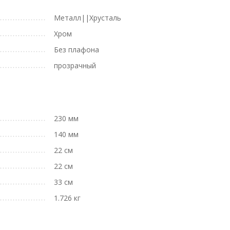
Металл||Хрусталь
Хром
Без плафона
прозрачный
230 мм
140 мм
22 см
22 см
33 см
1.726 кг