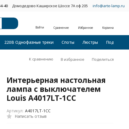
34-40
Домодедово Каширское Шоссе 7А оф 205
info@arte-lamp.ru
Войти
Сравнение
Избранное
Корзина
220В Однофазные треки
Споты
Люстры
Подвесные
К сравнению
В избранное
Поделиться
Интерьерная настольная
лампа с выключателем
Louis A4017LT-1CC
Артикул:
A4017LT-1CC
Написать отзыв