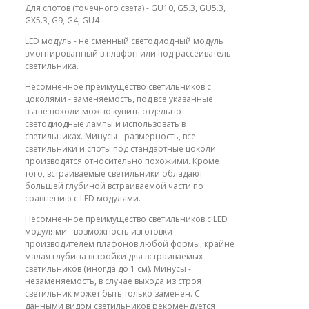
Для спотов (точечного света) - GU10, G5.3, GU5.3,
GX5.3, G9, G4, GU4
LED модуль - не сменный светодиодный модуль
вмонтированный в плафон или под рассеиватель
светильника.
Несомненное преимущество светильников с
цоколями - заменяемость, под все указанные
выше цоколи можно купить отдельно
светодиодные лампы и использовать в
светильниках. Минусы - размерность, все
светильники и споты под стандартные цоколи
производятся относительно похожими. Кроме
того, встраиваемые светильники обладают
большей глубиной встраиваемой части по
сравнению с LED модулями.
Несомненное преимущество светильников с LED
модулями - возможность изготовки
производителем плафонов любой формы, крайне
малая глубина встройки для встраиваемых
светильников (иногда до 1 см). Минусы -
незаменяемость, в случае выхода из строя
светильник может быть только заменен. С
данными видом светильников рекомендуется