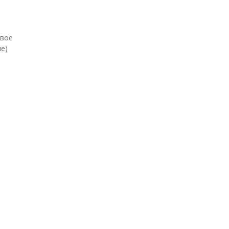
евое
е)