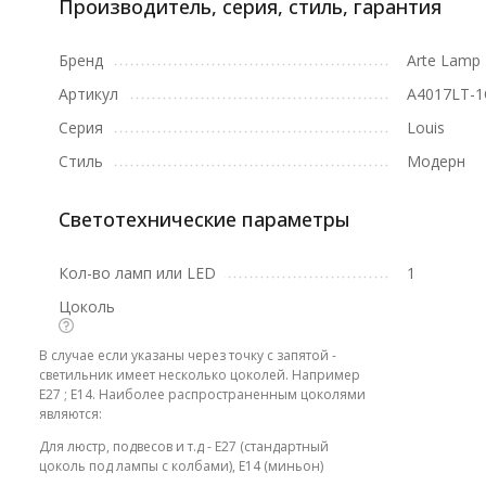
Производитель, серия, стиль, гарантия
Бренд
Arte Lamp
Артикул
A4017LT-1
Серия
Louis
Стиль
Модерн
Светотехнические параметры
Кол-во ламп или LED
1
Цоколь
В случае если указаны через точку с запятой -
светильник имеет несколько цоколей. Например
E27 ; E14. Наиболее распространенным цоколями
являются:
Для люстр, подвесов и т.д - E27 (стандартный
цоколь под лампы с колбами), E14 (миньон)