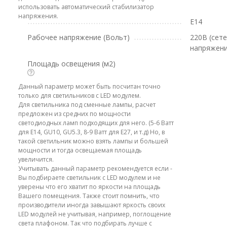
использовать автоматический стабилизатор
напряжения.
E14
Рабочее напряжение (Вольт)
220В (сет
напряжени
Площадь освещения (м2)
Данный параметр может быть посчитан точно
только для светильников с LED модулем.
Для светильника под сменные лампы, расчет
предложен из средних по мощности
светодиодных ламп подходящих для него. (5-6 Ватт
для E14, GU10, GU5.3, 8-9 Ватт для E27, и т.д) Но, в
такой светильник можно взять лампы и большей
мощности и тогда освещаемая площадь
увеличится.
Учитывать данный параметр рекомендуется если -
Вы подбираете светильник с LED модулем и не
уверены что его хватит по яркости на площадь
Вашего помещения. Также стоит помнить, что
производители иногда завышают яркость своих
LED модулей не учитывая, например, поглощение
света плафоном. Так что подбирать лучше с