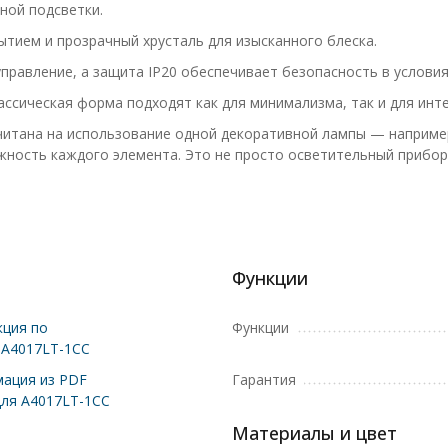
ной подсветки.
тием и прозрачный хрусталь для изысканного блеска.
равление, а защита IP20 обеспечивает безопасность в условия
ассическая форма подходят как для минимализма, так и для инт
считана на использование одной декоративной лампы — наприме
ность каждого элемента. Это не просто осветительный прибор
Функции
ция по
Функции
 A4017LT-1CC
ация из PDF
Гарантия
для A4017LT-1CC
Материалы и цвет