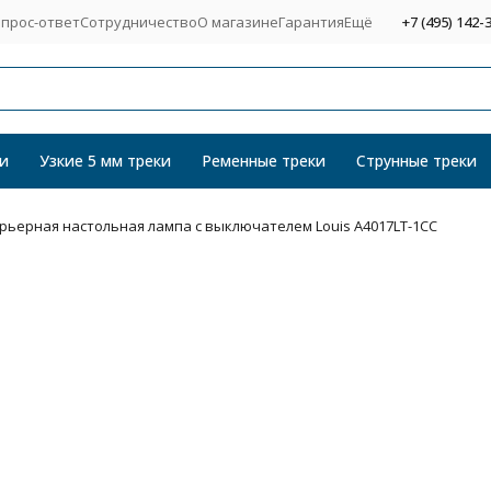
прос-ответ
Сотрудничество
О магазине
Гарантия
Ещё
+7 (495) 142-
и
Узкие 5 мм треки
Ременные треки
Струнные треки
рьерная настольная лампа с выключателем Louis A4017LT-1CC