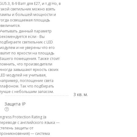
GU5.3, 8-9 Ватт для E27, и т.д) Но, в
такой светильник можно взять
лампы и большей мощности и
тогда освещаемая площадь
увеличится.
Учитывать данный параметр
рекомендуется если - Вы
подбираете светильник с LED
модулем и не уверены что его
хватит по яркости на площадь
Вашего помещения. Также стоит
помнить, что производители
иногда завышают яркость своих
LED модулей не учитывая,
например, поглощение света
плафоном. Так что подбирать
лучше с небольшим запасом.
3 кв. м.
Защита IP
Ingress Protection Rating (в
переводе с английского языка —
степень защиты от
проникновения) — система