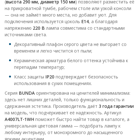
(
высота 290 мм, диаметр 150 мм
) позволяют разместить её
на прикроватной тумбе, рабочем столе или узкой консоли
— она не займёт много места, но добавит уют. Для
подключения используется цоколь
E14
, а благодаря
напряжению
220 В
лампа совместима со стандартными
источниками света.
Декоративный плафон серого цвета не выгорает со
временем и легко чистится от пыли;
Керамическая арматура белого оттенка устойчива к
перепадам температур;
Класс защиты
IP20
подтверждает безопасность
использования в сухих помещениях.
Серия
BUNDA
ориентирована на ценителей минимализма:
здесь нет лишних деталей, только функциональность и
сдержанная эстетика. Производитель даёт
3 года гарантии
на модель, что подчёркивает её надёжность. Артикул
A4007LT-1WH
поможет быстро найти товар в каталоге, а
универсальная цветовая гамма — подобрать лампу к
любому интерьеру, от монохромного до насыщенного
яркими акцентами.