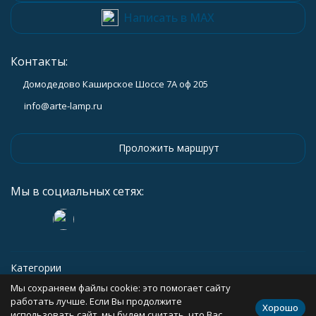
Написать в MAX
Контакты:
Домодедово Каширское Шоссе 7А оф 205
info@arte-lamp.ru
Проложить маршрут
Мы в социальных сетях:
Категории
Мы сохраняем файлы cookie: это помогает сайту
Информация
работать лучше. Если Вы продолжите
Хорошо
использовать сайт, мы будем считать, что Вас