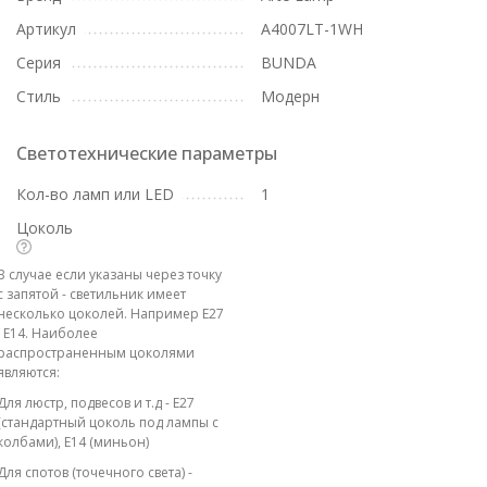
Артикул
A4007LT-1WH
Серия
BUNDA
Стиль
Модерн
Светотехнические параметры
Кол-во ламп или LED
1
Цоколь
В случае если указаны через точку
с запятой - светильник имеет
несколько цоколей. Например E27
; E14. Наиболее
распространенным цоколями
являются:
Для люстр, подвесов и т.д - E27
(стандартный цоколь под лампы с
колбами), E14 (миньон)
Для спотов (точечного света) -