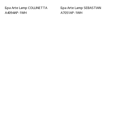
Бра Arte Lamp COLLINETTA
Бра Arte Lamp SEBASTIAN
A4094AP-1WH
A7051AP-1WH