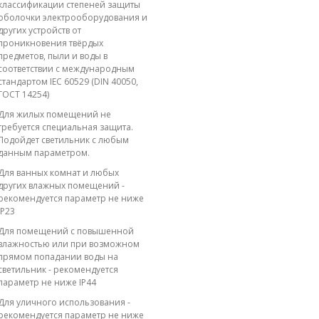
классификации степеней защиты
оболочки электрооборудования и
других устройств от
проникновения твёрдых
предметов, пыли и воды в
соответствии с международным
стандартом IEC 60529 (DIN 40050,
ГОСТ 14254)
Для жилых помещений не
требуется специальная защита.
Подойдет светильник с любым
данным параметром.
Для ванных комнат и любых
других влажных помещений -
рекомендуется параметр не ниже
IP23
Для помещений с повышенной
влажностью или при возможном
прямом попадании воды на
светильник - рекомендуется
параметр не ниже IP44
Для уличного использования -
рекомендуется параметр не ниже