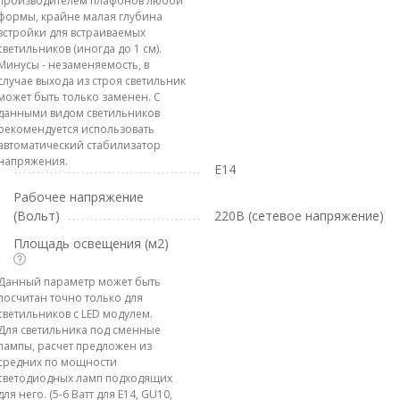
производителем плафонов любой
формы, крайне малая глубина
встройки для встраиваемых
светильников (иногда до 1 см).
Минусы - незаменяемость, в
случае выхода из строя светильник
может быть только заменен. С
данными видом светильников
рекомендуется использовать
автоматический стабилизатор
напряжения.
E14
Рабочее напряжение
(Вольт)
220В (сетевое напряжение)
Площадь освещения (м2)
Данный параметр может быть
посчитан точно только для
светильников с LED модулем.
Для светильника под сменные
лампы, расчет предложен из
средних по мощности
светодиодных ламп подходящих
для него. (5-6 Ватт для E14, GU10,