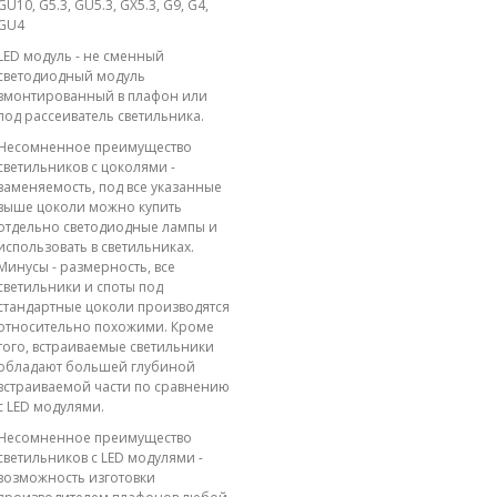
GU10, G5.3, GU5.3, GX5.3, G9, G4,
GU4
LED модуль - не сменный
светодиодный модуль
вмонтированный в плафон или
под рассеиватель светильника.
Несомненное преимущество
светильников с цоколями -
заменяемость, под все указанные
выше цоколи можно купить
отдельно светодиодные лампы и
использовать в светильниках.
Минусы - размерность, все
светильники и споты под
стандартные цоколи производятся
относительно похожими. Кроме
того, встраиваемые светильники
обладают большей глубиной
встраиваемой части по сравнению
с LED модулями.
Несомненное преимущество
светильников с LED модулями -
возможность изготовки