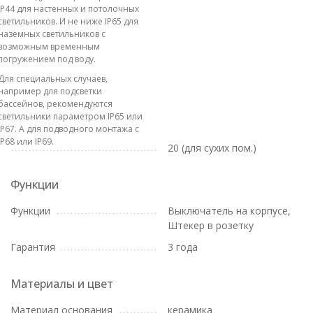
IP44 для настенных и потолочных
светильников. И не ниже IP65 для
наземных светильников с
возможным временным
погружением под воду.
Для специальных случаев,
например для подсветки
бассейнов, рекомендуются
светильники параметром IP65 или
IP67. А для подводного монтажа с
IP68 или IP69.
20 (для сухих пом.)
Функции
Функции
Выключатель на корпусе,
Штекер в розетку
Гарантия
3 года
Материалы и цвет
Материал основания
керамика