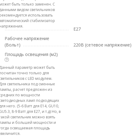
может быть только заменен. С
данными видом светильников
рекомендуется использовать
автоматический стабилизатор
напряжения.
E27
Рабочее напряжение
(Вольт)
220В (сетевое напряжение)
Площадь освещения (м2)
Данный параметр может быть
посчитан точно только для
светильников с LED модулем.
Для светильника под сменные
лампы, расчет предложен из
средних по мощности
светодиодных ламп подходящих
для него. (5-6 Ватт для E14, GU10,
GU5.3, 8-9 Ватт для E27, и т.д) Но, в
такой светильник можно взять
лампы и большей мощности и
тогда освещаемая площадь
увеличится.