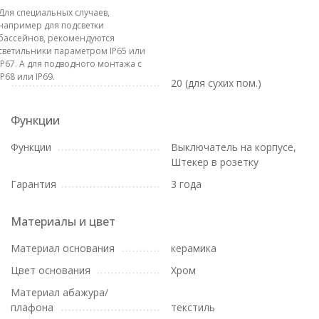
Для специальных случаев,
например для подсветки
бассейнов, рекомендуются
светильники параметром IP65 или
IP67. А для подводного монтажа с
IP68 или IP69.
20 (для сухих пом.)
Функции
Функции
Выключатель на корпусе,
Штекер в розетку
Гарантия
3 года
Материалы и цвет
Материал основания
керамика
Цвет основания
Хром
Материал абажура/
плафона
текстиль