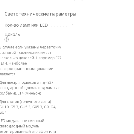
Светотехнические параметры
Кол-во ламп или LED
1
Цоколь
В случае если указаны через точку
с запятой - светильник имеет
несколько цоколей. Например E27
; E14. Наиболее
распространенным цоколями
являются:
Для люстр, подвесов и т.д - E27
(стандартный цоколь под лампы с
колбами), E14 (миньон)
Для спотов (точечного света) -
GU10, G5.3, GU5.3, GX5.3, G9, G4,
GU4
LED модуль - не сменный
светодиодный модуль
вмонтированный в плафон или