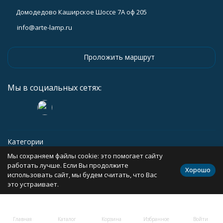
Домодедово Каширское Шоссе 7А оф 205
info@arte-lamp.ru
Проложить маршрут
Мы в социальных сетях:
Категории
Мы сохраняем файлы cookie: это помогает сайту
Информация
работать лучше. Если Вы продолжите
Хорошо
использовать сайт, мы будем считать, что Вас
это устраивает.
Политика персональных данных
Карта сайта
Главная
Каталог
Корзина
Избранное
Войти