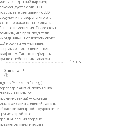
Учитывать данный параметр
рекомендуется если - Вы
подбираете светильник с LED
модулем и не уверены что его
хватит по яркости на площадь
Вашего помещения. Также стоит
помнить, что производители
иногда завышают яркость своих
LED модулей не учитывая,
например, поглощение света
плафоном. Так что подбирать
лучше с небольшим запасом.
4 кв. м.
Защита IP
Ingress Protection Rating (в
переводе с английского языка —
степень защиты от
проникновения) — система
классификации степеней защиты
оболочки электрооборудования и
других устройств от
проникновения твёрдых
предметов, пыли и воды в