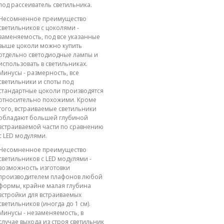
под рассеиватель светильника.
Несомненное преимущество
светильников с цоколями -
заменяемость, под все указанные
выше цоколи можно купить
отдельно светодиодные лампы и
использовать в светильниках.
Минусы - размерность, все
светильники и споты под
стандартные цоколи производятся
относительно похожими. Кроме
того, встраиваемые светильники
обладают большей глубиной
встраиваемой части по сравнению
с LED модулями.
Несомненное преимущество
светильников с LED модулями -
возможность изготовки
производителем плафонов любой
формы, крайне малая глубина
встройки для встраиваемых
светильников (иногда до 1 см).
Минусы - незаменяемость, в
случае выхода из строя светильник