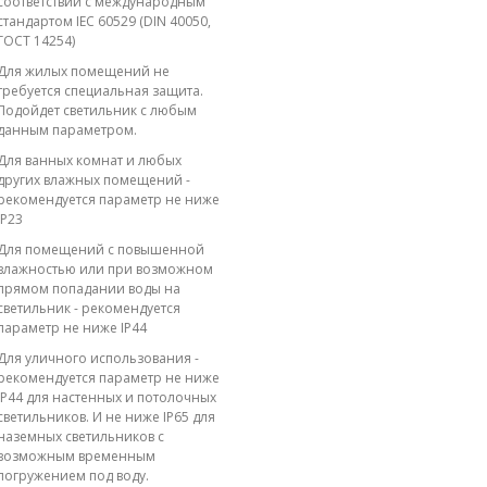
соответствии с международным
стандартом IEC 60529 (DIN 40050,
ГОСТ 14254)
Для жилых помещений не
требуется специальная защита.
Подойдет светильник с любым
данным параметром.
Для ванных комнат и любых
других влажных помещений -
рекомендуется параметр не ниже
IP23
Для помещений с повышенной
влажностью или при возможном
прямом попадании воды на
светильник - рекомендуется
параметр не ниже IP44
Для уличного использования -
рекомендуется параметр не ниже
IP44 для настенных и потолочных
светильников. И не ниже IP65 для
наземных светильников с
возможным временным
погружением под воду.