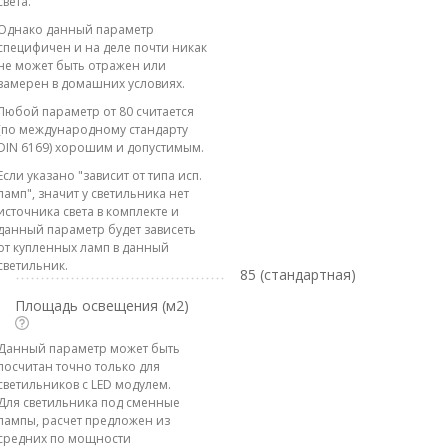
света.
Однако данный параметр
специфичен и на деле почти никак
не может быть отражен или
замерен в домашних условиях.
Любой параметр от 80 считается
(по международному стандарту
DIN 6169) хорошим и допустимым.
Если указано "зависит от типа исп.
ламп", значит у светильника нет
источника света в комплекте и
данный параметр будет зависеть
от купленных ламп в данный
светильник.
85 (стандартная)
Площадь освещения (м2)
Данный параметр может быть
посчитан точно только для
светильников с LED модулем.
Для светильника под сменные
лампы, расчет предложен из
средних по мощности