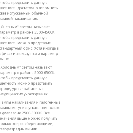
Чтобы представить данную
цветность достаточно вспомнить
свет испускаемый обычной
лампой накаливания.
"Дневным" светом называют
параметр в районе 3500-4500К.
Чтобы представить данную
цветность можно представить
стандартный офис. Хотя иногда в
офисах используется и параметр
выше.
"Холодным" светом называют
параметр в районе 5000-6500К.
Чтобы представить данную
цветность можно представить
процедурные кабинеты в
медицинских учреждениях.
Лампы накаливания и галогенные
лампы могут испускать свет только
в диапазоне 2500-3000К. Все
значения выше можно получить
только энергосберегающими,
газоразрядными или