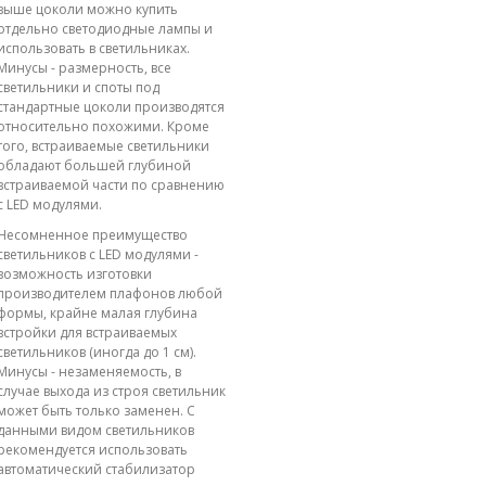
выше цоколи можно купить
отдельно светодиодные лампы и
использовать в светильниках.
Минусы - размерность, все
светильники и споты под
стандартные цоколи производятся
относительно похожими. Кроме
того, встраиваемые светильники
обладают большей глубиной
встраиваемой части по сравнению
с LED модулями.
Несомненное преимущество
светильников с LED модулями -
возможность изготовки
производителем плафонов любой
формы, крайне малая глубина
встройки для встраиваемых
светильников (иногда до 1 см).
Минусы - незаменяемость, в
случае выхода из строя светильник
может быть только заменен. С
данными видом светильников
рекомендуется использовать
автоматический стабилизатор