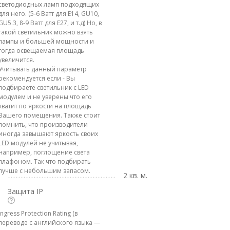
светодиодных ламп подходящих
для него. (5-6 Ватт для E14, GU10,
GU5.3, 8-9 Ватт для E27, и т.д) Но, в
такой светильник можно взять
лампы и большей мощности и
тогда освещаемая площадь
увеличится.
Учитывать данный параметр
рекомендуется если - Вы
подбираете светильник с LED
модулем и не уверены что его
хватит по яркости на площадь
Вашего помещения. Также стоит
помнить, что производители
иногда завышают яркость своих
LED модулей не учитывая,
например, поглощение света
плафоном. Так что подбирать
лучше с небольшим запасом.
2 кв. м.
Защита IP
Ingress Protection Rating (в
переводе с английского языка —