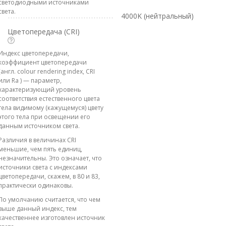
светодиодными источниками
света.
4000K (нейтральный)
Цветопередача (CRI)
Индекс цветопередачи,
коэффициент цветопередачи
(англ. colour rendering index, CRI
или Ra ) — параметр,
характеризующий уровень
соответствия естественного цвета
тела видимому (кажущемуся) цвету
этого тела при освещении его
данным источником света.
Различия в величинах CRI
меньшие, чем пять единиц,
незначительны. Это означает, что
источники света с индексами
цветопередачи, скажем, в 80 и 83,
практически одинаковы.
По умолчанию считается, что чем
выше данный индекс, тем
качественнее изготовлен источник