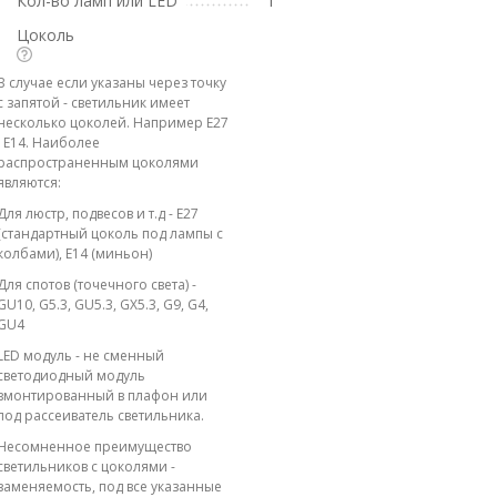
Кол-во ламп или LED
1
Цоколь
В случае если указаны через точку
с запятой - светильник имеет
несколько цоколей. Например E27
; E14. Наиболее
распространенным цоколями
являются:
Для люстр, подвесов и т.д - E27
(стандартный цоколь под лампы с
колбами), E14 (миньон)
Для спотов (точечного света) -
GU10, G5.3, GU5.3, GX5.3, G9, G4,
GU4
LED модуль - не сменный
светодиодный модуль
вмонтированный в плафон или
под рассеиватель светильника.
Несомненное преимущество
светильников с цоколями -
заменяемость, под все указанные