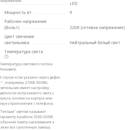
напряжения.
LED
Мощность вт
9
Рабочее напряжение
(Вольт)
220В (сетевое напряжение)
Цвет свечения
светильника
Нейтральный белый свет
Температура света
Температура светового потока
(Кельвин).
В случае если указано через дефис
"-", (например 2700К-6500К)
светильник имеет настройку
цветности испускаемого света с
пульта, кнопки на корпусе или
через приложение с телефона.
"Теплым" светом называют
параметр в районе 2500-3200К
(обычная лампа накаливания а
также все галогенные лампы).