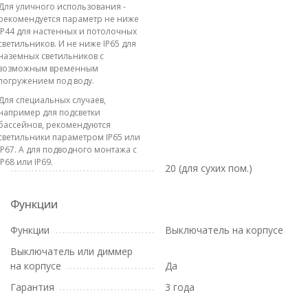
Для уличного использования -
рекомендуется параметр не ниже
IP44 для настенных и потолочных
светильников. И не ниже IP65 для
наземных светильников с
возможным временным
погружением под воду.
Для специальных случаев,
например для подсветки
бассейнов, рекомендуются
светильники параметром IP65 или
IP67. А для подводного монтажа с
IP68 или IP69.
20 (для сухих пом.)
Функции
Функции
Выключатель на корпусе
Выключатель или диммер
на корпусе
Да
Гарантия
3 года