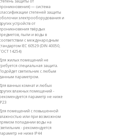
степень защиты от
проникновения) — система
классификации степеней защиты
оболочки электрооборудования и
других устройств от
проникновения твёрдых
предметов, пыли и воды в
соответствии с международным
стандартом IEC 60529 (DIN 40050,
ГОСТ 14254)
Для жилых помещений не
требуется специальная защита.
Подойдет светильник с любым
данным параметром.
Для ванных комнат и любых
других влажных помещений -
рекомендуется параметр не ниже
IP23
Для помещений с повышенной
влажностью или при возможном
прямом попадании воды на
светильник - рекомендуется
параметр не ниже IP44