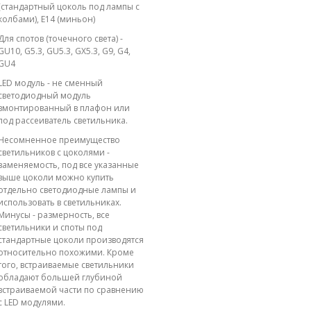
(стандартный цоколь под лампы с
колбами), E14 (миньон)
Для спотов (точечного света) -
GU10, G5.3, GU5.3, GX5.3, G9, G4,
GU4
LED модуль - не сменный
светодиодный модуль
вмонтированный в плафон или
под рассеиватель светильника.
Несомненное преимущество
светильников с цоколями -
заменяемость, под все указанные
выше цоколи можно купить
отдельно светодиодные лампы и
использовать в светильниках.
Минусы - размерность, все
светильники и споты под
стандартные цоколи производятся
относительно похожими. Кроме
того, встраиваемые светильники
обладают большей глубиной
встраиваемой части по сравнению
с LED модулями.