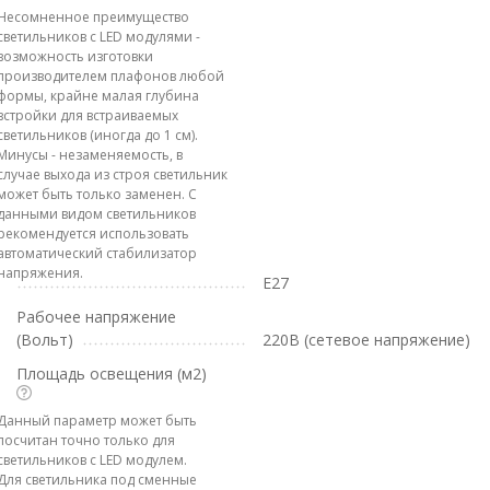
Несомненное преимущество
светильников с LED модулями -
возможность изготовки
производителем плафонов любой
формы, крайне малая глубина
встройки для встраиваемых
светильников (иногда до 1 см).
Минусы - незаменяемость, в
случае выхода из строя светильник
может быть только заменен. С
данными видом светильников
рекомендуется использовать
автоматический стабилизатор
напряжения.
E27
Рабочее напряжение
(Вольт)
220В (сетевое напряжение)
Площадь освещения (м2)
Данный параметр может быть
посчитан точно только для
светильников с LED модулем.
Для светильника под сменные