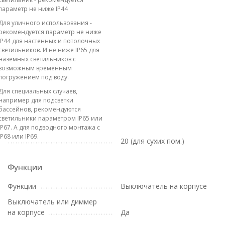
параметр не ниже IP44
Для уличного использования -
рекомендуется параметр не ниже
IP44 для настенных и потолочных
светильников. И не ниже IP65 для
наземных светильников с
возможным временным
погружением под воду.
Для специальных случаев,
например для подсветки
бассейнов, рекомендуются
светильники параметром IP65 или
IP67. А для подводного монтажа с
IP68 или IP69.
20 (для сухих пом.)
Функции
Функции
Выключатель на корпусе
Выключатель или диммер
на корпусе
Да