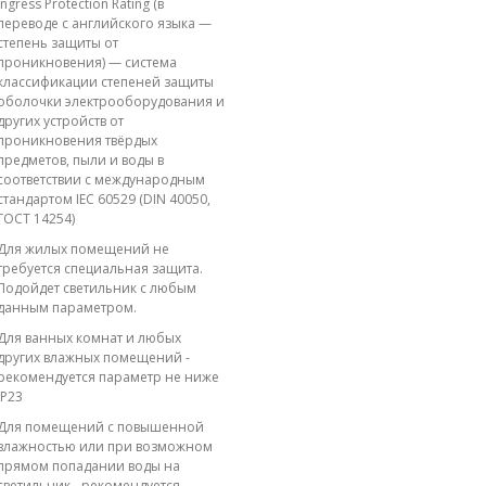
Ingress Protection Rating (в
переводе с английского языка —
степень защиты от
проникновения) — система
классификации степеней защиты
оболочки электрооборудования и
других устройств от
проникновения твёрдых
предметов, пыли и воды в
соответствии с международным
стандартом IEC 60529 (DIN 40050,
ГОСТ 14254)
Для жилых помещений не
требуется специальная защита.
Подойдет светильник с любым
данным параметром.
Для ванных комнат и любых
других влажных помещений -
рекомендуется параметр не ниже
IP23
Для помещений с повышенной
влажностью или при возможном
прямом попадании воды на
светильник - рекомендуется