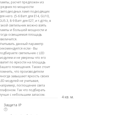
лампы, расчет предложен из
средних по мощности
светодиодных ламп подходящих
для него. (5-6 Ватт для E14, GU10,
GU5.3, 8-9 Ватт для E27, и т.д) Но, в
такой светильник можно взять
лампы и большей мощности и
тогда освещаемая площадь
увеличится.
Учитывать данный параметр
рекомендуется если - Вы
подбираете светильник с LED
модулем и не уверены что его
хватит по яркости на площадь
Вашего помещения. Также стоит
помнить, что производители
иногда завышают яркость своих
LED модулей не учитывая,
например, поглощение света
плафоном. Так что подбирать
лучше с небольшим запасом.
4 кв. м.
Защита IP