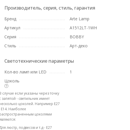
Производитель, серия, стиль, гарантия
Бренд
Arte Lamp
Артикул
A1512LT-1WH
Серия
BOBBY
Стиль
Арт-деко
Светотехнические параметры
Кол-во ламп или LED
1
Цоколь
В случае если указаны через точку
с запятой - светильник имеет
несколько цоколей. Например E27
; E14. Наиболее
распространенным цоколями
являются:
Для люстр, подвесов и т.д - E27