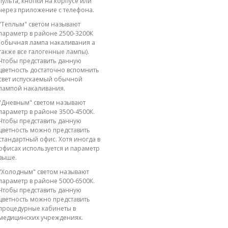
пульта, кнопки на корпусе или
через приложение с телефона.
"Теплым" светом называют
параметр в районе 2500-3200К
(обычная лампа накаливания а
также все галогенные лампы).
Чтобы представить данную
цветность достаточно вспомнить
свет испускаемый обычной
лампой накаливания.
"Дневным" светом называют
параметр в районе 3500-4500К.
Чтобы представить данную
цветность можно представить
стандартный офис. Хотя иногда в
офисах используется и параметр
выше.
"Холодным" светом называют
параметр в районе 5000-6500К.
Чтобы представить данную
цветность можно представить
процедурные кабинеты в
медицинских учреждениях.