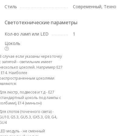
Стиль
Современный, Техно
Светотехнические параметры
Кол-во ламп или LED
1
Цоколь
В случае если указаны через точку
с запятой - светильник имеет
несколько цоколей. Например E27
; E14. Наиболее
распространенным цоколями
являются:
Для люстр, подвесов и т.д - E27
(стандартный цоколь под лампы с
колбами), E14 (миньон)
Для спотов (точечного света) -
GU10, G5.3, GU5.3, GX5.3, G9, G4,
GU4
LED модуль - не сменный