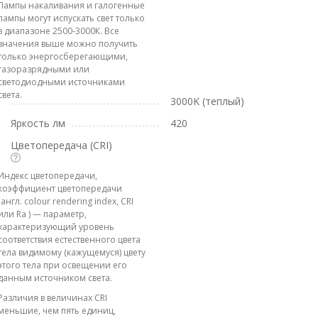
Лампы накаливания и галогенные
лампы могут испускать свет только
в диапазоне 2500-3000К. Все
значения выше можно получить
только энергосберегающими,
газоразрядными или
светодиодными источниками
света.
3000K (теплый)
Яркость лм
420
Цветопередача (CRI)
Индекс цветопередачи,
коэффициент цветопередачи
(англ. colour rendering index, CRI
или Ra ) — параметр,
характеризующий уровень
соответствия естественного цвета
тела видимому (кажущемуся) цвету
этого тела при освещении его
данным источником света.
Различия в величинах CRI
меньшие, чем пять единиц,