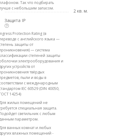
плафоном. Так что подбирать
лучше с небольшим запасом.
2 кв. м.
Защита IP
Ingress Protection Rating (в
переводе с английского языка —
степень защиты от
проникновения) — система
классификации степеней защиты
оболочки электрооборудования и
других устройств от
проникновения твёрдых
предметов, пыли и воды в
соответствии с международным
стандартом IEC 60529 (DIN 40050,
ГОСТ 14254)
Для жилых помещений не
требуется специальная защита.
Подойдет светильник с любым
данным параметром.
Для ванных комнат и любых
других влажных помещений -