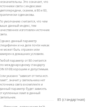
незначительны. Это означает, что
источники света с индексами
цветопередачи, скажем, в 80 и 83,
практически одинаковы.
По умолчанию считается, что чем
выше данный индекс, тем
качественнее изготовлен источник
света.
Однако данный параметр
специфичен и на деле почти никак
не может быть отражен или
замерен в домашних условиях.
Любой параметр от 80 считается
(по международному стандарту
DIN 6169) хорошим и допустимым.
Если указано "зависит от типа исп.
ламп", значит у светильника нет
источника света в комплекте и
данный параметр будет зависеть
от купленных ламп в данный
светильник.
85 (стандартная)
Площадь освещения (м2)