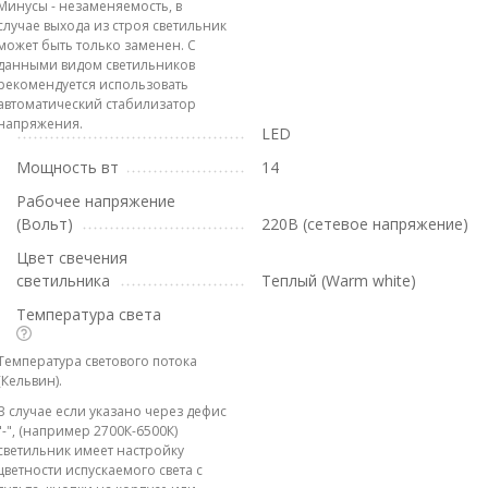
Минусы - незаменяемость, в
случае выхода из строя светильник
может быть только заменен. С
данными видом светильников
рекомендуется использовать
автоматический стабилизатор
напряжения.
LED
Мощность вт
14
Рабочее напряжение
(Вольт)
220В (сетевое напряжение)
Цвет свечения
светильника
Теплый (Warm white)
Температура света
Температура светового потока
(Кельвин).
В случае если указано через дефис
"-", (например 2700К-6500К)
светильник имеет настройку
цветности испускаемого света с