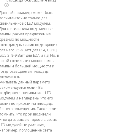
Данный параметр может быть
посчитан точно только для
светильников с LED модулем.
Для светильника под сменные
лампы, расчет предложен из
средних по мощности
светодиодных ламп подходящих
для него. (5-6 Ватт для E14, GU10,
GU5.3, 8-9 Ватт для E27, и т.д) Но, в
такой светильник можно взять
лампы и большей мощности и
тогда освещаемая площадь
увеличится.
Учитывать данный параметр
рекомендуется если - Вы
подбираете светильник с LED
модулем и не уверены что его
хватит по яркости на площадь
Вашего помещения. Также стоит
помнить, что производители
иногда завышают яркость своих
LED модулей не учитывая,
например, поглощение света