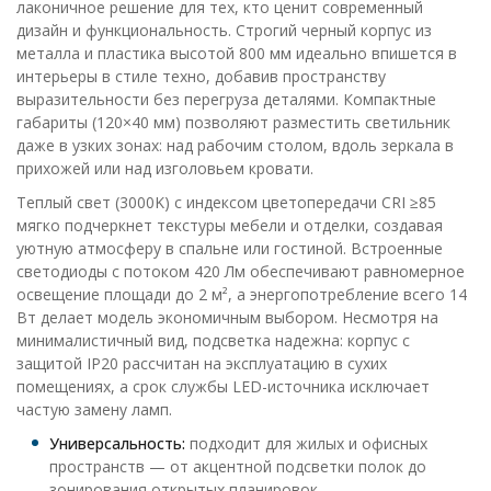
лаконичное решение для тех, кто ценит современный
дизайн и функциональность. Строгий черный корпус из
металла и пластика высотой 800 мм идеально впишется в
интерьеры в стиле техно, добавив пространству
выразительности без перегруза деталями. Компактные
габариты (120×40 мм) позволяют разместить светильник
даже в узких зонах: над рабочим столом, вдоль зеркала в
прихожей или над изголовьем кровати.
Теплый свет (3000K) с индексом цветопередачи CRI ≥85
мягко подчеркнет текстуры мебели и отделки, создавая
уютную атмосферу в спальне или гостиной. Встроенные
светодиоды с потоком 420 Лм обеспечивают равномерное
освещение площади до 2 м², а энергопотребление всего 14
Вт делает модель экономичным выбором. Несмотря на
минималистичный вид, подсветка надежна: корпус с
защитой IP20 рассчитан на эксплуатацию в сухих
помещениях, а срок службы LED-источника исключает
частую замену ламп.
Универсальность:
подходит для жилых и офисных
пространств — от акцентной подсветки полок до
зонирования открытых планировок.