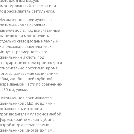
светодиодный модуль
вмонтированный в плафон или
под рассеиватель светильника.
Несомненное преимущество
светильников с цоколями -
заменяемость, под все указанные
выше цоколи можно купить
отдельно светодиодные лампы и
использовать в светильниках.
Минусы - размерность, все
светильники и споты под
стандартные цоколи производятся
относительно похожими. Кроме
того, встраиваемые светильники
обладают большей глубиной
встраиваемой части по сравнению
с LED модулями.
Несомненное преимущество
светильников с LED модулями -
возможность изготовки
производителем плафонов любой
формы, крайне малая глубина
встройки для встраиваемых
светильников (иногда до 1 см).