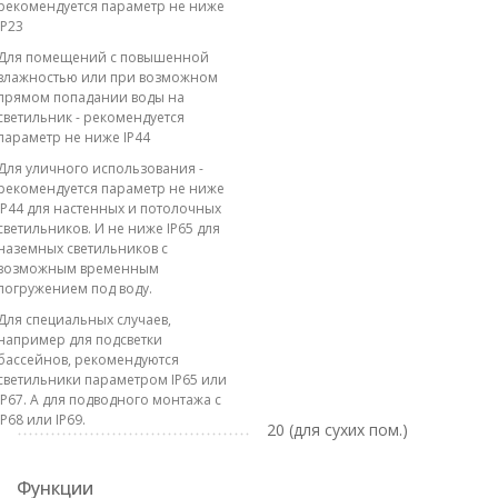
рекомендуется параметр не ниже
IP23
Для помещений с повышенной
влажностью или при возможном
прямом попадании воды на
светильник - рекомендуется
параметр не ниже IP44
Для уличного использования -
рекомендуется параметр не ниже
IP44 для настенных и потолочных
светильников. И не ниже IP65 для
наземных светильников с
возможным временным
погружением под воду.
Для специальных случаев,
например для подсветки
бассейнов, рекомендуются
светильники параметром IP65 или
IP67. А для подводного монтажа с
IP68 или IP69.
20 (для сухих пом.)
Функции