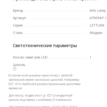
Бренд
Arte Lamp
Артикул
A7009AP-
Серия
LETTURA
Стиль
Модерн
Светотехнические параметры
Кол-во ламп или LED
1
Цоколь
В случае если указаны через точку с запятой -
светильник имеет несколько цоколей. Например
E27 ; E14. Наиболее распространенным цоколями
являются:
Для люстр, подвесов и т.д - E27 (стандартный
цоколь под лампы с колбами), E14 (миньон)
Для спотов (точечного света) - GU10, G5.3, GU5.3,