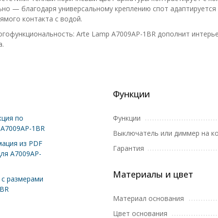
ьно — благодаря универсальному креплению спот адаптируется 
ямого контакта с водой.
огофункциональность: Arte Lamp A7009AP-1BR дополнит интерьер
.
Функции
ция по
Функции
 A7009AP-1BR
Выключатель или диммер на к
ация из PDF
Гарантия
для A7009AP-
Материалы и цвет
с размерами
1BR
Материал основания
Цвет основания