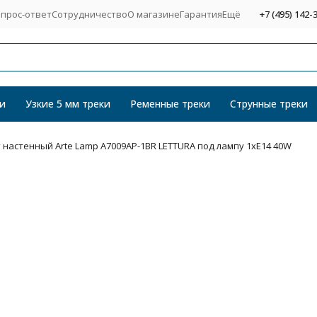
прос-ответ
Сотрудничество
О магазине
Гарантия
Ещё
+7 (495) 142-
и
Узкие 5 мм треки
Ременные треки
Струнные треки
 настенный Arte Lamp A7009AP-1BR LETTURA под лампу 1xE14 40W