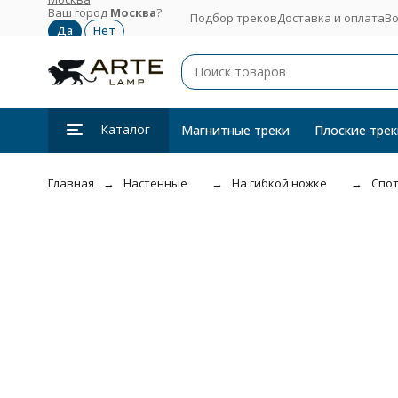
Ваш город
Москва
?
Подбор треков
Доставка и оплата
Во
Каталог
Магнитные треки
Плоские трек
Главная
Настенные
На гибкой ножке
Спот