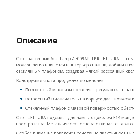
Описание
Спот настенный Arte Lamp A7009AP-1BR LETTURA — комп
модерн легко впишется в интерьер спальни, добавив п
стеклянным плафоном, создавая мягкий рассеянный свет
Конструкция спота продумана до мелочей:
Поворотный механизм позволяет регулировать напра
Встроенный выключатель на корпусе дает возможн
Стеклянный плафон с матовой поверхностью обеспе
Спот LETTURA подойдет для лампы с цоколем E14 мощно
пространства. Металлическая основа отличается долго
Особое внимание привлечет сочетание практичности и 