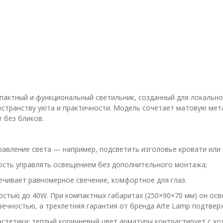
актный и функциональный светильник, созданный для локальног
ространству уюта и практичности. Модель сочетает матовую мет
 без бликов.
вление света — например, подсветить изголовье кровати или к
ость управлять освещением без дополнительного монтажа;
чивает равномерное свечение, комфортное для глаз.
стью до 40W. При компактных габаритах (250×90×70 мм) он осв
вечностью, а трехлетняя гарантия от бренда Arte Lamp подтве
эстетики: теплый коричневый цвет арматуры контрастирует с х