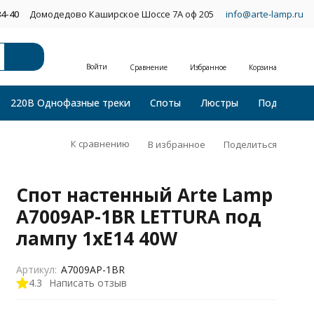
34-40
Домодедово Каширское Шоссе 7А оф 205
info@arte-lamp.ru
Войти
Сравнение
Избранное
Корзина
220В Однофазные треки
Споты
Люстры
Подвесные
К сравнению
В избранное
Поделиться
Спот настенный Arte Lamp
A7009AP-1BR LETTURA под
лампу 1xE14 40W
Артикул:
A7009AP-1BR
4.3
Написать отзыв