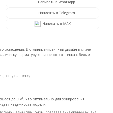
Написать в Whatsapp
Написать в Telegram
Написать в MAX
о освещения. Его минималистичный дизайн в стиле
аллическую арматуру коричневого оттенка с белым
артину на стене;
ещает до 3 м², что оптимально для зонирования
рждает надежность модели.
олодным белым плафоном, создавая динамичный акцент.