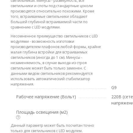
светильниках. Минусы - размерность, все
светильники и споты под стандартные цоколи
производятся относительно похожими. Кроме
того, встраиваемые светильники обладают
большей глубиной встраиваемой части по
сравнению с LED модулями.
Несомненное преимущество светильников с LED
модулями - возможность изготовки
производителем плафонов любой формы, крайне
малая глубина встройки для встраиваемых
светильников (иногда до 1 см). Минусы -
незаменяемость, в случае выхода из строя
светильник может быть только заменен. С
данными видом светильников рекомендуется
использовать автоматический стабилизатор
напряжения.
G9
Рабочее напряжение (Вольт)
220В (сет
напряжени
Площадь освещения (м2)
Данный параметр может быть посчитан точно
только для светильников с LED модулем.