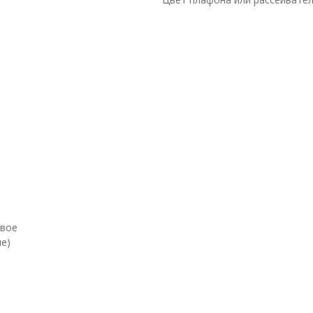
евое
е)