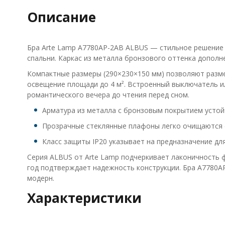
Описание
Бра Arte Lamp A7780AP-2AB ALBUS — стильное решение 
спальни. Каркас из металла бронзового оттенка допол
Компактные размеры (290×230×150 мм) позволяют разме
освещение площади до 4 м². Встроенный выключатель ил
романтического вечера до чтения перед сном.
Арматура из металла с бронзовым покрытием устойч
Прозрачные стеклянные плафоны легко очищаются о
Класс защиты IP20 указывает на предназначение дл
Серия ALBUS от Arte Lamp подчеркивает лаконичность ф
год подтверждает надежность конструкции. Бра A7780AP
модерн.
Характеристики