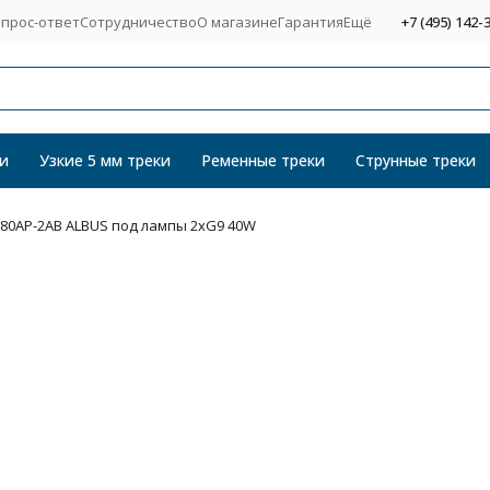
прос-ответ
Сотрудничество
О магазине
Гарантия
Ещё
+7 (495) 142-
и
Узкие 5 мм треки
Ременные треки
Струнные треки
780AP-2AB ALBUS под лампы 2xG9 40W