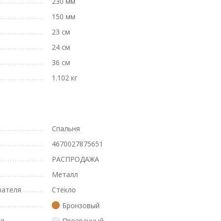
230 мм
150 мм
23 см
24 см
36 см
1.102 кг
Спальня
4670027875651
РАСПРОДАЖА
Металл
вателя
Стекло
Бронзовый
ля
Прозрачный