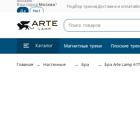
Ваш город
Москва
?
Подбор треков
Доставка и оплата
Во
Каталог
Магнитные треки
Плоские трек
Главная
Настенные
Бра
Бра Arte Lamp A7