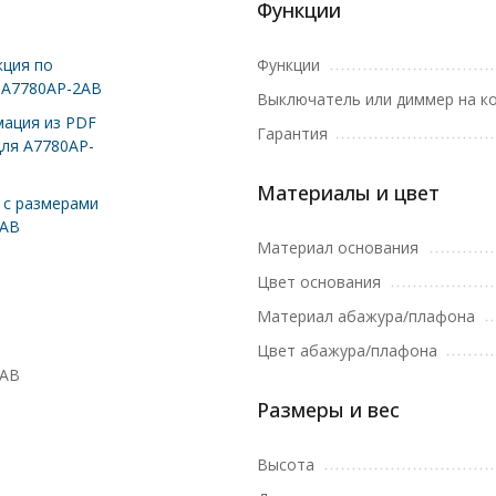
Функции
ция по
Функции
 A7780AP-2AB
Выключатель или диммер на к
ация из PDF
Гарантия
для A7780AP-
Материалы и цвет
с размерами
2AB
Материал основания
Цвет основания
Материал абажура/плафона
Цвет абажура/плафона
2AB
Размеры и вес
Высота