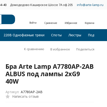
34-40
Домодедово Каширское Шоссе 7А оф 205
info@arte-lamp.ru
Войти
Сравнение
Избранное
Корзина
220В Однофазные треки
Споты
Люстры
Подвесные
К сравнению
В избранное
Поделиться
Бра Arte Lamp A7780AP-2AB
ALBUS под лампы 2xG9
40W
Артикул:
A7780AP-2AB
Написать отзыв