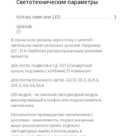
Светотехнические параметры
Кол-во ламп или LED
2
Цоколь
В случае если указаны через точку с запятой -
светильник имеет несколько цоколей. Например
E27 ; E14. Наиболее распространенным цоколями
являются:
Для люстр, подвесов и т.д - E27 (стандартный
цоколь под лампы с колбами), E14 (миньон)
Для спотов (точечного света) - GU10, G5.3, GU5.3,
GX5.3, G9, G4, GU4
LED модуль - не сменный светодиодный модуль
вмонтированный в плафон или под рассеиватель
светильника.
Несомненное преимущество светильников с
цоколями - заменяемость, под все указанные
выше цоколи можно купить отдельно
светодиодные лампы и использовать в