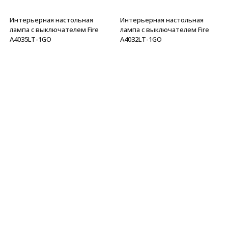
Интерьерная настольная
Интерьерная настольная
лампа с выключателем Fire
лампа с выключателем Fire
A4035LT-1GO
A4032LT-1GO