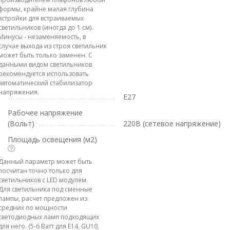
формы, крайне малая глубина
встройки для встраиваемых
светильников (иногда до 1 см).
Минусы - незаменяемость, в
случае выхода из строя светильник
может быть только заменен. С
данными видом светильников
рекомендуется использовать
автоматический стабилизатор
напряжения.
E27
Рабочее напряжение
(Вольт)
220В (сетевое напряжение)
Площадь освещения (м2)
Данный параметр может быть
посчитан точно только для
светильников с LED модулем.
Для светильника под сменные
лампы, расчет предложен из
средних по мощности
светодиодных ламп подходящих
для него. (5-6 Ватт для E14, GU10,