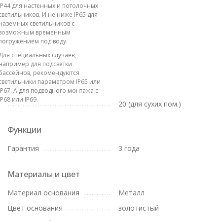
IP44 для настенных и потолочных
светильников. И не ниже IP65 для
наземных светильников с
возможным временным
погружением под воду.
Для специальных случаев,
например для подсветки
бассейнов, рекомендуются
светильники параметром IP65 или
IP67. А для подводного монтажа с
IP68 или IP69.
20 (для сухих пом.)
Функции
Гарантия
3 года
Материалы и цвет
Материал основания
Металл
Цвет основания
золотистый