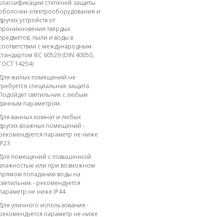
классификации степеней защиты
оболочки электрооборудования и
других устройств от
проникновения твёрдых
предметов, пыли и воды в
соответствии с международным
стандартом IEC 60529 (DIN 40050,
ГОСТ 14254)
Для жилых помещений не
требуется специальная защита.
Подойдет светильник с любым
данным параметром.
Для ванных комнат и любых
других влажных помещений -
рекомендуется параметр не ниже
IP23
Для помещений с повышенной
влажностью или при возможном
прямом попадании воды на
светильник - рекомендуется
параметр не ниже IP44
Для уличного использования -
рекомендуется параметр не ниже