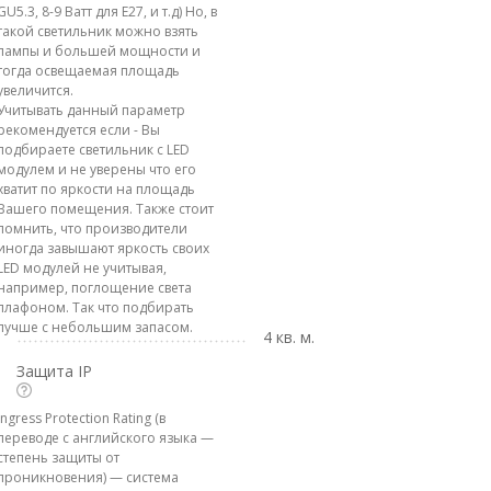
GU5.3, 8-9 Ватт для E27, и т.д) Но, в
такой светильник можно взять
лампы и большей мощности и
тогда освещаемая площадь
увеличится.
Учитывать данный параметр
рекомендуется если - Вы
подбираете светильник с LED
модулем и не уверены что его
хватит по яркости на площадь
Вашего помещения. Также стоит
помнить, что производители
иногда завышают яркость своих
LED модулей не учитывая,
например, поглощение света
плафоном. Так что подбирать
лучше с небольшим запасом.
4 кв. м.
Защита IP
Ingress Protection Rating (в
переводе с английского языка —
степень защиты от
проникновения) — система