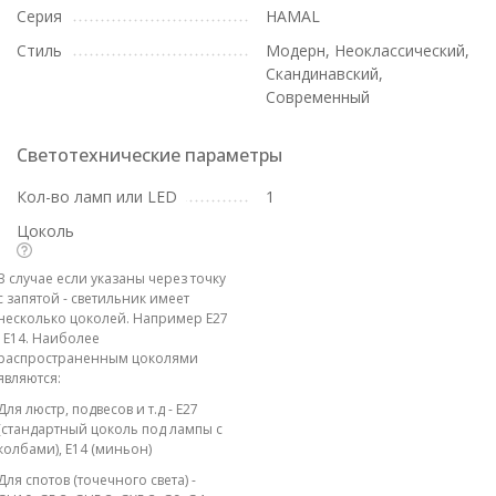
Серия
HAMAL
Стиль
Модерн, Неоклассический,
Скандинавский,
Современный
Светотехнические параметры
Кол-во ламп или LED
1
Цоколь
В случае если указаны через точку
с запятой - светильник имеет
несколько цоколей. Например E27
; E14. Наиболее
распространенным цоколями
являются:
Для люстр, подвесов и т.д - E27
(стандартный цоколь под лампы с
колбами), E14 (миньон)
Для спотов (точечного света) -