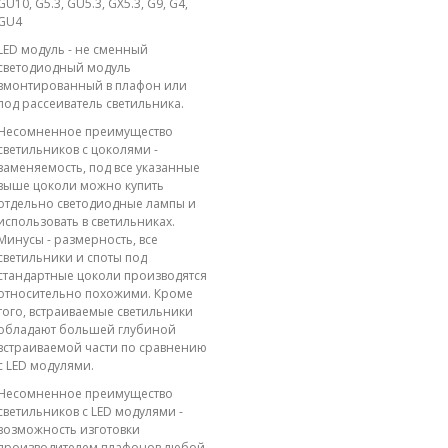
GU10, G5.3, GU5.3, GX5.3, G9, G4,
GU4
LED модуль - не сменный
светодиодный модуль
вмонтированный в плафон или
под рассеиватель светильника.
Несомненное преимущество
светильников с цоколями -
заменяемость, под все указанные
выше цоколи можно купить
отдельно светодиодные лампы и
использовать в светильниках.
Минусы - размерность, все
светильники и споты под
стандартные цоколи производятся
относительно похожими. Кроме
того, встраиваемые светильники
обладают большей глубиной
встраиваемой части по сравнению
с LED модулями.
Несомненное преимущество
светильников с LED модулями -
возможность изготовки
производителем плафонов любой