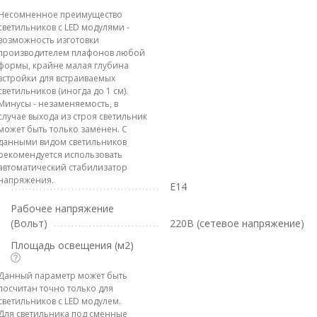
Несомненное преимущество
светильников с LED модулями -
возможность изготовки
производителем плафонов любой
формы, крайне малая глубина
встройки для встраиваемых
светильников (иногда до 1 см).
Минусы - незаменяемость, в
случае выхода из строя светильник
может быть только заменен. С
данными видом светильников
рекомендуется использовать
автоматический стабилизатор
напряжения.
E14
Рабочее напряжение
(Вольт)
220В (сетевое напряжение)
Площадь освещения (м2)
Данный параметр может быть
посчитан точно только для
светильников с LED модулем.
Для светильника под сменные