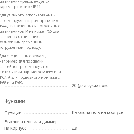
светильник - рекомендуется
параметр не ниже IP44
Для уличного использования -
рекомендуется параметр не ниже
IP44 для настенных и потолочных
светильников. И не ниже IP65 для
наземных светильников с
возможным временным
погружением под воду.
Для специальных случаев,
например для подсветки
бассейнов, рекомендуются
светильники параметром IP65 или
IP67. А для подводного монтажа с
IP68 или IP69.
20 (для сухих пом.)
Функции
Функции
Выключатель на корпусе
Выключатель или диммер
на корпусе
Да