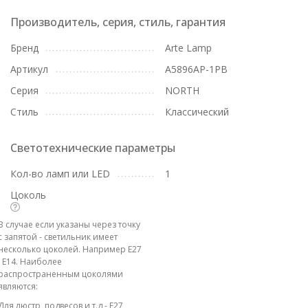
Производитель, серия, стиль, гарантия
Бренд
Arte Lamp
Артикул
A5896AP-1PB
Серия
NORTH
Стиль
Классический
Светотехнические параметры
Кол-во ламп или LED
1
Цоколь
В случае если указаны через точку
с запятой - светильник имеет
несколько цоколей. Например E27
; E14. Наиболее
распространенным цоколями
являются:
Для люстр, подвесов и т.д - E27