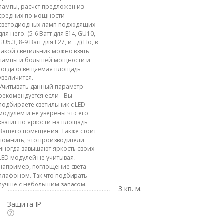
лампы, расчет предложен из
средних по мощности
светодиодных ламп подходящих
для него. (5-6 Ватт для E14, GU10,
GU5.3, 8-9 Ватт для E27, и т.д) Но, в
такой светильник можно взять
лампы и большей мощности и
тогда освещаемая площадь
увеличится.
Учитывать данный параметр
рекомендуется если - Вы
подбираете светильник с LED
модулем и не уверены что его
хватит по яркости на площадь
Вашего помещения. Также стоит
помнить, что производители
иногда завышают яркость своих
LED модулей не учитывая,
например, поглощение света
плафоном. Так что подбирать
лучше с небольшим запасом.
3 кв. м.
Защита IP