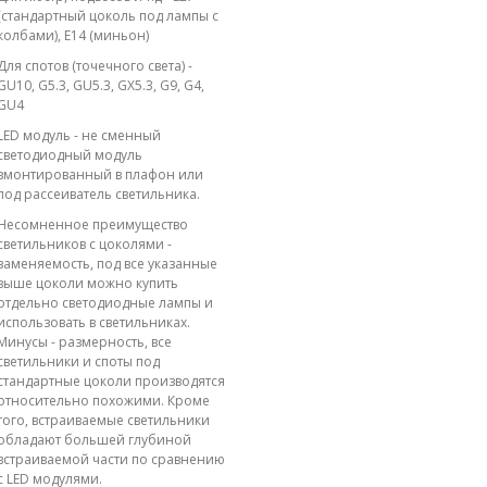
(стандартный цоколь под лампы с
колбами), E14 (миньон)
Для спотов (точечного света) -
GU10, G5.3, GU5.3, GX5.3, G9, G4,
GU4
LED модуль - не сменный
светодиодный модуль
вмонтированный в плафон или
под рассеиватель светильника.
Несомненное преимущество
светильников с цоколями -
заменяемость, под все указанные
выше цоколи можно купить
отдельно светодиодные лампы и
использовать в светильниках.
Минусы - размерность, все
светильники и споты под
стандартные цоколи производятся
относительно похожими. Кроме
того, встраиваемые светильники
обладают большей глубиной
встраиваемой части по сравнению
с LED модулями.