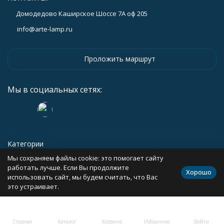
Домодедово Каширское Шоссе 7А оф 205
info@arte-lamp.ru
Проложить маршрут
Мы в социальных сетях:
Категории
Мы сохраняем файлы cookie: это помогает сайту
Информация
работать лучше. Если Вы продолжите
Хорошо
использовать сайт, мы будем считать, что Вас
это устраивает.
Политика персональных данных
Карта сайта
Главная
Каталог
Корзина
Избранное
Войти