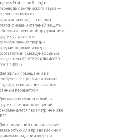
Ingress Protection Rating (в
переводе с английского языка —
степень защиты от
проникновения) — система
классификации степеней защиты
оболочки электрооборудования и
других устройств от
проникновения твёрдых
предметов, пыли и воды в
соответствии с международным
стандартом IEC 60529 (DIN 40050,
ГОСТ 14254)
Для жилых помещений не
требуется специальная защита.
Подойдет светильник с любым
данным параметром.
Для ванных комнат и любых
других влажных помещений -
рекомендуется параметр не ниже
IP23
Для помещений с повышенной
влажностью или при возможном
прямом попадании воды на